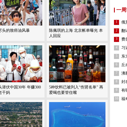
一周
1
俄
尽头的致癌油风暴
陈佩琪的上海 北京帐单曝光 本
2
翻
人回应
3
费
4
习
5
东
6
丘
7
沸
8
封
潜伏中国30年 年赚300
5种饮料已被列入“伤肾名单” 再
9
有
老干妈
爱喝也要管住嘴
10
福