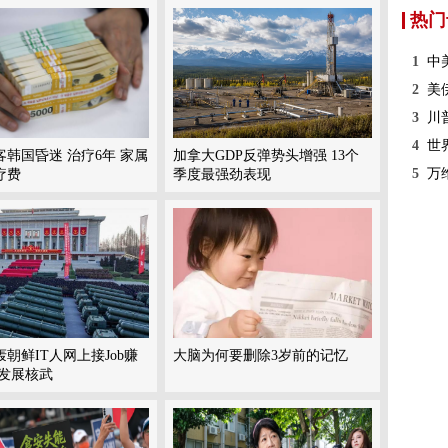
热门
1
中
2
美
3
川
4
世
韩国昏迷 治疗6年 家属
加拿大GDP反弹势头增强 13个
5
万
疗费
季度最强劲表现
轰朝鲜IT人网上接Job赚
大脑为何要删除3岁前的记忆
来发展核武