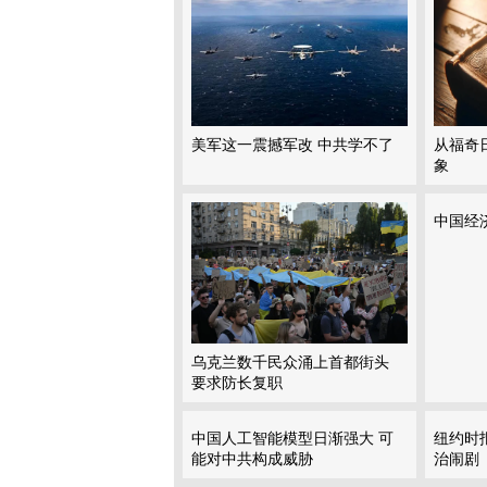
美军这一震撼军改 中共学不了
从福奇
象
中国经
乌克兰数千民众涌上首都街头
要求防长复职
中国人工智能模型日渐强大 可
纽约时
能对中共构成威胁
治闹剧