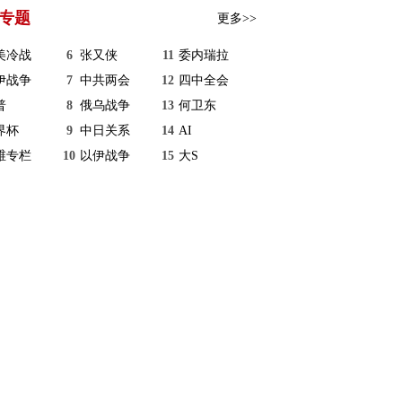
专题
更多>>
美冷战
6
张又侠
11
委内瑞拉
伊战争
7
中共两会
12
四中全会
普
8
俄乌战争
13
何卫东
界杯
9
中日关系
14
AI
维专栏
10
以伊战争
15
大S