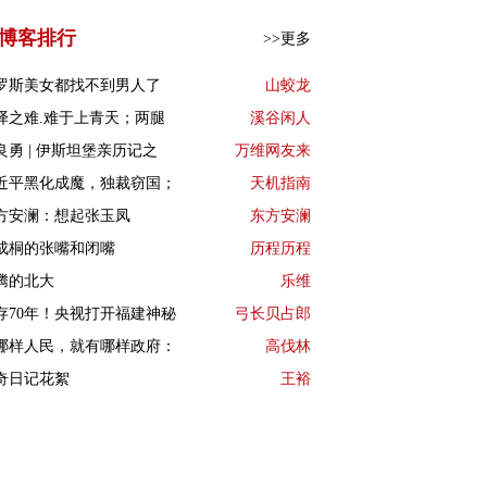
博客排行
>>更多
罗斯美女都找不到男人了
山蛟龙
译之难.难于上青天；两腿
溪谷闲人
良勇 | 伊斯坦堡亲历记之
万维网友来
近平黑化成魔，独裁窃国；
天机指南
方安澜：想起张玉凤
东方安澜
成桐的张嘴和闭嘴
历程历程
腾的北大
乐维
存70年！央视打开福建神秘
弓长贝占郎
哪样人民，就有哪样政府：
高伐林
奇日记花絮
王裕