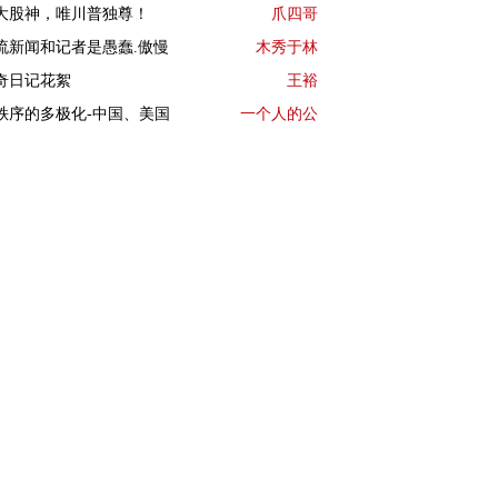
大股神，唯川普独尊！
爪四哥
流新闻和记者是愚蠢.傲慢
木秀于林
奇日记花絮
王裕
秩序的多极化-中国、美国
一个人的公