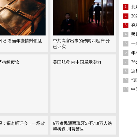
1
北
2
2
3
突
4
照
日记 看当年疫情封锁乱
中共高官出事的传闻四起 部分
5
一
已证实
6
年
7
2
济持续疲软
美国航母 向中国展示实力
8
这
9
“
10
中
报：福奇听证会，一场政
6万难民涌西班牙57死4.8万人绝
望折返 川普警告