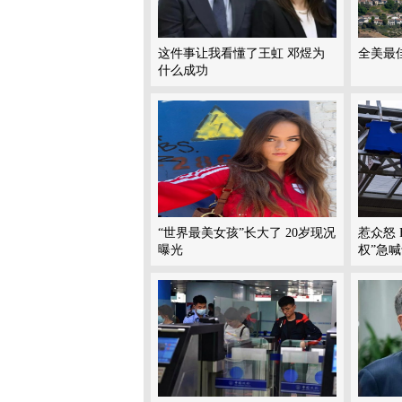
这件事让我看懂了王虹 邓煜为
全美最
什么成功
“世界最美女孩”长大了 20岁现况
惹众怒 
曝光
权”急