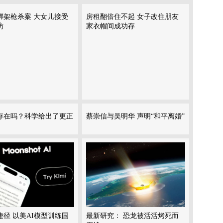
绑架枪杀案 大女儿接受
房租翻倍住不起 女子改住朋友
访
家衣帽间成功存
存在吗？科学给出了更正
蔡崇信与吴明华 声明“和平离婚”
捷径 以美AI模型训练国
最新研究： 恐龙被活活烤死而