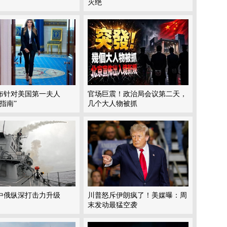
灭绝
布针对美国第一夫人
官场巨震！政治局会议第二天，
指南”
几个大人物被抓
中俄纵深打击力升级
川普怒斥伊朗疯了！美媒曝：周
末发动最猛空袭