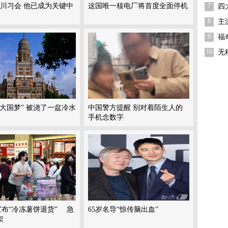
月川习会 他已成为关键中
这国唯一核电厂将首度全面停机
7
四
8
主
9
福
10
无
“大国梦” 被浇了一盆冷水
中国警方提醒 别对着陌生人的
手机念数字
co宣布“冷冻薯饼退货” 急
65岁名导“惊传脑出血”
架