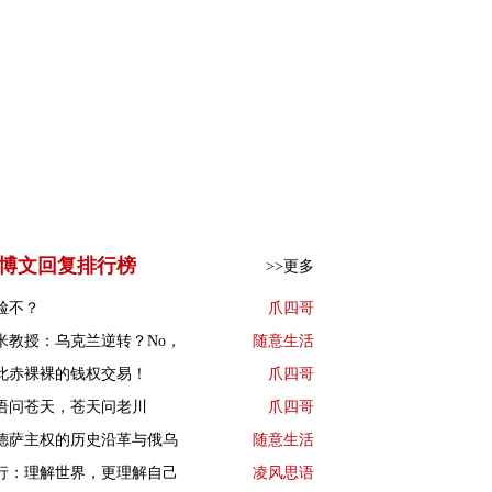
博文回复排行榜
>>更多
脸不？
爪四哥
米教授：乌克兰逆转？No，
随意生活
此赤裸裸的钱权交易！
爪四哥
语问苍天，苍天问老川
爪四哥
德萨主权的历史沿革与俄乌
随意生活
行：理解世界，更理解自己
凌风思语