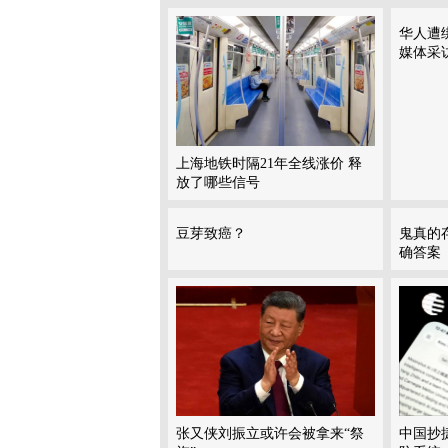
华人遭
媒体采
上海地铁时隔21年全线涨价 释
放了哪些信号
豆芽致癌？
鬼真的
确答案
张又侠刘振立或许会被拿来“祭
中国抄