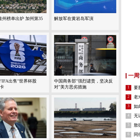
佳州榜单出炉 加州第35
解放军在黄岩岛军演
一周
FIFA出售“世界杯股
中国商务部“强烈谴责，坚决反
喊卡
对”美方恶劣措施
1
要
2
老
3
如
4
无
5
敖
6
同