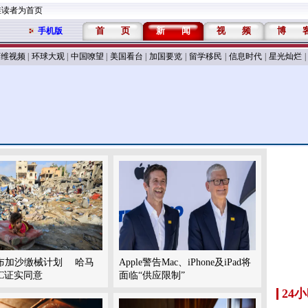
维读者为首页
首
页
新
闻
视
频
博
手机版
万维视频
|
环球大观
|
中国嘹望
|
美国看台
|
加国要览
|
留学移民
|
信息时代
|
星光灿烂
|
布加沙缴械计划 哈马
Apple警告Mac、iPhone及iPad将
C证实同意
面临“供应限制”
24