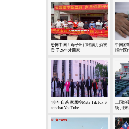
恐怖中国！母子出门吃满月酒被
中国游客
卖 子26年才回家
拒付医
4少年自杀 家属控Meta TikTok S
11国炮
napchat YouTube
钱 用