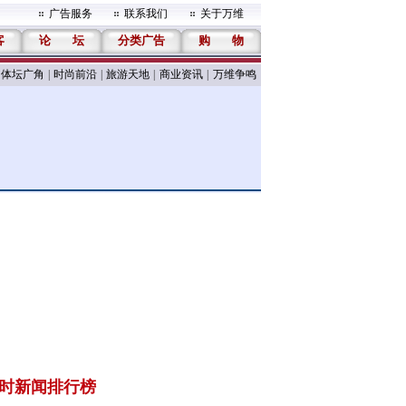
广告服务
联系我们
关于万维
客
论
坛
分类广告
购
物
体坛广角
|
时尚前沿
|
旅游天地
|
商业资讯
|
万维争鸣
小时新闻排行榜