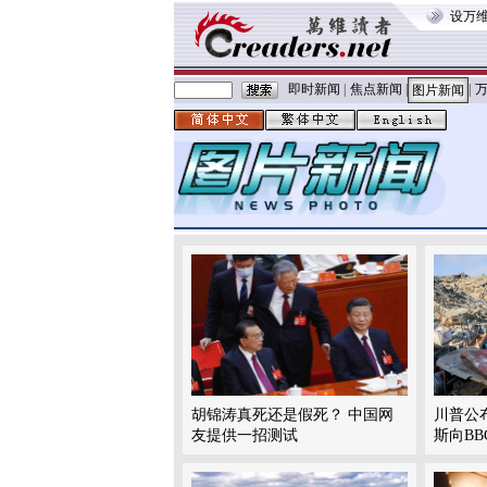
设万
即时新闻
|
焦点新闻
|
|
图片新闻
胡锦涛真死还是假死？ 中国网
川普公
友提供一招测试
斯向BB