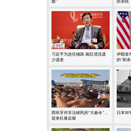
旗”
防系统
习近平为连任铺路 疯狂清洗遗
伊朗发
少遗老
的“刺杀
西班牙对非法移民的“大赦令”，
日本对
迎来狂暴反噬