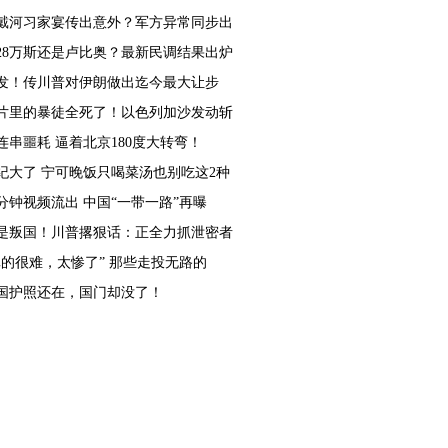
戴河习家宴传出意外？军方异常同步出
028万斯还是卢比奥？最新民调结果出炉
发！传川普对伊朗做出迄今最大让步
片里的暴徒全死了！以色列加沙发动斩
连串噩耗 逼着北京180度大转弯！
纪大了 宁可晚饭只喝菜汤也别吃这2种
6分钟视频流出 中国“一带一路”再曝
是叛国！川普撂狠话：正全力抓泄密者
真的很难，太惨了” 那些走投无路的
国护照还在，国门却没了！