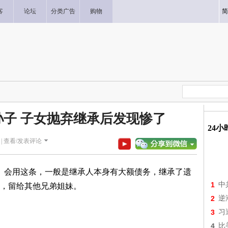
客
论坛
分类广告
购物
简
子 子女抛弃继承后发现惨了
24
|
查看/发表评论
。 会用这条，一般是继承人本身有大额债务，继承了遗
1
中
，留给其他兄弟姐妹。
2
逆
3
习
4
比