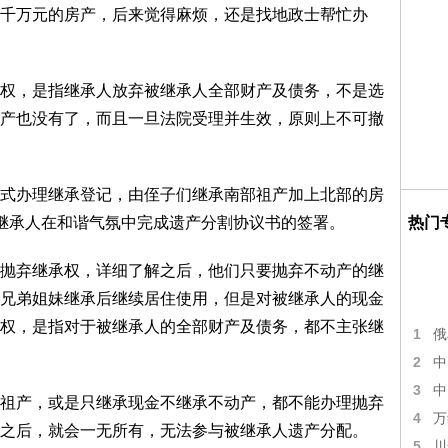
千万元的房产，后来觉得麻烦，还是找地政士帮忙办
权，是指继承人放弃被继承人全部财产及债务，不是选
产也没有了，而且一旦法院受理并生效，原则上不可撤
式办理继承登记，由侄子们继承南部祖产加上北部的房
热门
继承人在和谐气氛中完成遗产分割协议书的签署。
抛弃继承权，详细了解之后，他们只要抛弃不动产的继
兄弟姐妹继承后继续居住使用，但是对被继承人的现金
权，是指对于被继承人的全部财产及债务，都不主张继
1
俄
2
中
3
中
祖产，或是只继承现金不继承不动产，都不能办理抛弃
4
万
之后，就会一无所有，无法参与被继承人遗产分配。
5
川