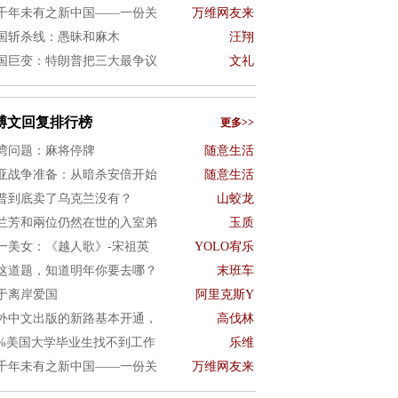
千年未有之新中国——一份关
万维网友来
国斩杀线：愚昧和麻木
汪翔
国巨变：特朗普把三大最争议
文礼
博文回复排行榜
更多>>
湾问题：麻将停牌
随意生活
亚战争准备：从暗杀安倍开始
随意生活
普到底卖了乌克兰没有？
山蛟龙
兰芳和兩位仍然在世的入室弟
玉质
一美女：《越人歌》-宋祖英
YOLO宥乐
这道题，知道明年你要去哪？
末班车
于离岸爱国
阿里克斯Y
外中文出版的新路基本开通，
高伐林
0%美国大学毕业生找不到工作
乐维
千年未有之新中国——一份关
万维网友来