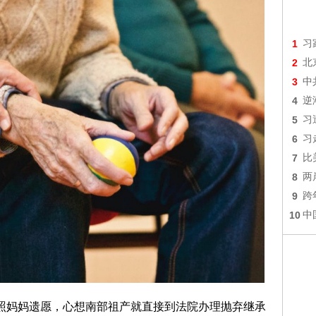
1
习
2
北
3
中
4
逆
5
习
6
习
7
比
8
两
9
跨
10
中
照妈妈遗愿，心想南部祖产就直接到法院办理抛弃继承