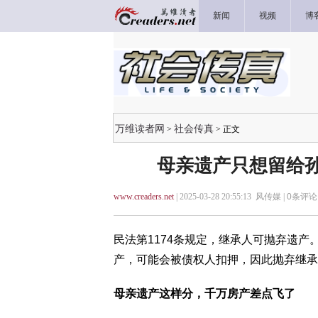
新闻
视频
博
万维读者网
社会传真
>
> 正文
母亲遗产只想留给孙
www.creaders.net
| 2025-03-28 20:55:13 风传媒 |
0
条评论 
民法第1174条规定，继承人可抛弃遗产
产，可能会被债权人扣押，因此抛弃继承
母亲遗产这样分，千万房产差点飞了