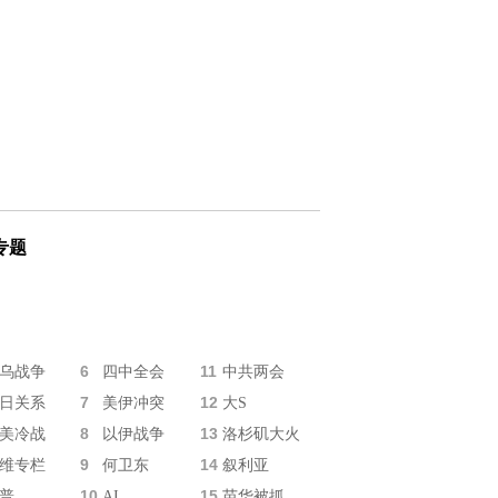
专题
6
11
乌战争
四中全会
中共两会
7
12
日关系
美伊冲突
大S
8
13
美冷战
以伊战争
洛杉矶大火
9
14
维专栏
何卫东
叙利亚
10
15
普
AI
苗华被抓