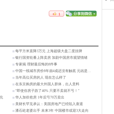
1
每平方米直降3万元 上海超级大盘二度挂牌
银行国资轮番上阵卖房 加剧中国房市观望情绪
专家揭 理财最后悔的8件事
中国一线城市房价8年崩4成还没有触底 元凶是…
当年高位买房的人 现在怎么样了
在东京购房的最大外国人群体，出人意料
“即使你房子跌了40% 只要不卖就不亏！”
坑
华人加价抢房 1年后亏70万卖出
美财长罕见承认：美国房地产已经陷入衰退
潘石屹老婆出手 未来3年 中国楼市或迎3大走向