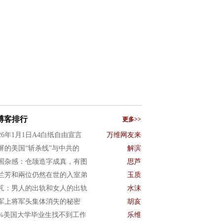
博客排行
更多>>
026年1月1日A4白纸自由宣言
万维网友来
屏的美国“斩杀线”与中共的
解滨
国杂感：仓颉造字成真，有图
思芦
兰芳和兩位仍然在世的入室弟
玉质
芃：男人的出轨和女人的出轨
水沫
军上将军头集体消失的秘密
胡亥
0%美国大学毕业生找不到工作
乐维