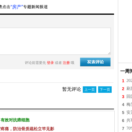
“房产”
评论前需要先
登录
或者
注册
哦
一周
1
2
2
刷
暂无评论
上一页
下一页
3
回
4
梅
5
安
 有效对抗癌细胞
6
共
7
7
背疼痛，防治骨质疏松立竿见影