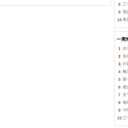
8
三
9
美
10
美
一周
1
台
2
东
3
川
4
梅
5
第
6
做
7
关
8
海
9
7
10
三