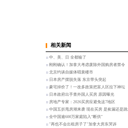
相关新闻
中、美、日 全都输了
刚刚确认！加拿大考虑废除外国购房者禁令
北京约谈自媒体唱衰楼市
日本房产摆脱失落 东京带头突起
豪宅掉价了！一改多政策把富人区拉下神坛
日本政府出手查外国人买房 原因曝光
房地产专家：2026买房应避免这7地区
中国五折甩房潮来袭 现在买房 是捡漏还是跳
全中国逾600万家庭陷入“断供”
"再也不会出租房子了"加拿大房东哭诉