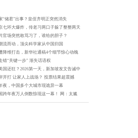
家“储君”出事？皇侄齐明正突然消失
京七环大爆炸，传老习两口子躲了整整两天
共官场突然敢骂习了，谁给的胆子？
潮流而动，顶尖科学家从中国归国
遭降维打击，新华社通稿4个细节惊心动魄
走错“关键一步” 渐失话语权
美国还狂？2026第一天，新加坡发文告诫中
岸开打 让家人上战场？ 投票结果超震撼
年夜，中国多个大城市现诡异一幕
国跨年夜万人倒数惊现这一幕！ 网：太尴