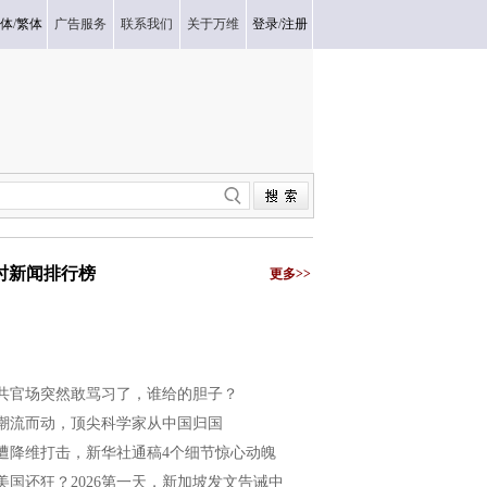
体
/
繁体
广告服务
联系我们
关于万维
登录
/
注册
小时新闻排行榜
更多>>
共官场突然敢骂习了，谁给的胆子？
潮流而动，顶尖科学家从中国归国
遭降维打击，新华社通稿4个细节惊心动魄
美国还狂？2026第一天，新加坡发文告诫中