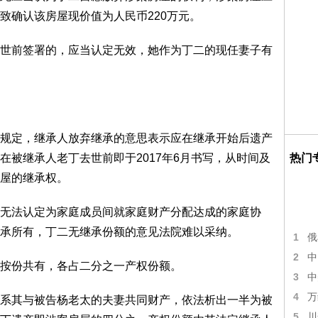
致确认该房屋现价值为人民币220万元。
世前签署的，应当认定无效，她作为丁二的现任妻子有
规定，继承人放弃继承的意思表示应在继承开始后遗产
在被继承人老丁去世前即于2017年6月书写，从时间及
热门
屋的继承权。
无法认定为家庭成员间就家庭财产分配达成的家庭协
承所有，丁二无继承份额的意见法院难以采纳。
1
俄
2
中
按份共有，各占二分之一产权份额。
3
中
4
万
系其与被告杨老太的夫妻共同财产，依法析出一半为被
5
川