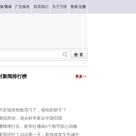
体
/
繁体
广告服务
联系我们
关于万维
登录
/
注册
小时新闻排行榜
更多>>
共官场突然敢骂习了，谁给的胆子？
潮流而动，顶尖科学家从中国归国
遭降维打击，新华社通稿4个细节惊心动魄
美国还狂？2026第一天，新加坡发文告诫中