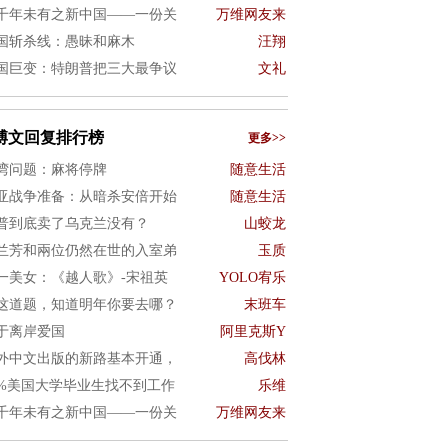
千年未有之新中国——一份关
万维网友来
国斩杀线：愚昧和麻木
汪翔
国巨变：特朗普把三大最争议
文礼
博文回复排行榜
更多>>
湾问题：麻将停牌
随意生活
亚战争准备：从暗杀安倍开始
随意生活
普到底卖了乌克兰没有？
山蛟龙
兰芳和兩位仍然在世的入室弟
玉质
一美女：《越人歌》-宋祖英
YOLO宥乐
这道题，知道明年你要去哪？
末班车
于离岸爱国
阿里克斯Y
外中文出版的新路基本开通，
高伐林
0%美国大学毕业生找不到工作
乐维
千年未有之新中国——一份关
万维网友来