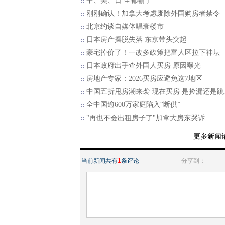
中、美、日 全都输了
刚刚确认！加拿大考虑废除外国购房者禁令
北京约谈自媒体唱衰楼市
日本房产摆脱失落 东京带头突起
豪宅掉价了！一改多政策把富人区拉下神坛
日本政府出手查外国人买房 原因曝光
房地产专家：2026买房应避免这7地区
中国五折甩房潮来袭 现在买房 是捡漏还是跳
全中国逾600万家庭陷入“断供”
"再也不会出租房子了"加拿大房东哭诉
当前新闻共有
1
条评论
分享到：