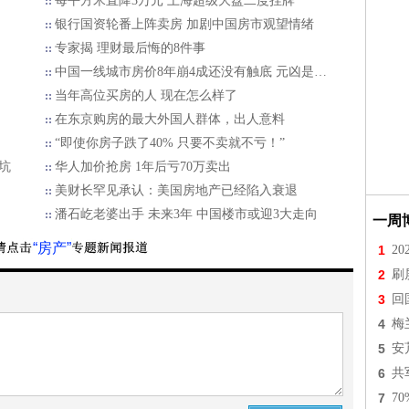
每平方米直降3万元 上海超级大盘二度挂牌
银行国资轮番上阵卖房 加剧中国房市观望情绪
专家揭 理财最后悔的8件事
中国一线城市房价8年崩4成还没有触底 元凶是…
当年高位买房的人 现在怎么样了
在东京购房的最大外国人群体，出人意料
“即使你房子跌了40% 只要不卖就不亏！”
坑
华人加价抢房 1年后亏70万卖出
美财长罕见承认：美国房地产已经陷入衰退
潘石屹老婆出手 未来3年 中国楼市或迎3大走向
一周
“房产”
1
2
2
刷
3
回
4
梅
5
安
6
共
7
7