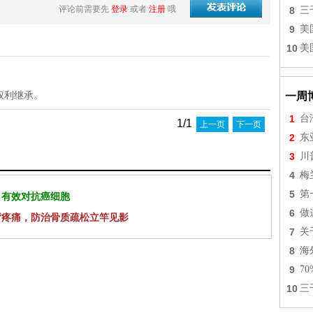
评论前需要先
登录
或者
注册
哦
8
三
9
美
10
美
权利继承。
一周
1
台
1/1
上一页
下一页
2
东
3
川
4
梅
5
第
 有效对抗癌细胞
6
做
背疼痛，防治骨质疏松立竿见影
7
关
8
海
9
7
10
三