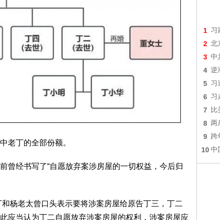
1
习
2
北
3
中
4
逆
5
习
6
习
7
比
8
两
9
跨
中老丁的全部份额。
10
中
前曾经书写了“自愿放弃案涉房屋的一切权益，今后归
老丁和杨老太曾口头表示要将涉案房屋给原告丁三，丁二
此应当认为丁二自愿放弃涉案房屋的权利，涉案房屋应