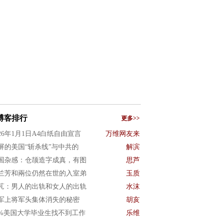
博客排行
更多>>
026年1月1日A4白纸自由宣言
万维网友来
屏的美国“斩杀线”与中共的
解滨
国杂感：仓颉造字成真，有图
思芦
兰芳和兩位仍然在世的入室弟
玉质
芃：男人的出轨和女人的出轨
水沫
军上将军头集体消失的秘密
胡亥
0%美国大学毕业生找不到工作
乐维