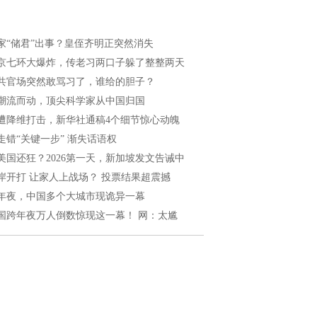
家“储君”出事？皇侄齐明正突然消失
京七环大爆炸，传老习两口子躲了整整两天
共官场突然敢骂习了，谁给的胆子？
潮流而动，顶尖科学家从中国归国
遭降维打击，新华社通稿4个细节惊心动魄
走错“关键一步” 渐失话语权
美国还狂？2026第一天，新加坡发文告诫中
岸开打 让家人上战场？ 投票结果超震撼
年夜，中国多个大城市现诡异一幕
国跨年夜万人倒数惊现这一幕！ 网：太尴