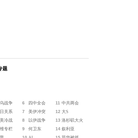
专题
6
11
乌战争
四中全会
中共两会
7
12
日关系
美伊冲突
大S
8
13
美冷战
以伊战争
洛杉矶大火
9
14
维专栏
何卫东
叙利亚
10
15
普
AI
苗华被抓