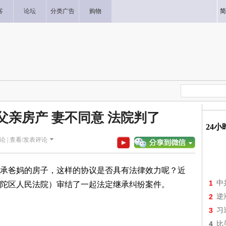
客
论坛
分类广告
购物
简
父亲房产 妻不同意 法院判了
24
论 |
查看/发表评论
承爸妈的房子，这样的协议是否具有法律效力呢？近
1
中
陀区人民法院）审结了一起法定继承纠纷案件。
2
逆
3
习
4
比