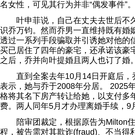
名女性，可见其行为并非“偶发事件”
叶申菲说，自己在丈夫去世后不久的
识乔万钧。然而乔男一直维持既有婚姻
透过一系列手段骗取并引诱她对他的
买已居住了四年的豪宅，还承诺该豪
之后，乔并向叶提婚且两人也订了婚
直到全案去年10月14日开庭后，
表示，她与乔于2008年分居。 2025
格将其名下房产转让给她，以支付多
费。两人同年5月才办理离婚手续，9
陪审团裁定，根据原告为Milton
程，被告需对其欺诈(fraud)、不当得利(unj