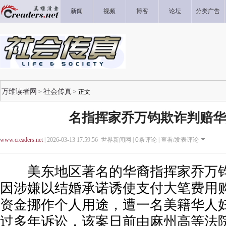
新闻
视频
博客
论坛
分类广告
万维读者网
社会传真
>
> 正文
名指挥家乔万钧欺诈判赔华妇
www.creaders.net
| 2026-03-13 17:59:56 世界新闻网 |
0
条评论 |
查看/发表评论
美东地区著名的华裔指挥家乔万钧(Wan
因涉嫌以结婚承诺诱使支付大笔费用
资金挪作个人用途，遭一名美籍华人
过多年诉讼，该案日前由麻州高等法