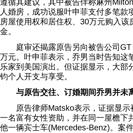
遵循其建议，其中被告佯称麻州Milt
人婚房，成功说服叶申菲支付多笔款项
房屋使用权和居住权、30万元购入该
金。
庭审还揭露原告另向被告公司GT Gro
万元。叶申菲表示，乔男当时告知这
乐家到美国演出。但证据显示，大部
钧个人开支与享受。
与原告交往、订婚期间乔男并未
原告律师Matsko表示，证据显示
一名富有女性资助，并在同一屋檐下
他一辆宾士车(Mercedes-Benz)