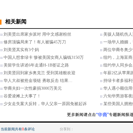
相关新闻
刘美贤出席家乡派对 用中文感谢粉丝
美骇人随机伤人
修房顶骗局来了！有人被骗45万刀
一场华人婚姻，
刘美贤其实有3个妈
两位华裔冬奥少
中国人想拿绿卡 惨被美国女商人骗钱3150万
纽约，上海富商
美留学生讲述6年走通H-1B签证之路
纽约华人同乡会
刘美贤回到家乡奥克兰 受到英雄般欢迎
年薪2亿从苹果跳槽
华人大叔被抢金项链 勇敢反击 结果…
持绿卡者多福利
华裔夫妇一次性豪捐3000万美元
华人遇小额信用
谷爱凌摊上大事了！
六旬华男游客夜
少女走失案大反转，华人父亲一原因免被起诉
某些美国人拥抱
“华裔”
当前新闻共有
0
条评论
分享到：