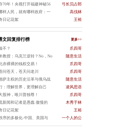
存70年！央视打开福建神秘56
弓长贝占郎
哪样人民，就有哪样政府：一
高伐林
奇日记花絮
王裕
博文回复排行榜
更多>>
脸不？
爪四哥
米教授：乌克兰逆转？No，No
随意生活
此赤裸裸的钱权交易！
爪四哥
语问苍天，苍天问老川
爪四哥
德萨主权的历史沿革与俄乌战
随意生活
行：理解世界，更理解自己
凌风思语
大股神，唯川普独尊！
爪四哥
流新闻和记者是愚蠢.傲慢的
木秀于林
奇日记花絮
王裕
秩序的多极化-中国、美国与
一个人的公