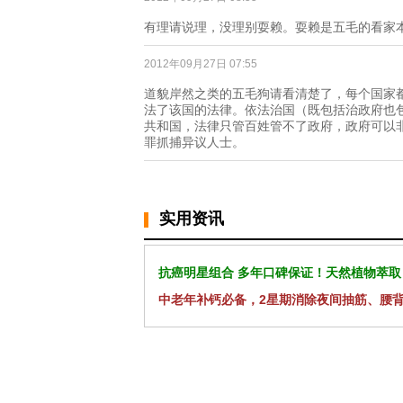
有理请说理，没理别耍赖。耍赖是五毛的看家
2012年09月27日 07:55
道貌岸然之类的五毛狗请看清楚了，每个国家
法了该国的法律。依法治国（既包括治政府也
共和国，法律只管百姓管不了政府，政府可以
罪抓捕异议人士。
实用资讯
抗癌明星组合 多年口碑保证！天然植物萃取
中老年补钙必备，2星期消除夜间抽筋、腰