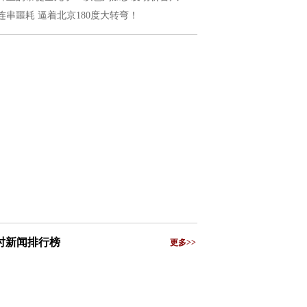
连串噩耗 逼着北京180度大转弯！
小时新闻排行榜
更多>>