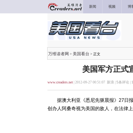
新闻
视频
博
万维读者网
美国看台
>
> 正文
美国军方正式
www.creaders.net
| 2012-09-27 00:51:07 新浪 |
5
条评论 |
据澳大利亚《悉尼先驱晨报》27日报
创办人阿桑奇视为美国的敌人，在法律上