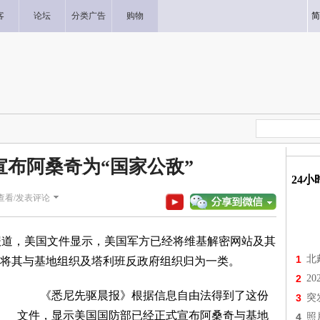
客
论坛
分类广告
购物
简
宣布阿桑奇为“国家公敌”
24
查看/发表评论
道，美国文件显示，美国军方已经将维基解密网站及其
1
北
将其与基地组织及塔利班反政府组织归为一类。
2
2
《悉尼先驱晨报》根据信息自由法得到了这份
3
突
文件，显示美国国防部已经正式宣布阿桑奇与基地
4
照