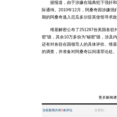
据报道，由于涉嫌在瑞典犯下强奸和性骚
际通缉。2010年12月，阿桑奇因涉嫌
期的阿桑奇逃入厄瓜多尔驻英使馆寻求政
维基解密公布了251287份美国各驻外
密”级，其余10万多份为“秘密”级，涉
还有对各驻在国领导人的具体评价。维基
的调查，并准备对阿桑奇以间谍罪论处。
当前新闻共有
5
条评论
分享到：