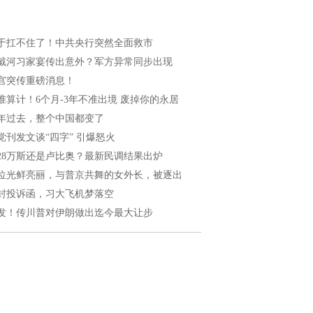
于扛不住了！中共央行突然全面救市
戴河习家宴传出意外？军方异常同步出现
宫突传重磅消息！
准算计！6个月-3年不准出境 废掉你的永居
年过去，整个中国都变了
党刊发文谈“四字” 引爆怒火
028万斯还是卢比奥？最新民调结果出炉
位光鲜亮丽，与普京共舞的女外长，被逐出
封投诉函，习大飞机梦落空
发！传川普对伊朗做出迄今最大让步