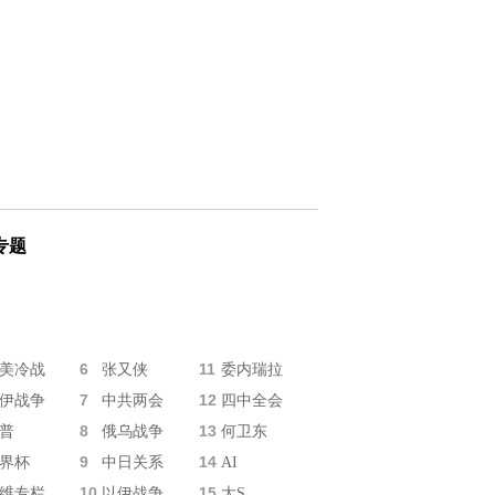
专题
6
11
美冷战
张又侠
委内瑞拉
7
12
伊战争
中共两会
四中全会
8
13
普
俄乌战争
何卫东
9
14
界杯
中日关系
AI
10
15
维专栏
以伊战争
大S