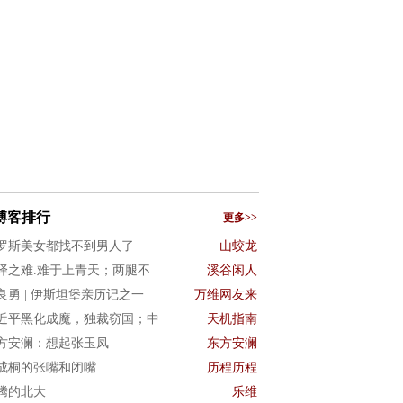
博客排行
更多>>
罗斯美女都找不到男人了
山蛟龙
译之难.难于上青天；两腿不
溪谷闲人
良勇 | 伊斯坦堡亲历记之一
万维网友来
近平黑化成魔，独裁窃国；中
天机指南
方安澜：想起张玉凤
东方安澜
成桐的张嘴和闭嘴
历程历程
腾的北大
乐维