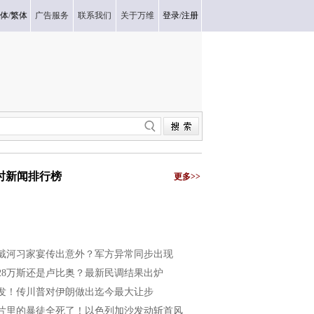
体
/
繁体
广告服务
联系我们
关于万维
登录
/
注册
小时新闻排行榜
更多>>
戴河习家宴传出意外？军方异常同步出现
028万斯还是卢比奥？最新民调结果出炉
发！传川普对伊朗做出迄今最大让步
片里的暴徒全死了！以色列加沙发动斩首风