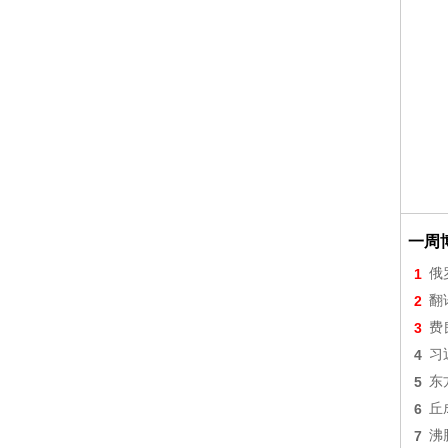
一周
1
俄
2
翻
3
费
4
习
5
东
6
丘
7
沸