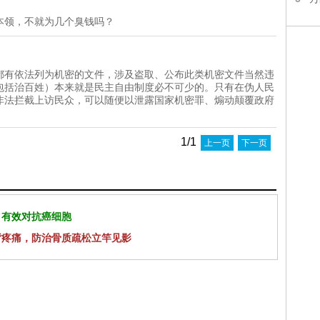
本领，不就为几个臭钱吗？
都有依法列为机密的文件，涉及盗取、公布此类机密文件当然违
包括治百姓）本来就是民主自由制度必不可少的。只有在伪人民
非法拦截上访民众，可以随便以泄露国家机密罪、煽动颠覆政府
1/1
上一页
下一页
 有效对抗癌细胞
背疼痛，防治骨质疏松立竿见影