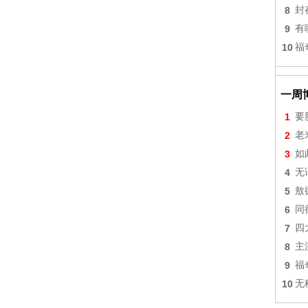
8
封
9
有
10
福
一周
1
要
2
老
3
如
4
无
5
敖
6
同
7
四
8
主
9
福
10
无