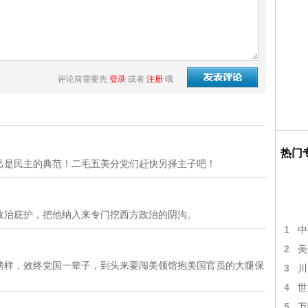
评论前需要先
登录
或者
注册
哦
热门
己是民主的典范！二毛五美分党们赶快另择主子吧！
政治庇护，把他纳入来专门挖西方政治的阴沟。
1
中
2
美
榜样，效终党国一辈子，到头来要闯美领馆抱美国官员的大腿保
3
川
4
世
5
万