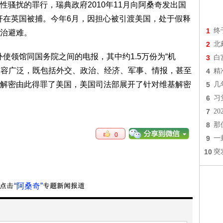
扰的罪行，瑞典政府2010年11月向阿桑奇发出国
强奸在英国被捕。今年6月，因担心被引渡美国，处于假释
1
终
治避难。
2
北
使领馆同国务院之间的电报，其中约1.5万份为“机
3
白
及内容广泛，既包括外交、政治、经济、军事、情报，甚至
4
精
解密由此得罪了美国，美国司法部展开了针对维基解密
5
几
6
习
7
2
8
那
0
9
一
10
突
“阿桑奇”