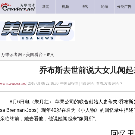
新闻
视频
博客
论坛
分类广告
万维读者网
美国看台
>
> 正文
乔布斯去世前说大女儿闻起
www.creaders.net
| 2018-08-06 22:16:36 中国日报网 |
4
条评论 |
查看/发表评论
8月6日电（朱月红） 苹果公司的联合创始人史蒂夫·乔布斯的
sa Brennan-Jobs）现年40岁在名为《小人物》的回忆录
亲临终前，她去看他，他说她闻起来“像厕所”。
回忆里写