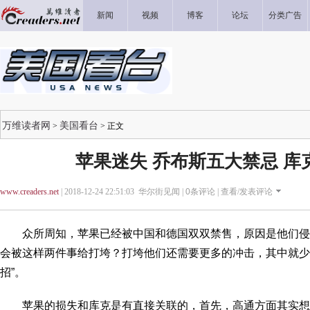
新闻
视频
博客
论坛
分类广告
万维读者网
美国看台
>
> 正文
苹果迷失 乔布斯五大禁忌 库
www.creaders.net
| 2018-12-24 22:51:03 华尔街见闻 |
0
条评论 |
查看/发表评论
众所周知，苹果已经被中国和德国双双禁售，原因是他们侵
会被这样两件事给打垮？打垮他们还需要更多的冲击，其中就少不
招”。
苹果的损失和库克是有直接关联的，首先，高通方面其实想跟