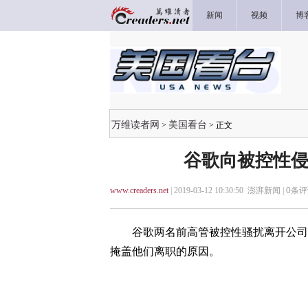
新闻
视频
博
万维读者网
美国看台
>
> 正文
谷歌向被控性侵
www.creaders.net
| 2019-03-12 10:30:50 澎湃新闻 |
0
条评
谷歌两名前高管被控性骚扰离开公司后，
掩盖他们离职的原因。