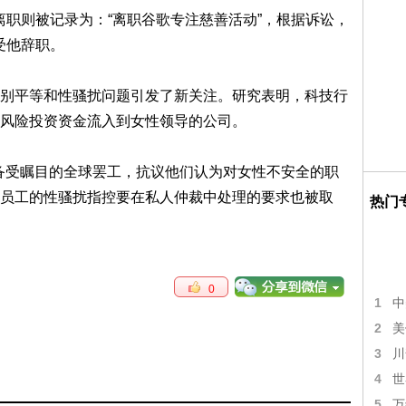
离职则被记录为：“离职谷歌专注慈善活动”，根据诉讼，
接受他辞职。
平等和性骚扰问题引发了新关注。研究表明，科技行
风险投资资金流入到女性领导的公司。
备受瞩目的全球罢工，抗议他们认为对女性不安全的职
员工的性骚扰指控要在私人仲裁中处理的要求也被取
热门
0
1
中
2
美
3
川
4
世
5
万