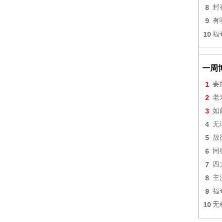
8
封
9
有
10
福
一周
1
要
2
老
3
如
4
无
5
敖
6
同
7
四
8
主
9
福
10
无