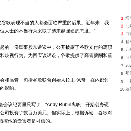
1
终
谷歌表现不当的人都会面临严重的后果。近年来，我
2
北
位人士的不当行为采取了越来越强硬的态度。”
3
白
4
精
的一份民事股东诉讼中，公开披露了谷歌支付的离职
5
几
和歧视行为。为回应该诉讼，谷歌提供了高管薪酬和董
6
习
7
2
8
那
和高管，包括谷歌联合创始人拉里·佩奇，在内部讨
9
一
的影响。
10
这
议纪要里只写了：“Andy Rubin离职，开始创办硬
的新公司投资了数百万美元。但实际上，根据诉讼，谷歌对
现指控他的受害者是可信的。