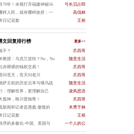
存70年！央视打开福建神秘56
弓长贝占郎
哪样人民，就有哪样政府：一
高伐林
奇日记花絮
王裕
博文回复排行榜
更多>>
脸不？
爪四哥
米教授：乌克兰逆转？No，No
随意生活
此赤裸裸的钱权交易！
爪四哥
语问苍天，苍天问老川
爪四哥
德萨主权的历史沿革与俄乌战
随意生活
行：理解世界，更理解自己
凌风思语
大股神，唯川普独尊！
爪四哥
流新闻和记者是愚蠢.傲慢的
木秀于林
奇日记花絮
王裕
秩序的多极化-中国、美国与
一个人的公