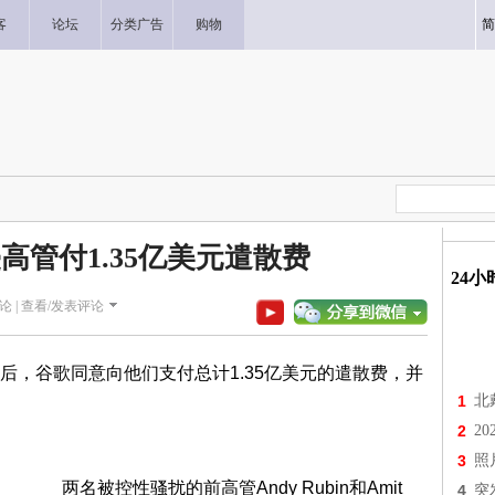
客
论坛
分类广告
购物
简
高管付1.35亿美元遣散费
24
论 |
查看/发表评论
谷歌同意向他们支付总计1.35亿美元的遣散费，并
1
北
2
2
3
照
两名被控性骚扰的前高管Andy Rubin和Amit
4
突