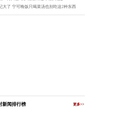
纪大了 宁可晚饭只喝菜汤也别吃这2种东西
小时新闻排行榜
更多>>