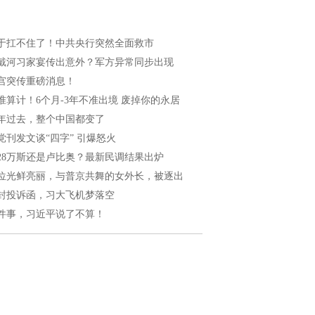
于扛不住了！中共央行突然全面救市
戴河习家宴传出意外？军方异常同步出现
宫突传重磅消息！
准算计！6个月-3年不准出境 废掉你的永居
年过去，整个中国都变了
党刊发文谈“四字” 引爆怒火
028万斯还是卢比奥？最新民调结果出炉
位光鲜亮丽，与普京共舞的女外长，被逐出
封投诉函，习大飞机梦落空
件事，习近平说了不算！