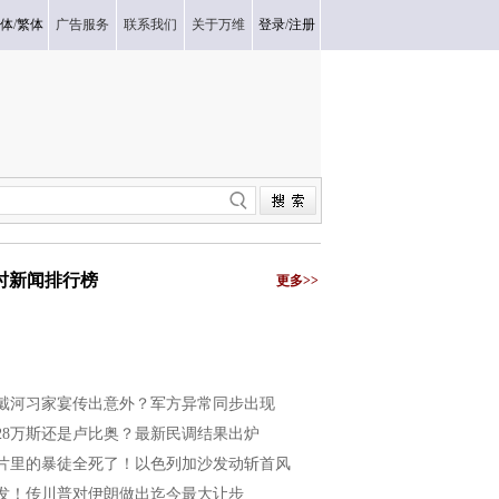
体
/
繁体
广告服务
联系我们
关于万维
登录
/
注册
小时新闻排行榜
更多>>
戴河习家宴传出意外？军方异常同步出现
028万斯还是卢比奥？最新民调结果出炉
片里的暴徒全死了！以色列加沙发动斩首风
发！传川普对伊朗做出迄今最大让步