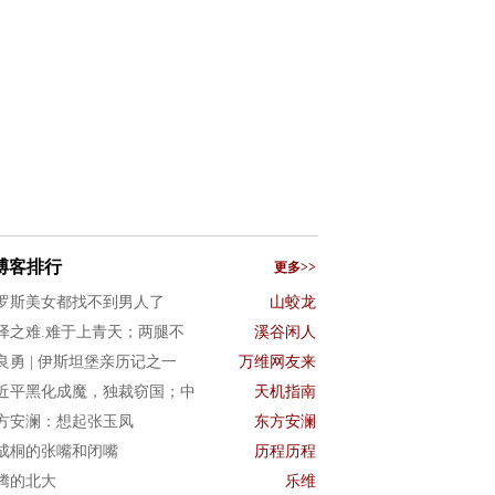
博客排行
更多>>
罗斯美女都找不到男人了
山蛟龙
译之难.难于上青天；两腿不
溪谷闲人
良勇 | 伊斯坦堡亲历记之一
万维网友来
近平黑化成魔，独裁窃国；中
天机指南
方安澜：想起张玉凤
东方安澜
成桐的张嘴和闭嘴
历程历程
腾的北大
乐维