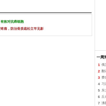
 有效对抗癌细胞
背疼痛，防治骨质疏松立竿见影
一周
1
俄
2
翻
3
费
4
习
5
东
6
丘
7
沸