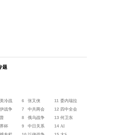
专题
6
11
美冷战
张又侠
委内瑞拉
7
12
伊战争
中共两会
四中全会
8
13
普
俄乌战争
何卫东
9
14
界杯
中日关系
AI
10
15
维专栏
以伊战争
大S