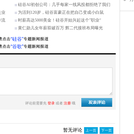
硅谷AI初创公司：几乎每家一线风投都拒绝了我们
失业
为活到120岁，硅谷富豪正在把自己变成小白鼠
作流
时薪高达5000美金！硅谷开始兴起这个”职业“
黄仁勋儿女年薪双破百万 辉二代接班布局曝光
“硅谷”
“谷歌”
评论前需要先
登录
或者
注册
哦
暂无评论
上一页
下一页