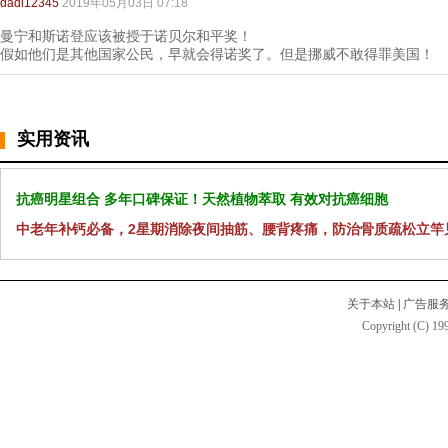
dadi12345
2019年05月03日 07:18
曼宁和斯诺登应该被授于诺贝尔和平奖！
假如他们是其他国家公民，早就会得诺奖了。但是挪威不敢得罪美国！
实用资讯
抗癌明星组合 多年口碑保证！天然植物萃取 有效对抗癌细胞
中老年补钙必备，2星期消除夜间抽筋、腰背疼痛，防治骨质疏松立竿
关于本站
|
广告服
Copyright (C) 199