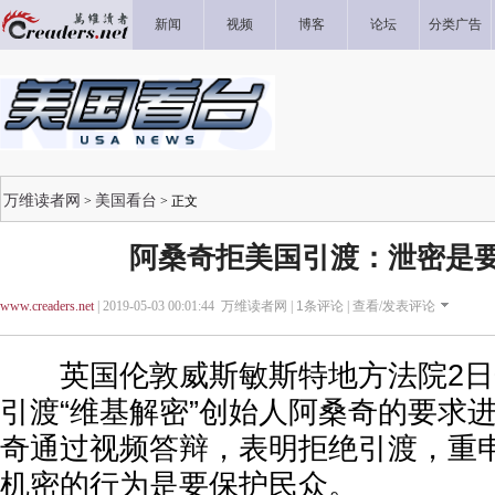
新闻
视频
博客
论坛
分类广告
万维读者网
美国看台
>
> 正文
阿桑奇拒美国引渡：泄密是
www.creaders.net
| 2019-05-03 00:01:44 万维读者网 |
1
条评论 |
查看/发表评论
英国伦敦威斯敏斯特地方法院2日
引渡“维基解密”创始人阿桑奇的要求
奇通过视频答辩，表明拒绝引渡，重
机密的行为是要保护民众。