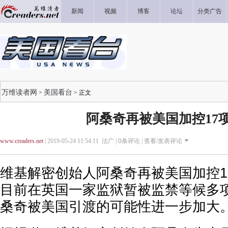
新闻
视频
博客
论坛
分类广告
万维读者网
美国看台
>
> 正文
阿桑奇再被美国加控17
www.creaders.net
| 2019-05-24 11:54:11 法广 |
0
条评论 |
查看/发表评论
维基解密创始人阿桑奇再被美国加控1
目前在英国一家监狱暂被监禁等候多
桑奇被美国引渡的可能性进一步加大