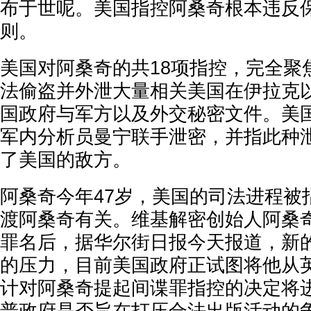
布于世呢。美国指控阿桑奇根本违反
则。
美国对阿桑奇的共18项指控，完全聚焦
法偷盗并外泄大量相关美国在伊拉克
国政府与军方以及外交秘密文件。美
军内分析员曼宁联手泄密，并指此种
了美国的敌方。
阿桑奇今年47岁，美国的司法进程被
渡阿桑奇有关。维基解密创始人阿桑奇
罪名后，据华尔街日报今天报道，新
的压力，目前美国政府正试图将他从
计对阿桑奇提起间谍罪指控的决定将