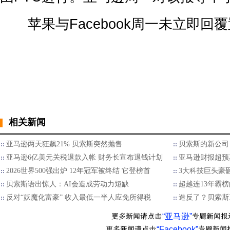
苹果与Facebook周一未立即回
相关新闻
亚马逊两天狂飙21% 贝索斯突然抛售
贝索斯的新公司 
亚马逊6亿美元关税退款入帐 财务长宣布退钱计划
亚马逊财报超预
2026世界500强出炉 12年冠军被终结 它登榜首
3大科技巨头豪砸
贝索斯语出惊人：AI会造成劳动力短缺
超越连13年霸榜
反对“妖魔化富豪” 收入最低一半人应免所得税
造反了？贝索斯
“亚马逊”
“Facebook”