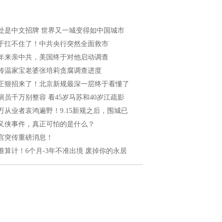
处是中文招牌 世界又一城变得如中国城市
于扛不住了！中共央行突然全面救市
年来亲中共，美国终于对他启动调查
传温家宝老婆张培莉贪腐调查进度
正狠招来了！北京新规最深一层终于看懂了
演员千万别整容 看45岁马苏和40岁江疏影
0万从业者哀鸿遍野！9.15新规之后，围城已
又侠事件，真正可怕的是什么？
宫突传重磅消息！
准算计！6个月-3年不准出境 废掉你的永居