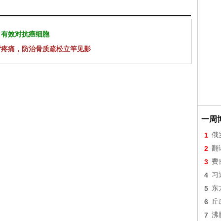
 有效对抗癌细胞
背疼痛，防治骨质疏松立竿见影
一周
1
俄
2
翻
3
费
4
习
5
东
6
丘
7
沸