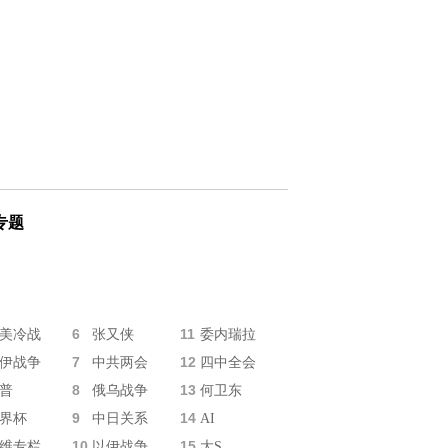
专题
6
11
美冷战
张又侠
委内瑞拉
7
12
伊战争
中共两会
四中全会
8
13
普
俄乌战争
何卫东
9
14
界杯
中日关系
AI
10
15
维专栏
以伊战争
大S