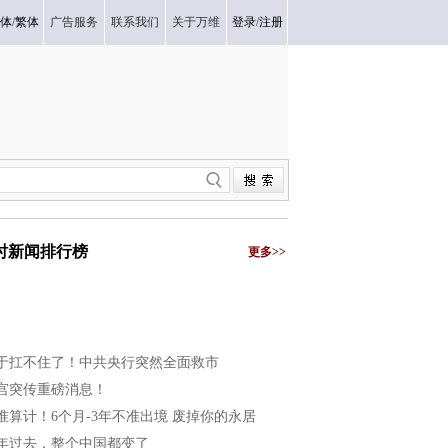
体
/
繁体
广告服务
联系我们
关于万维
登录
/
注册
小时新闻排行榜
更多>>
于扛不住了！中共央行突然全面救市
宫突传重磅消息！
准算计！6个月-3年不准出境 废掉你的永居
年过去，整个中国都变了