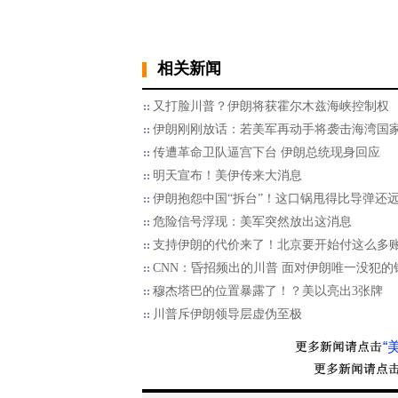
相关新闻
又打脸川普？伊朗将获霍尔木兹海峡控制权
伊朗刚刚放话：若美军再动手将袭击海湾国
传遭革命卫队逼宫下台 伊朗总统现身回应
明天宣布！美伊传来大消息
伊朗抱怨中国“拆台”！这口锅甩得比导弹还
危险信号浮现：美军突然放出这消息
支持伊朗的代价来了！北京要开始付这么多
CNN：昏招频出的川普 面对伊朗唯一没犯的
穆杰塔巴的位置暴露了！？美以亮出3张牌
川普斥伊朗领导层虚伪至极
“