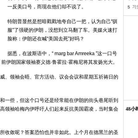
一反美口号，而现在他们却不说了。
5
习
特朗普显然是想暗戳戳地夸自己一把，认为自己“驯
服”了强硬的伊朗，没想到立马翻了车。美媒火速打
脸称：伊朗还在喊“美国去死”好吗？
据悉，在波斯语中，“ marg bar Amreeka ”这一口号
。前伊朗国家领袖赛义德·鲁霍拉·霍梅尼将其发扬光大。
威、领袖会晤、官方活动、议会会议和星期五祈祷日的
和一些，但这个口号还是经常能在伊朗的街头巷尾听到
高领袖哈梅内伊呼吁人们起来反抗美国霸凌，当时集会
48
所收敛呢？答案恐怕也并非如此。上个月在德黑兰的圣