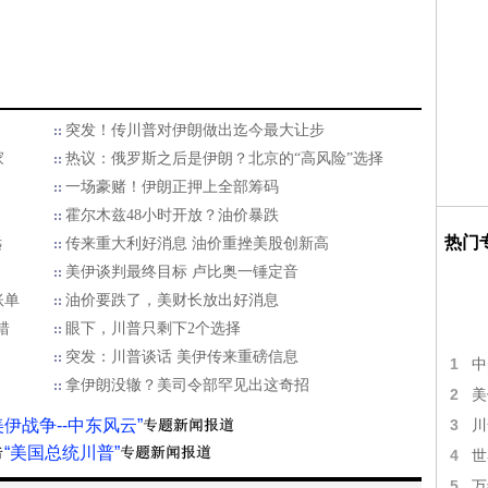
突发！传川普对伊朗做出迄今最大让步
家
热议：俄罗斯之后是伊朗？北京的“高风险”选择
一场豪赌！伊朗正押上全部筹码
霍尔木兹48小时开放？油价暴跌
热门
远
传来重大利好消息 油价重挫美股创新高
美伊谈判最终目标 卢比奥一锤定音
账单
油价要跌了，美财长放出好消息
错
眼下，川普只剩下2个选择
突发：川普谈话 美伊传来重磅信息
1
中
拿伊朗没辙？美司令部罕见出这奇招
2
美
美伊战争--中东风云”
3
川
“美国总统川普”
4
世
5
万