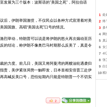
至发展为三个版本：波斯语的"美国之死"，阿拉伯语
1
处
议后，伊朗举国激愤，不仅民众以各种方式宣泄着对美
2
终
美国国旗、高唱“美国去死”口号的情况。
3
多
4
网
激烈举动，特朗普可以说是将伊朗的怒火再次煽动至历
5
真
反的结论，称伊朗不像奥巴马时期那么反美了，真是令
6
女
7
4
8
张
裁的力度。前几日，美国又将阿曼湾的两艘油轮遇袭归
9
白
指责，美伊紧张局势一触即发，日本首相安倍晋三赴伊
10
精
再高喊反美口号，恐怕短期内只能是特朗普一个不切实
2