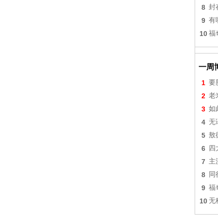
8
封
9
有
10
福
一周
1
要
2
老
3
如
4
无
5
敖
6
四
7
主
8
同
9
福
10
无