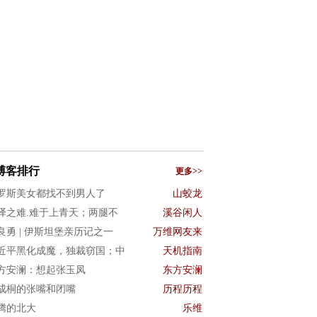
博客排行
更多>>
罗斯美女都找不到男人了
山蛟龙
译之难.难于上青天；两腿不
溪谷闲人
良勇 | 伊斯坦堡亲历记之一
万维网友来
近平黑化成魔，独裁窃国；中
天机指南
方安澜：想起张玉凤
东方安澜
成桐的张嘴和闭嘴
历程历程
腾的北大
乐维