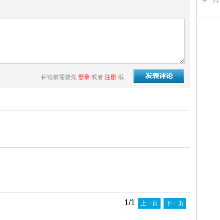
评论前需要先
登录
或者
注册
哦
1/1
上一页
下一页