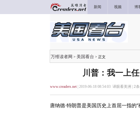
新闻
视频
博
万维读者网
美国看台
>
> 正文
川普：我一上任
www.creaders.net
| 2019-06-18 08:54:03 译眼看美洲 |
2
条
唐纳德·特朗普是美国历史上首屈一指的