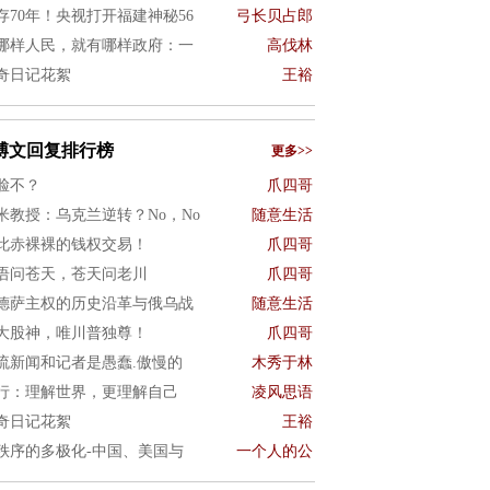
存70年！央视打开福建神秘56
弓长贝占郎
哪样人民，就有哪样政府：一
高伐林
奇日记花絮
王裕
博文回复排行榜
更多>>
脸不？
爪四哥
米教授：乌克兰逆转？No，No
随意生活
此赤裸裸的钱权交易！
爪四哥
语问苍天，苍天问老川
爪四哥
德萨主权的历史沿革与俄乌战
随意生活
大股神，唯川普独尊！
爪四哥
流新闻和记者是愚蠢.傲慢的
木秀于林
行：理解世界，更理解自己
凌风思语
奇日记花絮
王裕
秩序的多极化-中国、美国与
一个人的公