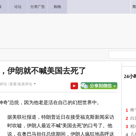
客
论坛
分类广告
购物
简
，伊朗就不喊美国去死了
24
评论 |
查看/发表评论
“神奇”总统，因为他老是活在自己的幻想世界中。
1
终
据美联社报道，特朗普近日在接受福克斯新闻采访
2
白
时吹嘘，伊朗人最近不喊“美国去死”的口号了。他
3
精
说，在奥巴马担任总统期间，伊朗人疯狂地高呼这
4
几