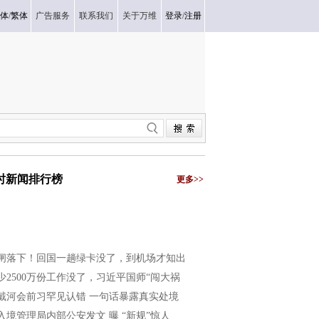
体
/
繁体
广告服务
联系我们
关于万维
登录
/
注册
小时新闻排行榜
更多>>
闸落下！回国一趟绿卡没了，到机场才知出
少2500万份工作没了，习近平国师“闯大祸
戴河会前习罕见认错 一句话暴露真实处境
入境管理局内部公安发文 曝 “新规”惊人