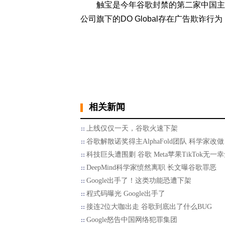
触宝是今年谷歌封禁的第二家中国主要
公司旗下的DO Global存在广告欺
相关新闻
上线仅仅一天，谷歌火速下架
谷歌解散诺奖得主AlphaFold团队 科学家改
科技巨头遭围剿 谷歌 Meta苹果TikTok无一
DeepMind科学家愤然离职 长文曝谷歌罪恶
Google出手了！这类功能恐遭下架
程式码曝光 Google出手了
接连2位大咖出走 谷歌到底出了什么BUG
Google怒告中国网络犯罪集团