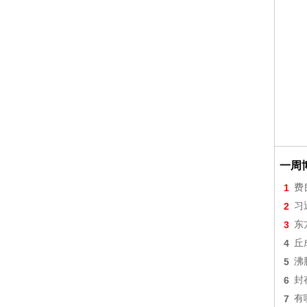
一周
1
费
2
习
3
东
4
丘
5
沸
6
封
7
有