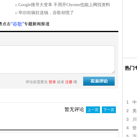
Google搜寻大变革 不用开Chrome也能上网找资料
华尔街疯狂送钱，谷歌却慌了
“谷歌”
热门
评论前需要先
登录
或者
注册
哦
1
中
暂无评论
上一页
下一页
2
美
3
川
4
世
5
万