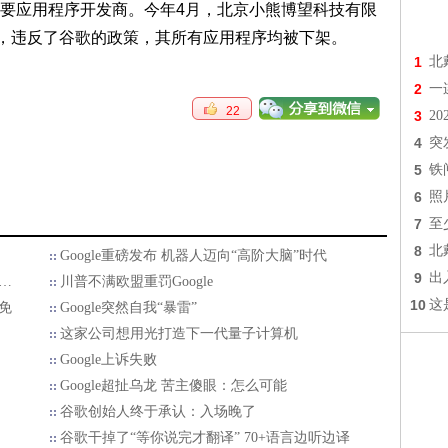
应用程序开发商。今年4月，北京小熊博望科技有限
诈行为，违反了谷歌的政策，其所有应用程序均被下架。
1
北
2
一
22
3
2
4
突
5
铁
6
照
7
至
8
北
Google重磅发布 机器人迈向“高阶大脑”时代
9
出
做…
川普不满欧盟重罚Google
10
这
幸免
Google突然自我“暴雷”
这家公司想用光打造下一代量子计算机
Google上诉失败
Google超扯乌龙 苦主傻眼：怎么可能
谷歌创始人终于承认：入场晚了
谷歌干掉了“等你说完才翻译” 70+语言边听边译