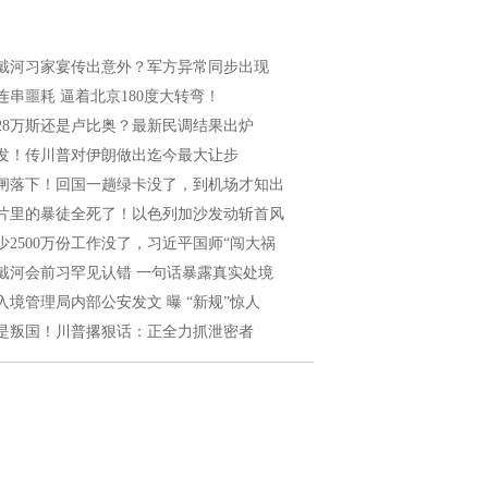
戴河习家宴传出意外？军方异常同步出现
连串噩耗 逼着北京180度大转弯！
028万斯还是卢比奥？最新民调结果出炉
发！传川普对伊朗做出迄今最大让步
闸落下！回国一趟绿卡没了，到机场才知出
片里的暴徒全死了！以色列加沙发动斩首风
少2500万份工作没了，习近平国师“闯大祸
戴河会前习罕见认错 一句话暴露真实处境
入境管理局内部公安发文 曝 “新规”惊人
是叛国！川普撂狠话：正全力抓泄密者