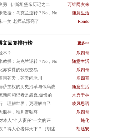
良勇 | 伊斯坦堡亲历记之二
万维网友来
米教授：乌克兰逆转？No，No
随意生活
末一笑 老师忒漂亮了
Rondo
博文回复排行榜
更多>>
脸不？
爪四哥
米教授：乌克兰逆转？No，No
随意生活
此赤裸裸的钱权交易！
爪四哥
语问苍天，苍天问老川
爪四哥
德萨主权的历史沿革与俄乌战
随意生活
流新闻和记者是愚蠢.傲慢的
木秀于林
行：理解世界，更理解自己
凌风思语
大股神，唯川普独尊！
爪四哥
I对本人“个人责任”一文的评
施化
议＂得人心者得天下＂（胡述
胡述安