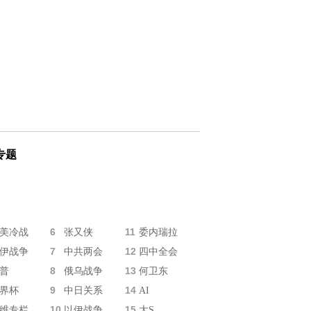
专题
6
11
美冷战
张又侠
委内瑞拉
7
12
伊战争
中共两会
四中全会
8
13
普
俄乌战争
何卫东
9
14
界杯
中日关系
AI
10
15
维专栏
以伊战争
大S