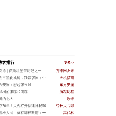
博客排行
更多>>
良勇 | 伊斯坦堡亲历记之一
万维网友来
近平黑化成魔，独裁窃国；中
天机指南
方安澜：想起张玉凤
东方安澜
成桐的张嘴和闭嘴
历程历程
腾的北大
乐维
存70年！央视打开福建神秘56
弓长贝占郎
哪样人民，就有哪样政府：一
高伐林