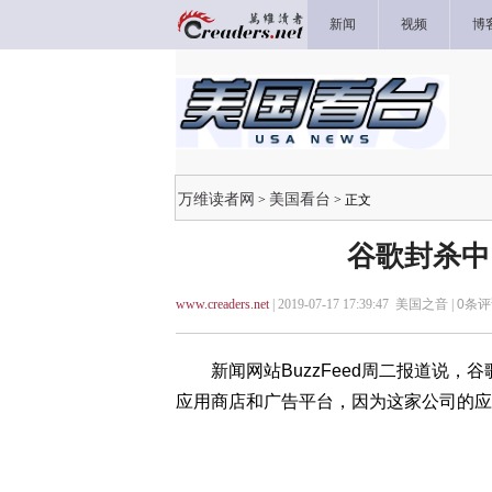
新闻
视频
博
万维读者网
美国看台
>
> 正文
谷歌封杀中
www.creaders.net
| 2019-07-17 17:39:47 美国之音 |
0
条评
新闻网站BuzzFeed周二报道说，谷歌
应用商店和广告平台，因为这家公司的应