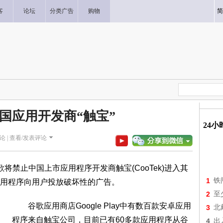
客
论坛
分类广告
购物
简
国应用开发商“触宝”
24
论 |
查看/发表评论
将禁止中国上市应用程序开发商触宝(CooTek)进入其
1
铁
用程序向用户投放破坏性的广告。
2
至
谷歌应用商店Google Play中有数百款安卓应用
3
北
程序来自触宝公司，目前已有60多款应用程序从谷
4
出