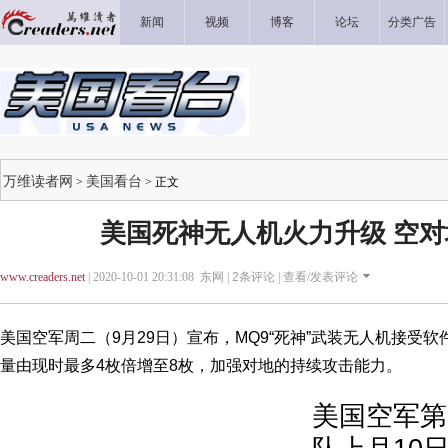
新闻
视频
博客
论坛
分类广告
万维读者网
美国看台
>
> 正文
美国死神无人机火力升级 空
www.creaders.net
| 2020-10-01 20:31:08 东网 |
2
条评论 |
查看/发表评论
美国空军周二（9月29日）宣布，MQ9“死神”武装无人机接受
量由现时最多4枚倍增至8枚，加强对地的持续攻击能力。
美国空军第