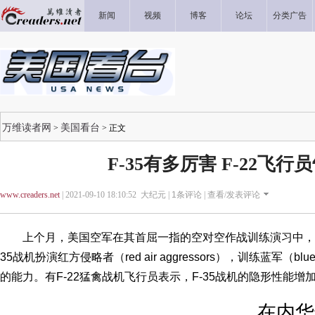
新闻
视频
博客
论坛
分类广告
万维读者网
美国看台
>
> 正文
F-35有多厉害 F-22飞行
www.creaders.net
| 2021-09-10 18:10:52 大纪元 |
1
条评论 |
查看/发表评论
上个月，美国空军在其首屈一指的空对空作战训练演习中，首次
35战机扮演红方侵略者（red air aggressors），训练蓝军（b
的能力。有F-22猛禽战机飞行员表示，F-35战机的隐形性能
在内华达