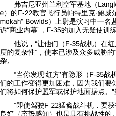
弗吉尼亚州兰利空军基地（Langley Ai
e）的F-22教官飞行员帕特里克·鲍威尔德斯
mokah” Bowlds）上尉是演习中
诉“商业内幕”，F-35的加入无疑使
他说，“让他们（F-35战机）在
度的复杂性”，使本已涉及众多威胁的
杂。
“当你发现‘红方’有隐形（F-35战
们的工作变得更加困难，因为我们要
们将如何保护盟军或保护地面据点。”
“即使驾驶F-22猛禽战斗机，要获得
良好（态势感知）也是具有挑战性的。