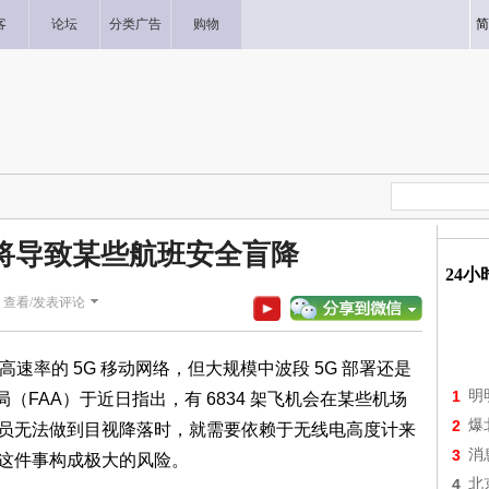
客
论坛
分类广告
购物
简
扰将导致某些航班安全盲降
24
|
查看/发表评论
铺开更高速率的 5G 移动网络，但大规模中波段 5G 部署还是
1
明
（FAA）于近日指出，有 6834 架飞机会在某些机场
2
爆
飞行员无法做到目视降落时，就需要依赖于无线电高度计来
3
消
陆这件事构成极大的风险。
4
北