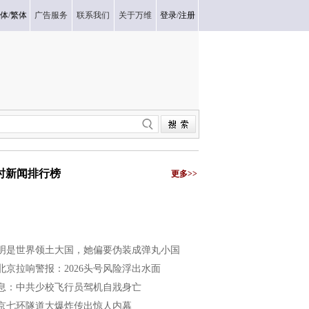
体
/
繁体
广告服务
联系我们
关于万维
登录
/
注册
小时新闻排行榜
更多>>
明是世界领土大国，她偏要伪装成弹丸小国
北京拉响警报：2026头号风险浮出水面
息：中共少校飞行员驾机自戕身亡
京七环隧道大爆炸传出惊人内幕