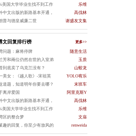
0%美国大学毕业生找不到工作
乐维
外中文出版的新路基本开通，
高伐林
朗普与德皇威廉二世
谢盛友文集
博文回复排行榜
更多>>
湾问题：麻将停牌
随意生活
兰芳和兩位仍然在世的入室弟
玉质
普到底卖了乌克兰没有？
山蛟龙
一美女：《越人歌》-宋祖英
YOLO宥乐
这道题，知道明年你要去哪？
末班车
于离岸爱国
阿里克斯Y
外中文出版的新路基本开通，
高伐林
0%美国大学毕业生找不到工作
乐维
湾区的整合梦
文庙
菓趣的回复，你至少有放风的
renweida