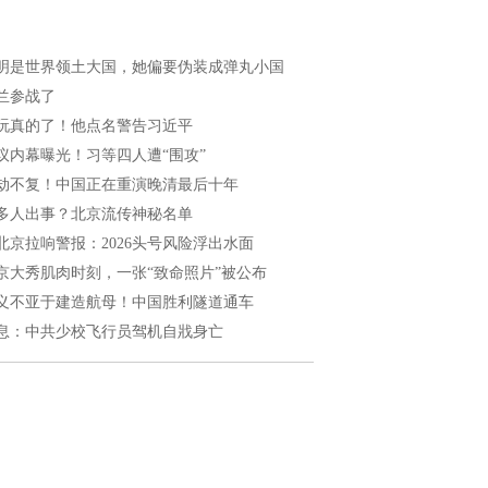
明是世界领土大国，她偏要伪装成弹丸小国
兰参战了
玩真的了！他点名警告习近平
议内幕曝光！习等四人遭“围攻”
劫不复！中国正在重演晚清最后十年
多人出事？北京流传神秘名单
北京拉响警报：2026头号风险浮出水面
京大秀肌肉时刻，一张“致命照片”被公布
义不亚于建造航母！中国胜利隧道通车
息：中共少校飞行员驾机自戕身亡