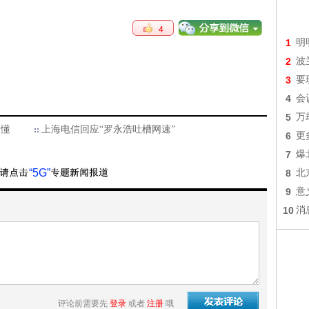
4
1
明
2
波
3
要
4
会
5
万
不懂
上海电信回应“罗永浩吐槽网速”
6
更
7
爆
“5G”
8
北
9
意
10
消
评论前需要先
登录
或者
注册
哦