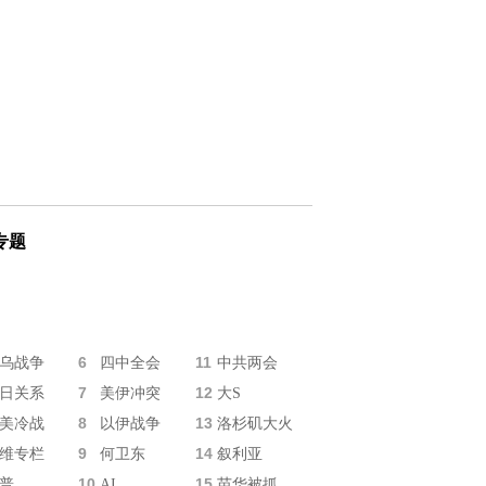
专题
6
11
乌战争
四中全会
中共两会
7
12
日关系
美伊冲突
大S
8
13
美冷战
以伊战争
洛杉矶大火
9
14
维专栏
何卫东
叙利亚
10
15
普
AI
苗华被抓