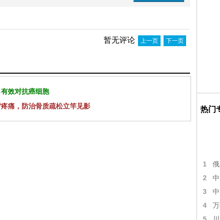
暂无评论
上一页
下一页
 有效对抗癌细胞
背疼痛，防治骨质疏松立竿见影
热门
1
俄
2
中
3
中
4
万
5
川