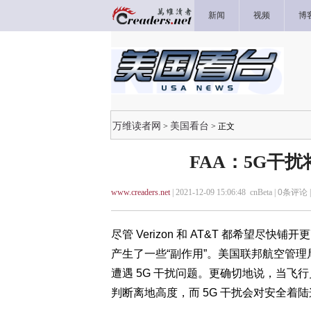
新闻
视频
博
万维读者网
美国看台
>
> 正文
FAA：5G干
www.creaders.net
| 2021-12-09 15:06:48 cnBeta |
0
条评论 
尽管 Verizon 和 AT&T 都希望尽快
产生了一些“副作用”。美国联邦航空管理局
遭遇 5G 干扰问题。更确切地说，当
判断离地高度，而 5G 干扰会对安全着