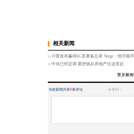
相关新闻
川普发布赢得6G竞赛备忘录 Verge：他可能
中央已经定调 要把钱从房地产往这里赶
当前新闻共有
0
条评论
分享到：