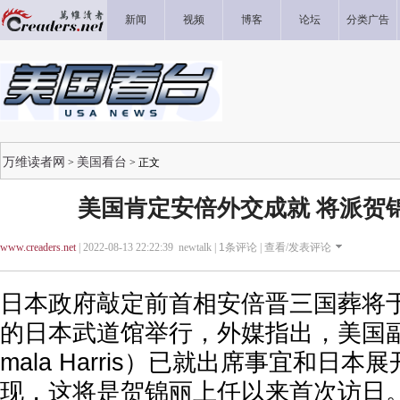
新闻
视频
博客
论坛
分类广告
万维读者网
美国看台
>
> 正文
美国肯定安倍外交成就 将派贺
www.creaders.net
| 2022-08-13 22:22:39 newtalk |
1
条评论 |
查看/发表评论
日本政府敲定前首相安倍晋三国葬将于 9
的日本武道馆举行，外媒指出，美国副
mala Harris）已就出席事宜和日
现，这将是贺锦丽上任以来首次访日