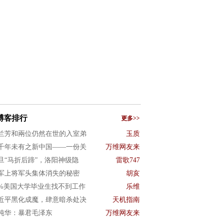
博客排行
更多>>
兰芳和兩位仍然在世的入室弟
玉质
千年未有之新中国——一份关
万维网友来
旦“马折后蹄”，洛阳神级隐
雷歌747
军上将军头集体消失的秘密
胡亥
0%美国大学毕业生找不到工作
乐维
近平黑化成魔，肆意暗杀处决
天机指南
纯华：暴君毛泽东
万维网友来