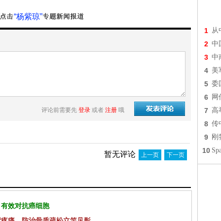
“杨紫琼”
1
从
2
中
3
中
4
美
5
委
6
网
评论前需要先
登录
或者
注册
哦
7
高
8
传
9
刚
10
S
暂无评论
上一页
下一页
 有效对抗癌细胞
背疼痛，防治骨质疏松立竿见影