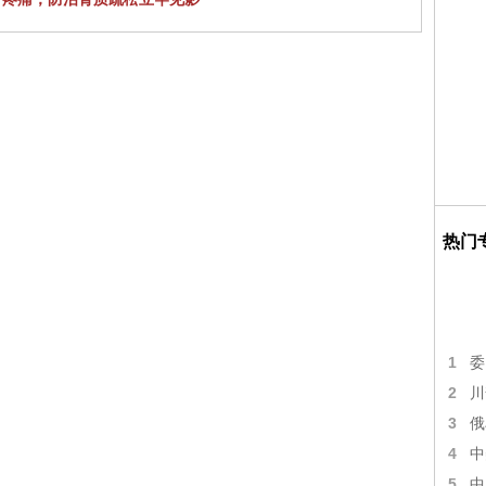
热门
1
委
2
川
3
俄
4
中
5
中