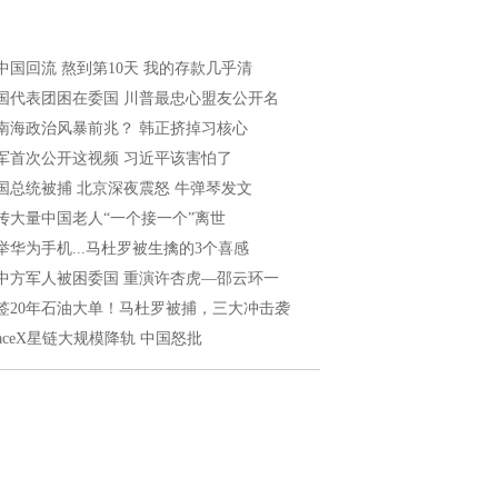
中国回流 熬到第10天 我的存款几乎清
国代表团困在委国 川普最忠心盟友公开名
南海政治风暴前兆？ 韩正挤掉习核心
军首次公开这视频 习近平该害怕了
国总统被捕 北京深夜震怒 牛弹琴发文
传大量中国老人“一个接一个”离世
举华为手机...马杜罗被生擒的3个喜感
中方军人被困委国 重演许杏虎—邵云环一
签20年石油大单！马杜罗被捕，三大冲击袭
paceX星链大规模降轨 中国怒批