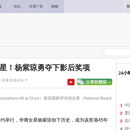
客
论坛
分类广告
购物
简
女星！杨紫琼勇夺下影后奖项
24
|
查看/发表评论
ywhere All at Once）获得国家评论协会奖（National Board
1
中
2
委
纽约举行，华裔女星杨紫琼创下历史，成为该奖项45年
3
高
4
传