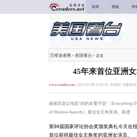
新闻
视频
博
万维读者网
美国看台
>
> 正文
45年来首位亚洲
www.creaders.net
| 2023-01-09 13:05:42 中央社 |
0
条评论 
杨紫琼是以电影“妈的多重宇宙”（Everything Ever
of Review Awards）最佳女主角奖项。路透
第94届国家评论协会奖颁奖典礼今天在
首位获得最佳女主角奖的亚洲女演员。