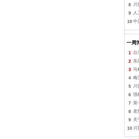
8
川
9
人
10
中
一周
1
台
2
东
3
马
4
梅
5
川
6
强
7
第
8
老
9
关
10
川