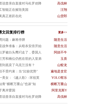
普说曾亲自直接对马杜罗劝降
高伐林
工智能正在摧毁美国
汪翔
美真正差距在此
山货郎
博文回复排行榜
更多>>
湾问题：麻将停牌
随意生活
亚战争准备：从暗杀安倍开始
随意生活
杜罗被白头鹰叼走了，委国人
阿妞不牛
兰芳和兩位仍然在世的入室弟
玉质
普到底卖了乌克兰没有？
山蛟龙
权不受约束：当“比较优势”
遍地是贪官
一美女：《越人歌》-宋祖英
YOLO宥乐
知青“横断万重山”也谈“知
横断万重山
于离岸爱国
阿里克斯Y
普说曾亲自直接对马杜罗劝降
高伐林