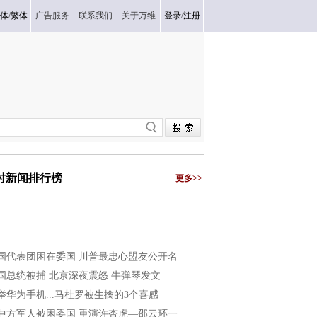
体
/
繁体
广告服务
联系我们
关于万维
登录
/
注册
小时新闻排行榜
更多>>
国代表团困在委国 川普最忠心盟友公开名
国总统被捕 北京深夜震怒 牛弹琴发文
举华为手机...马杜罗被生擒的3个喜感
中方军人被困委国 重演许杏虎—邵云环一