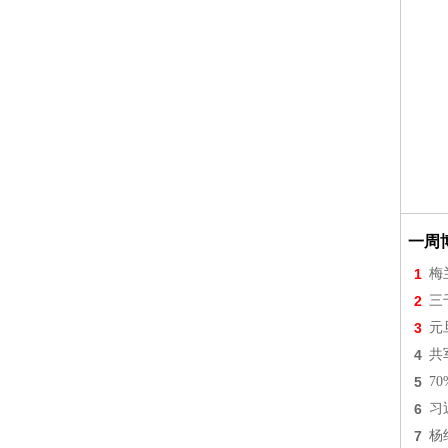
一周
1
梅
2
三
3
元
4
共
5
7
6
习
7
杨