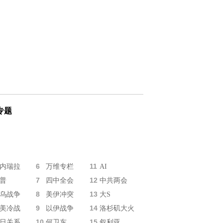
专题
6
11
内瑞拉
万维专栏
AI
7
12
普
四中全会
中共两会
8
13
乌战争
美伊冲突
大S
9
14
美冷战
以伊战争
洛杉矶大火
10
15
日关系
何卫东
叙利亚