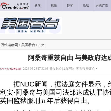
新闻
视频
博客
论坛
分类广告
万维读者网
美国看台
>
> 正文
阿桑奇重获自由 与美政府达
www.creaders.net
| 2024-06-24 17:39:03 美加财经 |
1
条评论 |
查看/发表评论
据NBC新闻，据法庭文件显示，
利安·阿桑奇与美国司法部达成认罪协
英国监狱服刑五年后获得自由。