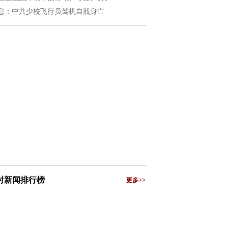
息：中共少校飞行员驾机自戕身亡
小时新闻排行榜
更多>>