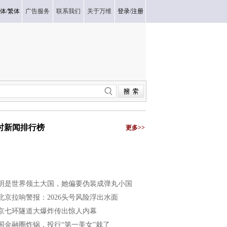
体
/
繁体
广告服务
联系我们
关于万维
登录
/
注册
小时新闻排行榜
更多>>
明是世界领土大国，她偏要伪装成弹丸小国
北京拉响警报：2026头号风险浮出水面
京七环隧道大爆炸传出惊人内幕
国金融圈炸锅，投行“第一美女”栽了