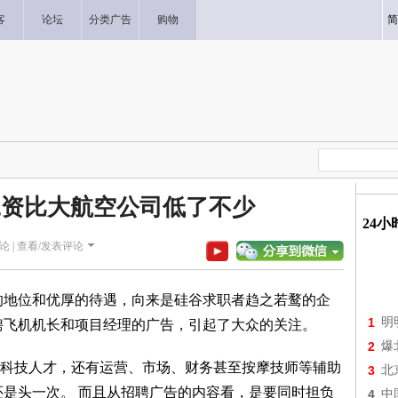
客
论坛
分类广告
购物
简
工资比大航空公司低了不少
24
论 |
查看/发表评论
先的地位和优厚的待遇，向来是硅谷求职者趋之若鹜的企
1
明
聘飞机机长和项目经理的广告，引起了大众的关注。
2
爆
科技人才，还有运营、市场、财务甚至按摩技师等辅助
3
北
还是头一次。 而且从招聘广告的内容看，是要同时担负
4
中