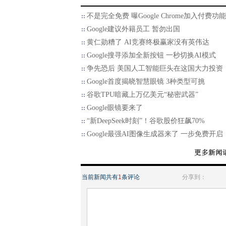
不是完全免费 曝Google Chrome加入付费功能
Google建议外籍员工 暂勿出国
黄仁勋糟了 AI竞赛终极赢家没有英伟达
Google搜寻添加全新按钮 一秒切换AI模式
争先恐后 美国人工智能巨头在这国大力投资
Google首度揭晓智慧眼镜 3种类型可挑
谷歌TPU暗藏上万亿美元“秘密武器”
Google眼镜要来了
“新DeepSeek时刻”！谷歌股价狂飙70%
Google最强AI图像生成器来了 一步免费开启
当前新闻共有
1
条评论
分享到：