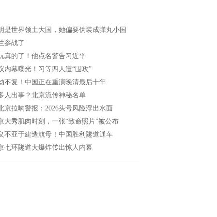
明是世界领土大国，她偏要伪装成弹丸小国
兰参战了
玩真的了！他点名警告习近平
议内幕曝光！习等四人遭“围攻”
劫不复！中国正在重演晚清最后十年
多人出事？北京流传神秘名单
北京拉响警报：2026头号风险浮出水面
京大秀肌肉时刻，一张“致命照片”被公布
义不亚于建造航母！中国胜利隧道通车
京七环隧道大爆炸传出惊人内幕