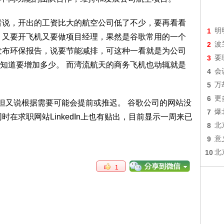
者说，开出的工资比大的航空公司低了不少，要再看看
1
明
，又要开飞机又要做项目经理，果然是谷歌常用的一个
2
波
发布环保报告，说要节能减排，可这种一看就是为公司
3
要
知道要增加多少。 而湾流航天的商务飞机也动辄就是
4
会
5
万
6
更
，但又说根据需要可能会提前或推迟。 谷歌公司的网站没
7
爆
在求职网站LinkedIn上也有贴出，目前显示一周来已
8
北
9
意
10
北
1