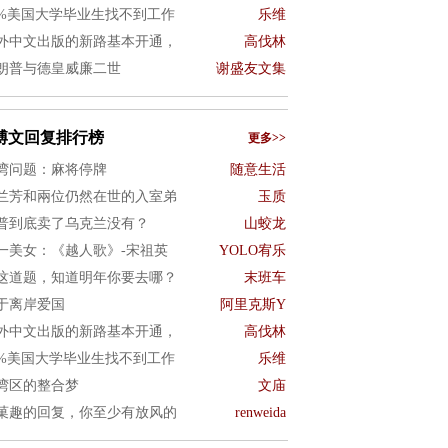
0%美国大学毕业生找不到工作
乐维
外中文出版的新路基本开通，
高伐林
朗普与德皇威廉二世
谢盛友文集
博文回复排行榜
更多>>
湾问题：麻将停牌
随意生活
兰芳和兩位仍然在世的入室弟
玉质
普到底卖了乌克兰没有？
山蛟龙
一美女：《越人歌》-宋祖英
YOLO宥乐
这道题，知道明年你要去哪？
末班车
于离岸爱国
阿里克斯Y
外中文出版的新路基本开通，
高伐林
0%美国大学毕业生找不到工作
乐维
湾区的整合梦
文庙
菓趣的回复，你至少有放风的
renweida