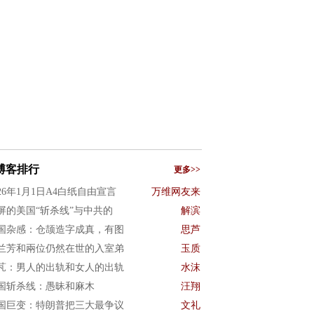
博客排行
更多>>
026年1月1日A4白纸自由宣言
万维网友来
屏的美国“斩杀线”与中共的
解滨
国杂感：仓颉造字成真，有图
思芦
兰芳和兩位仍然在世的入室弟
玉质
芃：男人的出轨和女人的出轨
水沫
国斩杀线：愚昧和麻木
汪翔
国巨变：特朗普把三大最争议
文礼