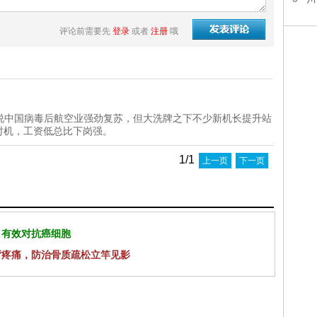
评论前需要先
登录
或者
注册
哦
说中国病毒后航空业强劲复苏，但大洗牌之下不少新机长提升站
好时机，工资低总比下岗强。
1/1
上一页
下一页
 有效对抗癌细胞
背疼痛，防治骨质疏松立竿见影