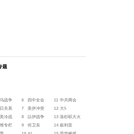
专题
6
11
乌战争
四中全会
中共两会
7
12
日关系
美伊冲突
大S
8
13
美冷战
以伊战争
洛杉矶大火
9
14
维专栏
何卫东
叙利亚
10
15
普
AI
苗华被抓