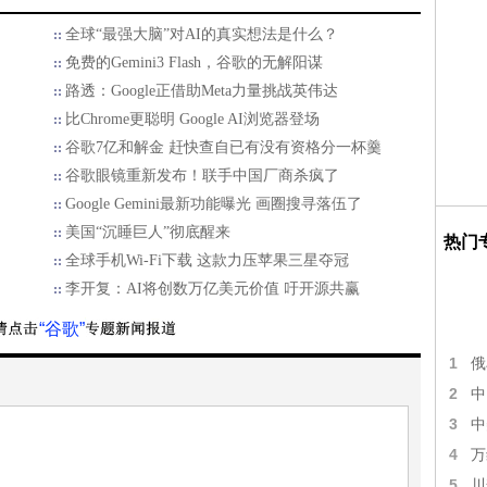
全球“最强大脑”对AI的真实想法是什么？
免费的Gemini3 Flash，谷歌的无解阳谋
路透：Google正借助Meta力量挑战英伟达
比Chrome更聪明 Google AI浏览器登场
谷歌7亿和解金 赶快查自已有没有资格分一杯羹
谷歌眼镜重新发布！联手中国厂商杀疯了
Google Gemini最新功能曝光 画圈搜寻落伍了
美国“沉睡巨人”彻底醒来
热门
全球手机Wi-Fi下载 这款力压苹果三星夺冠
李开复：AI将创数万亿美元价值 吁开源共赢
“谷歌”
1
俄
2
中
3
中
4
万
5
川