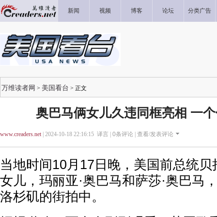
新闻
视频
博客
论坛
分类广告
万维读者网
美国看台
>
> 正文
奥巴马俩女儿久违同框亮相 一
www.creaders.net
| 2024-10-18 22:16:15 译言 |
0
条评论 |
查看/发表评论
当地时间10月17日晚，美国前总统贝
女儿，玛丽亚·奥巴马和萨莎·奥巴马
洛杉矶的街拍中。