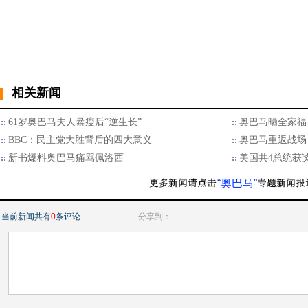
相关新闻
61岁奥巴马夫人暴瘦后“逆生长”
奥巴马晒全家福
BBC：民主党大胜背后的四大意义
奥巴马重返战场
新书爆料奥巴马痛骂佩洛西
美国共4总统获
“奥巴马”
当前新闻共有
0
条评论
分享到：