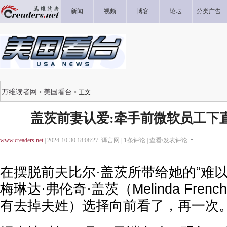
新闻
视频
博客
论坛
分类广告
万维读者网
美国看台
>
> 正文
盖茨前妻认爱:牵手前微软员工下
www.creaders.net
| 2024-10-30 18:08:27 译言网 |
1
条评论 |
查看/发表评论
在摆脱前夫比尔·盖茨所带给她的“难
梅琳达·弗伦奇·盖茨（Melinda Frenc
有去掉夫姓）选择向前看了，再一次