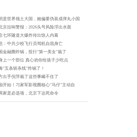
明是世界领土大国，她偏要伪装成弹丸小国
北京拉响警报：2026头号风险浮出水面
京七环隧道大爆炸传出惊人内幕
息：中共少校飞行员驾机自戕身亡
国金融圈炸锅，投行“第一美女”栽了
身上一个部位 真心劝你给孩子少吃点
海“五条斩杀线”炸锅了！
方出手倪萍栽了这些事瞒不住了
崩开始！习家军影视圈核心“马仔”主动自
两家是必选项，北京下达死命令