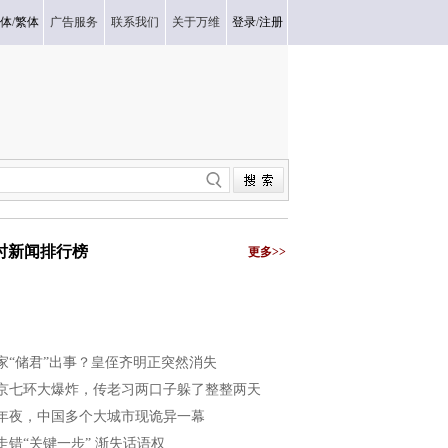
体
/
繁体
广告服务
联系我们
关于万维
登录
/
注册
小时新闻排行榜
更多>>
家“储君”出事？皇侄齐明正突然消失
京七环大爆炸，传老习两口子躲了整整两天
年夜，中国多个大城市现诡异一幕
走错“关键一步” 渐失话语权