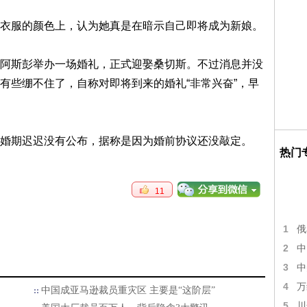
衣服的颜色上，认为她真是在暗示自己即将成为新娘。
阿斯彭举办一场婚礼，正式迎娶桑切斯。不过消息并没
有些绷不住了，自称对即将到来的婚礼“非常兴奋”，早
婚期迟迟没有公布，据称是因为婚前协议还没敲定。
热门
11
1
俄
2
中
3
中
4
万
中国成亚马逊裁员重灾区 主要是“这阶层”
5
川