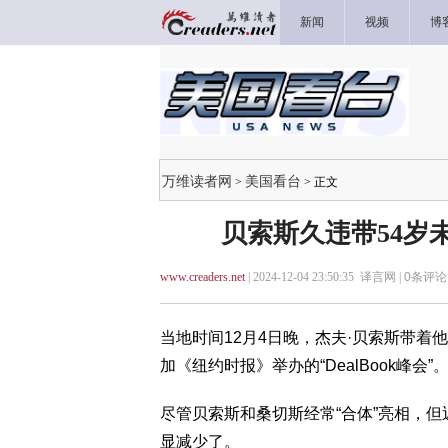
新闻
视频
博
万维读者网
美国看台
>
> 正文
贝索斯久违带54岁
www.creaders.net
| 2024-12-04 23:50:35 译言网 |
0
条评论 
当地时间12月4日晚，杰夫·贝索斯带着
加《纽约时报》举办的“DealBook峰会”
尽管贝索斯和桑切斯经常“合体”亮相，但
显减少了。