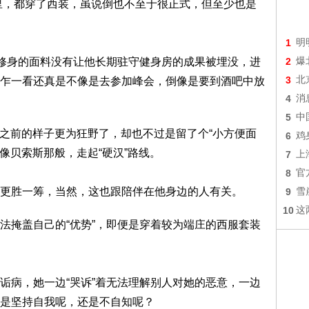
哈里，都穿了西装，虽说倒也不至于很正式，但至少也是
1
明
修身的面料没有让他长期驻守健身房的成果被埋没，进
2
爆
3
北
乍一看还真是不像是去参加峰会，倒像是要到酒吧中放
4
消
5
中
起之前的样子更为狂野了，却也不过是留了个“小方便面
6
鸡
像贝索斯那般，走起“硬汉”路线。
7
上
8
官
更胜一筹，当然，这也跟陪伴在他身边的人有关。
9
雪
10
这
法掩盖自己的“优势”，即便是穿着较为端庄的西服套装
诟病，她一边“哭诉”着无法理解别人对她的恶意，一边
是坚持自我呢，还是不自知呢？