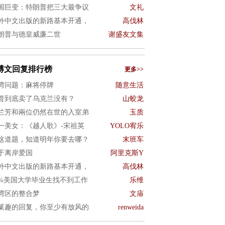
国巨变：特朗普把三大最争议
文礼
外中文出版的新路基本开通，
高伐林
朗普与德皇威廉二世
谢盛友文集
博文回复排行榜
更多>>
湾问题：麻将停牌
随意生活
普到底卖了乌克兰没有？
山蛟龙
兰芳和兩位仍然在世的入室弟
玉质
一美女：《越人歌》-宋祖英
YOLO宥乐
这道题，知道明年你要去哪？
末班车
于离岸爱国
阿里克斯Y
外中文出版的新路基本开通，
高伐林
0%美国大学毕业生找不到工作
乐维
湾区的整合梦
文庙
菓趣的回复，你至少有放风的
renweida