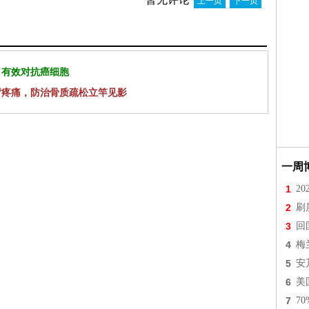
上一页
下一页
 有效对抗癌细胞
背疼痛，防治骨质疏松立竿见影
一周
1
2
2
刷
3
回
4
梅
5
安
6
美
7
7