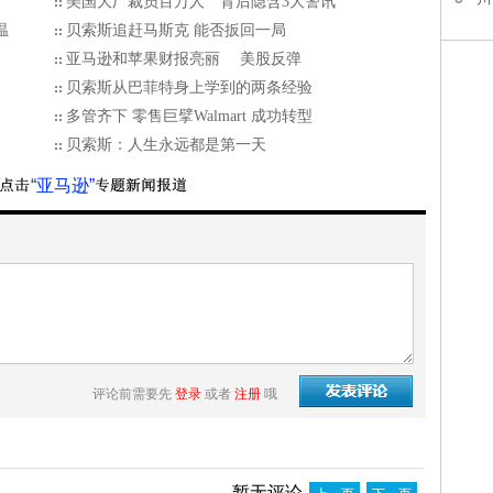
美国大厂裁员百万人 背后隐含3大警讯
温
贝索斯追赶马斯克 能否扳回一局
亚马逊和苹果财报亮丽 美股反弹
贝索斯从巴菲特身上学到的两条经验
多管齐下 零售巨擘Walmart 成功转型
贝索斯：人生永远都是第一天
“亚马逊”
评论前需要先
登录
或者
注册
哦
暂无评论