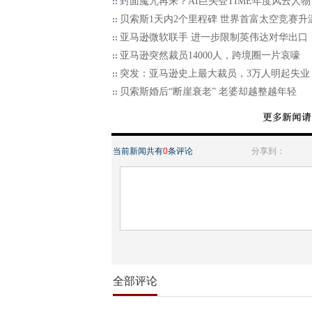
封面魔咒再来？AI巨头登TIME年度风云人物
贝索斯1天内2个里程碑 世界首富太空竞赛升
亚马逊微软联手 进一步限制英伟达对华出口
亚马逊突然裁员14000人，跨境圈一片哀嚎
突发：亚马逊史上最大裁员，3万人明起失业
贝索斯婚后“断崖衰老” 老婆却越整越年轻
当前新闻共有
0
条评论
分享到：
全部评论