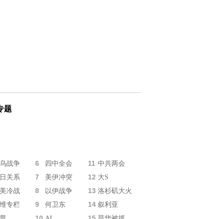
专题
6
11
乌战争
四中全会
中共两会
7
12
日关系
美伊冲突
大S
8
13
美冷战
以伊战争
洛杉矶大火
9
14
维专栏
何卫东
叙利亚
10
15
普
AI
苗华被抓