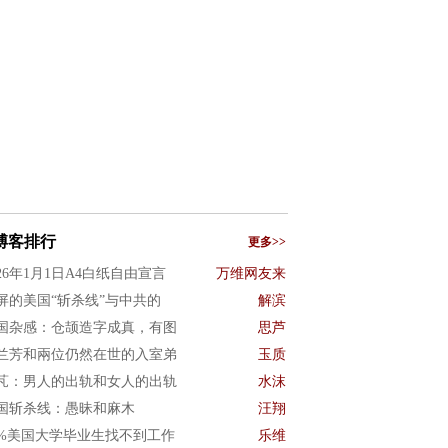
博客排行
更多>>
026年1月1日A4白纸自由宣言
万维网友来
屏的美国“斩杀线”与中共的
解滨
国杂感：仓颉造字成真，有图
思芦
兰芳和兩位仍然在世的入室弟
玉质
芃：男人的出轨和女人的出轨
水沫
国斩杀线：愚昧和麻木
汪翔
0%美国大学毕业生找不到工作
乐维