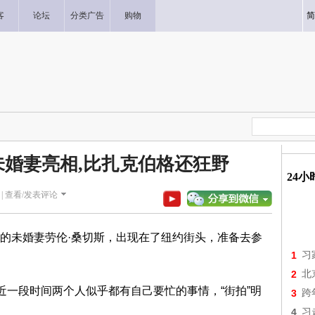
客
论坛
分类广告
购物
简
未婚妻亮相,比扎克伯格还狂野
24
|
查看/发表评论
他的未婚妻劳伦·桑切斯，出现在了纽约街头，准备去参
1
习
。
2
北
近一段时间两个人似乎都有自己要忙的事情，“街拍”明
3
跨
4
习