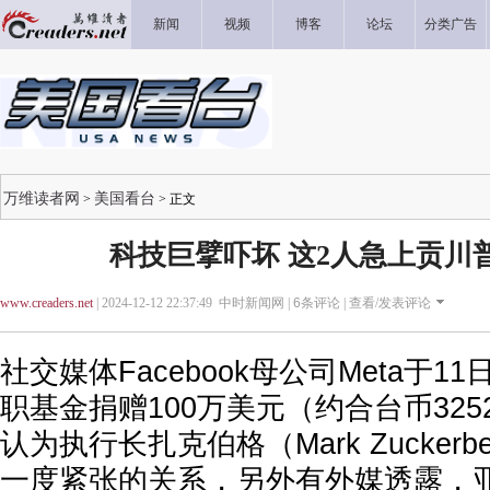
新闻
视频
博客
论坛
分类广告
万维读者网
美国看台
>
> 正文
科技巨擘吓坏 这2人急上贡川普
www.creaders.net
| 2024-12-12 22:37:49 中时新闻网 |
6
条评论 |
查看/发表评论
社交媒体Facebook母公司Meta于
职基金捐赠100万美元（约合台币325
认为执行长扎克伯格（Mark Zucker
一度紧张的关系，另外有外媒透露，