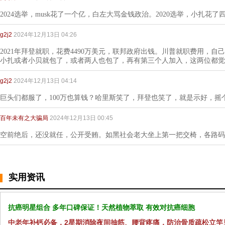
2024选举，musk花了一个亿，白左大骂金钱政治。2020选举，小扎花
g2j2
2024年12月13日 04:26
2021年拜登就职，花费4490万美元，联邦政府出钱。川普就职费用，自
小扎或者小贝就包了，或者两人也包了，再有第三个人加入，这两位都觉
g2j2
2024年12月13日 04:14
巨头们都服了，100万也算钱？哈里斯笑了，拜登也笑了，就是示好，摇
百年未有之大骗局
2024年12月13日 00:45
空前绝后，还没就任，公开受贿。如黑社会老大坐上第一把交椅，各路码
实用资讯
抗癌明星组合 多年口碑保证！天然植物萃取 有效对抗癌细胞
中老年补钙必备，2星期消除夜间抽筋、腰背疼痛，防治骨质疏松立竿