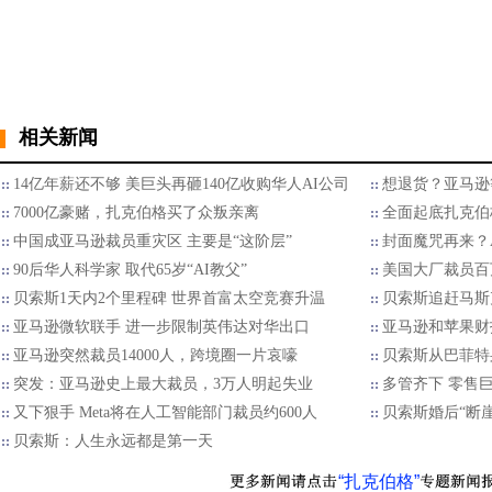
相关新闻
14亿年薪还不够 美巨头再砸140亿收购华人AI公司
想退货？亚马逊
7000亿豪赌，扎克伯格买了众叛亲离
全面起底扎克伯
中国成亚马逊裁员重灾区 主要是“这阶层”
封面魔咒再来？A
90后华人科学家 取代65岁“AI教父”
美国大厂裁员百
贝索斯1天内2个里程碑 世界首富太空竞赛升温
贝索斯追赶马斯
亚马逊微软联手 进一步限制英伟达对华出口
亚马逊和苹果财
亚马逊突然裁员14000人，跨境圈一片哀嚎
贝索斯从巴菲特
突发：亚马逊史上最大裁员，3万人明起失业
多管齐下 零售巨擘
又下狠手 Meta将在人工智能部门裁员约600人
贝索斯婚后“断
贝索斯：人生永远都是第一天
“扎克伯格”