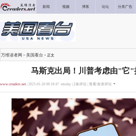
新闻
视频
博客
论坛
分类广告
万维读者网
美国看台
>
> 正文
马斯克出局！川普考虑由"它"接手
www.creaders.net
| 2025-01-26 00:18:47 ettoday |
2
条评论 |
查看/发表评论