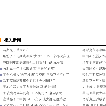
相关新闻
马斯克，重大宣布
马斯克宣布今年
尴尬了：马斯克画的“大饼” 2025一个都没实现
中国AI机器人“
中国明年起实施白银出口管制 马斯克示警
清华学霸苦熬10年
马斯克一句话点破媒体“皇帝的新衣”
美国经济可以3
宇树机器人“天花板级”后空翻 马斯克坐不住了
轻信马斯克神话
马斯克预测某车企必死！全网破防了
马斯克当年的坚
宇树机器人为王力宏伴舞 马斯克惊呼
史上首位 超级富
字节跳动全年利润500亿美元？ 偏差较大
星链卫星发生罕
这就签了？中美Tiktok交易 几大疑点很关键
马斯克上诉成功
字节跳动大力反腐 利润达500亿美元 接近Meta
事关TikTok 