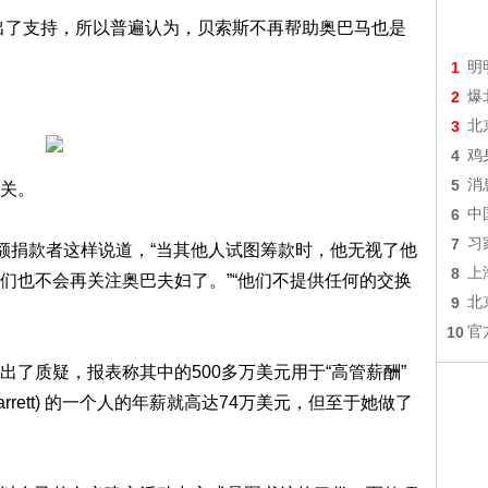
出了支持，所以普遍认为，贝索斯不再帮助奥巴马也是
1
明
2
爆
3
北
4
鸡
5
消
关。
6
中
7
习
大额捐款者这样说道，“当其他人试图筹款时，他无视了他
8
上
们也不会再关注奥巴夫妇了。”“他们不提供任何的交换
9
北
10
官
了质疑，报表称其中的500多万美元用于“高管薪酬”
 Jarrett) 的一个人的年薪就高达74万美元，但至于她做了