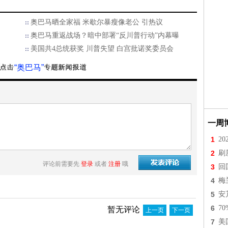
奥巴马晒全家福 米歇尔暴瘦像老公 引热议
奥巴马重返战场？暗中部署“反川普行动”内幕曝
美国共4总统获奖 川普失望 白宫批诺奖委员会
“奥巴马”
一周
1
2
2
刷
评论前需要先
登录
或者
注册
哦
3
回
4
梅
5
安
6
7
暂无评论
上一页
下一页
7
美