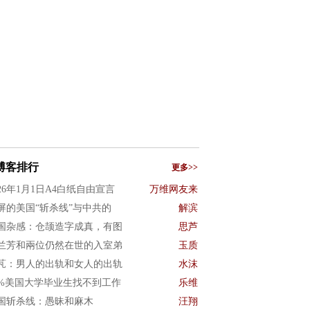
博客排行
更多>>
026年1月1日A4白纸自由宣言
万维网友来
屏的美国“斩杀线”与中共的
解滨
国杂感：仓颉造字成真，有图
思芦
兰芳和兩位仍然在世的入室弟
玉质
芃：男人的出轨和女人的出轨
水沫
0%美国大学毕业生找不到工作
乐维
国斩杀线：愚昧和麻木
汪翔