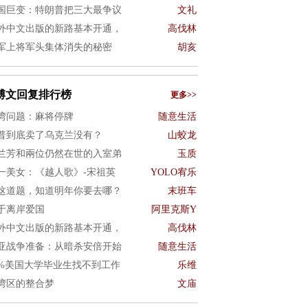
国巨变：特朗普把三大最争议
文礼
外中文出版的新路基本开通，
高伐林
军上将军头集体消失的秘密
胡亥
博文回复排行榜
更多>>
湾问题：麻将停牌
随意生活
普到底卖了乌克兰没有？
山蛟龙
兰芳和兩位仍然在世的入室弟
玉质
一美女：《越人歌》-宋祖英
YOLO宥乐
这道题，知道明年你要去哪？
末班车
于离岸爱国
阿里克斯Y
外中文出版的新路基本开通，
高伐林
亚战争准备：从暗杀安倍开始
随意生活
0%美国大学毕业生找不到工作
乐维
湾区的整合梦
文庙