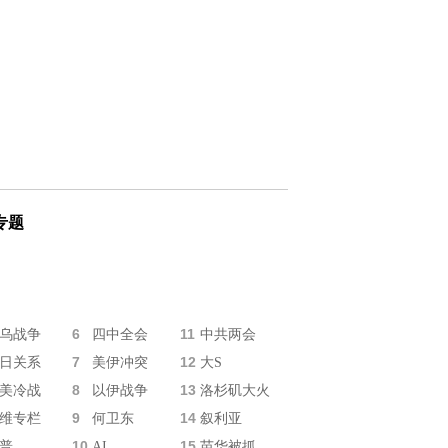
专题
6
11
乌战争
四中全会
中共两会
7
12
日关系
美伊冲突
大S
8
13
美冷战
以伊战争
洛杉矶大火
9
14
维专栏
何卫东
叙利亚
10
15
普
AI
苗华被抓