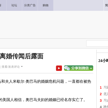
客
论坛
分类广告
购物
简
离婚传闻后露面
24
|
查看/发表评论
马和夫人米歇尔·奥巴马的婚姻危机问题，一直都在被热
1
习
2
北
多的美国人相信，奥巴马夫妇的婚姻已经名存实亡了。
3
习
4
跨