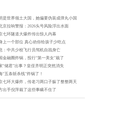
明是世界领土大国，她偏要伪装成弹丸小国
北京拉响警报：2026头号风险浮出水面
京七环隧道大爆炸传出惊人内幕
身上一个部位 真心劝你给孩子少吃点
息：中共少校飞行员驾机自戕身亡
国金融圈炸锅，投行“第一美女”栽了
家“储君”出事？皇侄齐明正突然消失
海“五条斩杀线”炸锅了！
京七环大爆炸，传老习两口子躲了整整两天
方出手倪萍栽了这些事瞒不住了