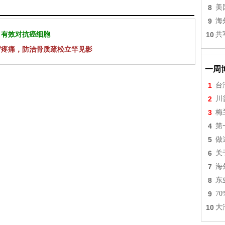
8
美
9
海
 有效对抗癌细胞
10
共
背疼痛，防治骨质疏松立竿见影
一周
1
台
2
川
3
梅
4
第
5
做
6
关
7
海
8
东
9
7
10
大