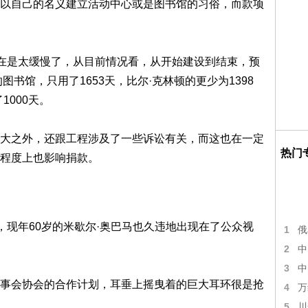
以自己的名义建立活动中心或是图书馆的习俗，而款项
实在是太缓慢了，从目前情况看，从开始建设到结束，预
图书馆，只用了1653天，比尔·克林顿的更少为1398
1000天。
大之外，还跟工程涉及了一些诉讼有关，而这也在一定
热门
程度上也影响捐款。
，现年60岁的米歇尔·奥巴马也久违地出现在了公众视
1
俄
2
中
3
中
事会协会的合作计划，耳垂上摇曳着的巨大耳环很是抢
4
万
5
川