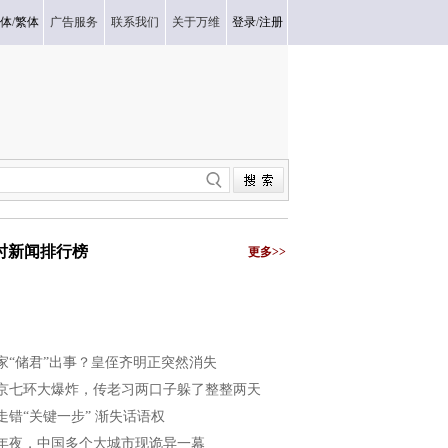
体
/
繁体
广告服务
联系我们
关于万维
登录
/
注册
小时新闻排行榜
更多>>
家“储君”出事？皇侄齐明正突然消失
京七环大爆炸，传老习两口子躲了整整两天
走错“关键一步” 渐失话语权
年夜，中国多个大城市现诡异一幕