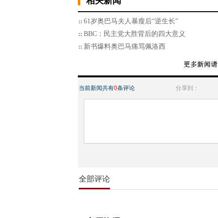
相关新闻
61岁奥巴马夫人暴瘦后“逆生长”
BBC：民主党大胜背后的四大意义
新书爆料奥巴马痛骂佩洛西
当前新闻共有
0
条评论
分享到：
全部评论