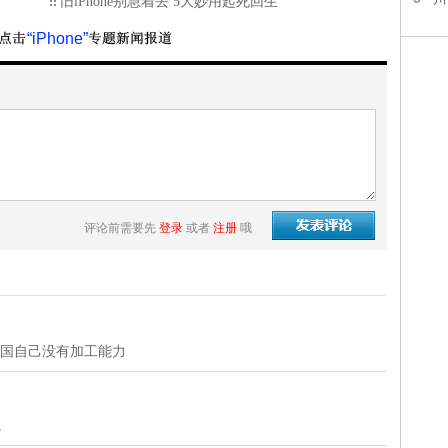
旧iPhone别急着丢 5大妙用起死回生
“iPhone”
评论前需要先
登录
或者
注册
哦
美国自己没有加工能力
。