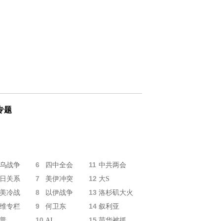
专题
6
11
乌战争
四中全会
中共两会
7
12
日关系
美伊冲突
大S
8
13
美冷战
以伊战争
洛杉矶大火
9
14
维专栏
何卫东
叙利亚
10
15
普
AI
苗华被抓