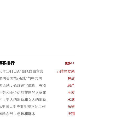
博客排行
更多>>
026年1月1日A4白纸自由宣言
万维网友来
屏的美国“斩杀线”与中共的
解滨
国杂感：仓颉造字成真，有图
思芦
兰芳和兩位仍然在世的入室弟
玉质
芃：男人的出轨和女人的出轨
水沫
0%美国大学毕业生找不到工作
乐维
国斩杀线：愚昧和麻木
汪翔