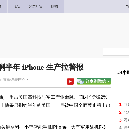
客
论坛
分类广告
购物
简
年 iPhone 生产拉警报
24
 |
查看/发表评论
制，重击美国高科技与军工产业命脉。 面对全球92%
1
习
土储备只剩约半年的美国，一旦被中国全面禁止稀土出
2
北
3
习
键材料，小至智能手机iPhone，大至军用战机F-3
4
跨