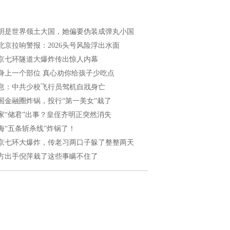
明是世界领土大国，她偏要伪装成弹丸小国
北京拉响警报：2026头号风险浮出水面
京七环隧道大爆炸传出惊人内幕
身上一个部位 真心劝你给孩子少吃点
息：中共少校飞行员驾机自戕身亡
国金融圈炸锅，投行“第一美女”栽了
家“储君”出事？皇侄齐明正突然消失
海“五条斩杀线”炸锅了！
京七环大爆炸，传老习两口子躲了整整两天
方出手倪萍栽了这些事瞒不住了