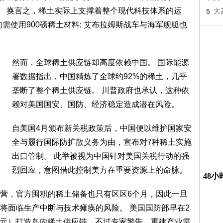
。 换言之，稀土实际上支撑着整个现代科技体系的运
5
大
约需使用900磅稀土材料; 艾布拉姆斯战车与海军舰艇也
然而，全球稀土供应链却高度依赖中国。 国际能源
署数据指出，中国精炼了全球约92%的稀土，几乎
垄断了整个稀土供应链。 川普政府也承认，这种依
赖对美国国安、国防、经济稳定造成潜在风险。
自美国4月颁布新关税政策后，中国便以维护国家安
全与履行国际防扩散义务为由，宣布对7种稀土实施
出口管制。 此举被视为中国针对美国关税行动的强
烈回应，意图借此控制美方在重要资源上的命脉。
48
营，官方囤积的稀土储备也只有区区6个月，因此一旦
将面临生产中断与技术瘫痪的风险。 美国国防部早在2
0亿元）打造岛内稀土供应链，不过专家警告，重建产业需