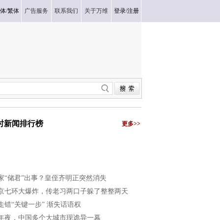
体
/
繁体
广告服务
联系我们
关于万维
登录
/
注册
小时新闻排行榜
更多>>
家“储君”出事？皇侄齐明正突然消失
京七环大爆炸，传老习两口子躲了整整两天
走错“关键一步” 渐失话语权
年夜，中国多个大城市现诡异一幕