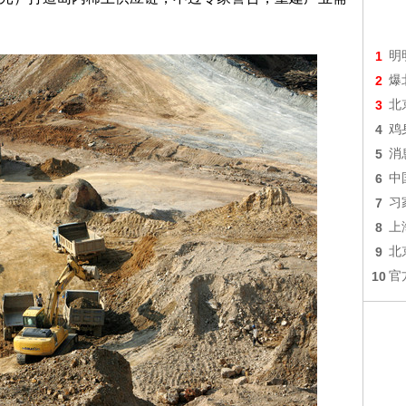
1
明
2
爆
3
北
4
鸡
5
消
6
中
7
习
8
上
9
北
10
官