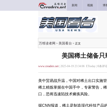
新闻
视频
博
万维读者网
美国看台
>
> 正文
美国稀土储备只剩半
www.creaders.net
| 2025-04-19 23:34:06 ETtoday |
6
条评论
美中贸易战升温，中国对稀土出口实施管
稀土精炼掌握在中国手中，专家警告，稀
口，恐将迅速陷技术瘫痪风险。
据CNN报道，稀土是制造现代科技产品的关