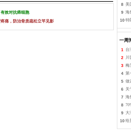
8
美
 有效对抗癌细胞
9
海
10
特
背疼痛，防治骨质疏松立竿见影
一周
1
台
2
川
3
梅
4
第
5
做
6
关
7
海
8
7
9
大
10
给