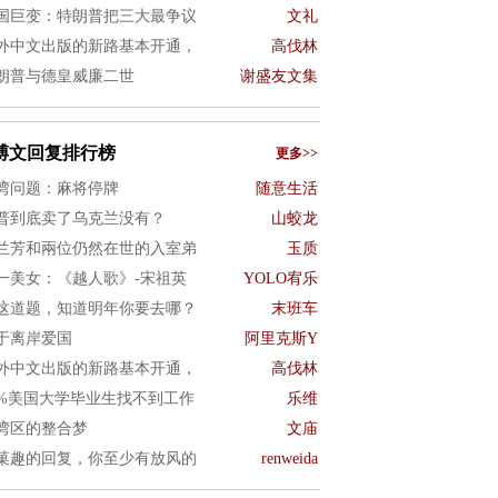
国巨变：特朗普把三大最争议
文礼
外中文出版的新路基本开通，
高伐林
朗普与德皇威廉二世
谢盛友文集
博文回复排行榜
更多>>
湾问题：麻将停牌
随意生活
普到底卖了乌克兰没有？
山蛟龙
兰芳和兩位仍然在世的入室弟
玉质
一美女：《越人歌》-宋祖英
YOLO宥乐
这道题，知道明年你要去哪？
末班车
于离岸爱国
阿里克斯Y
外中文出版的新路基本开通，
高伐林
0%美国大学毕业生找不到工作
乐维
湾区的整合梦
文庙
菓趣的回复，你至少有放风的
renweida