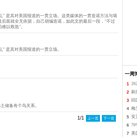
国不乱” 是其对美国报道的一贯立场。这类媒体的一贯造谣方法与墙
道后面就全无依据，自己胡编造谣，如此文的最后一段，“不过
难以救急”。
不乱” 是其对美国报道的一贯立场。
一周
1
2
2
刷
3
回
的稀土储备有个鸟关系。
4
梅
5
安
1/1
上一页
下一页
6
7
7
美