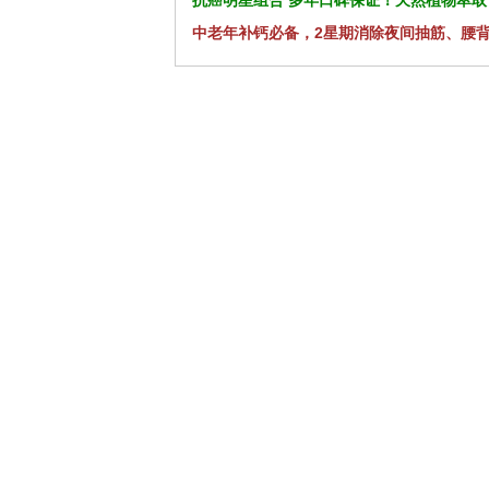
抗癌明星组合 多年口碑保证！天然植物萃取
中老年补钙必备，2星期消除夜间抽筋、腰