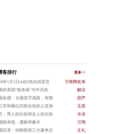
博客排行
更多>>
026年1月1日A4白纸自由宣言
万维网友来
屏的美国“斩杀线”与中共的
解滨
国杂感：仓颉造字成真，有图
思芦
兰芳和兩位仍然在世的入室弟
玉质
芃：男人的出轨和女人的出轨
水沫
国斩杀线：愚昧和麻木
汪翔
国巨变：特朗普把三大最争议
文礼