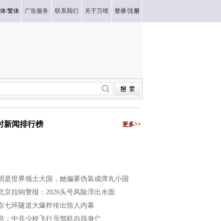
体
/
繁体
广告服务
联系我们
关于万维
登录
/
注册
小时新闻排行榜
更多>>
明是世界领土大国，她偏要伪装成弹丸小国
北京拉响警报：2026头号风险浮出水面
京七环隧道大爆炸传出惊人内幕
息：中共少校飞行员驾机自戕身亡