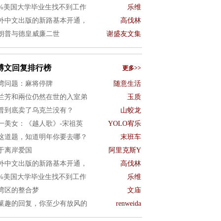
0%美国大学毕业生找不到工作
乐维
外中文出版的新路基本开通，
高伐林
朗普与德皇威廉二世
谢盛友文集
博文回复排行榜
更多>>
湾问题：麻将停牌
随意生活
兰芳和兩位仍然在世的入室弟
玉质
普到底卖了乌克兰没有？
山蛟龙
一美女：《越人歌》-宋祖英
YOLO宥乐
这道题，知道明年你要去哪？
末班车
于离岸爱国
阿里克斯Y
外中文出版的新路基本开通，
高伐林
0%美国大学毕业生找不到工作
乐维
湾区的整合梦
文庙
菓趣的回复，你至少有放风的
renweida