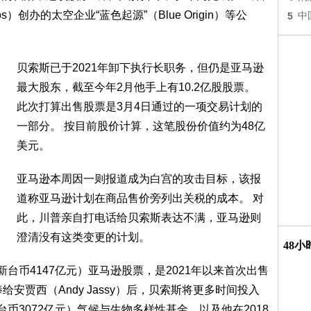
s）创办的太空企业“蓝色起源”（Blue Origin）等公
5
中
贝索斯已于2021年卸下执行长职务，但仍是亚马逊
最大股东，截至今年2月他手上有10.2亿股股票。
此次打算出售股票是3月4日通过的一项交易计划的
一部分。 按目前股价计算，这笔股份价值约为48亿
美元。
亚马逊本周因一则报道成为白宫的攻击目标，该报
道称亚马逊计划在商品售价旁列出关税的成本。 对
此，川普亲自打电话给贝索斯表达不满，亚马逊则
澄清没有这类变更的计划。
48
台币4147亿元）亚马逊股票，是2021年以来首次出售
安贾西（Andy Jassy）后，贝索斯将更多时间投入
币3072亿元）气候与生物多样性基金，以及他在2018