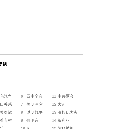
专题
6
11
乌战争
四中全会
中共两会
7
12
日关系
美伊冲突
大S
8
13
美冷战
以伊战争
洛杉矶大火
9
14
维专栏
何卫东
叙利亚
10
15
普
AI
苗华被抓