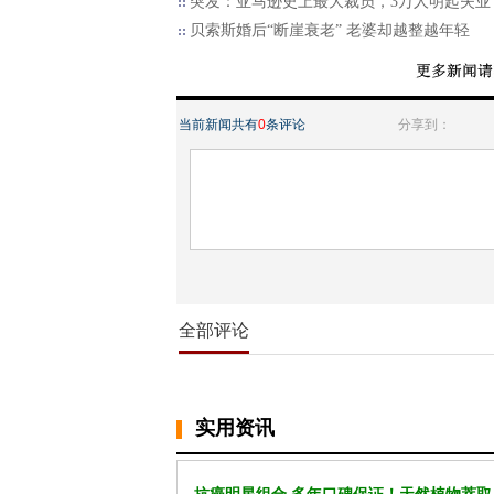
突发：亚马逊史上最大裁员，3万人明起失业
贝索斯婚后“断崖衰老” 老婆却越整越年轻
当前新闻共有
0
条评论
分享到：
全部评论
实用资讯