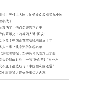
明是世界领土大国，她偏要伪装成弹丸小国
兰参战了
玩真的了！他点名警告习近平
议内幕曝光！习等四人遭“围攻”
劫不复！中国正在重演晚清最后十年
多人出事？北京流传神秘名单
北京拉响警报：2026头号风险浮出水面
京大秀肌肉时刻，一张“致命照片”被公布
义不亚于建造航母！中国胜利隧道通车
京七环隧道大爆炸传出惊人内幕