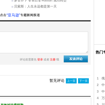
多管齐下 零售巨擘Walmart 成功转型
贝索斯：人生永远都是第一天
“亚马逊”
热门
评论前需要先
登录
或者
注册
哦
1
俄
暂无评论
上一页
下一页
2
中
3
中
4
万
5
川