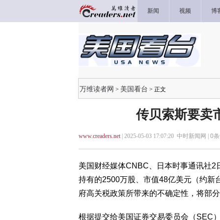
新闻
视频
博
万维读者网
美国看台
>
> 正文
传贝索斯要卖
www.creaders.net
| 2025-05-03 17:07:20 中时新闻网 |
0
条
美国财经媒体CNBC、日本时事通讯社
持有的2500万股、市值48亿美元（约新
府高关税政策所带来的不确定性，将部分
根据提交给美国证券交易委员会（SEC