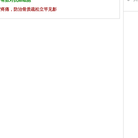
 有效对抗癌细胞
背疼痛，防治骨质疏松立竿见影