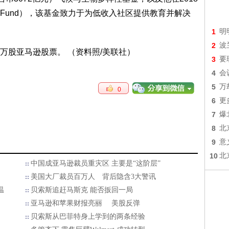
One Fund），该基金致力于为低收入社区提供教育并解决
1
明
2
波
3
要
4
会
5
万
0
6
更
7
爆
8
北
9
意
10
北
中国成亚马逊裁员重灾区 主要是“这阶层”
美国大厂裁员百万人 背后隐含3大警讯
温
贝索斯追赶马斯克 能否扳回一局
亚马逊和苹果财报亮丽 美股反弹
贝索斯从巴菲特身上学到的两条经验