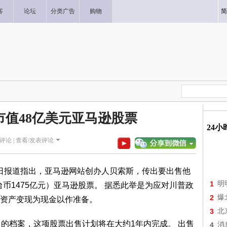
客
论坛
分类广告
购物
简
市值48亿美元亚马逊股票
24
评论 |
查看/发表评论
2日报道指出，亚马逊网站创办人贝索斯，传出要出售他
1
明
台币1475亿元）亚马逊股票。 据悉此举是为应对川普政
2
爆
资产变现为现金以作准备。
3
北
）的档案，这项股票出售计划将在大约1年内完成。 出售
4
消