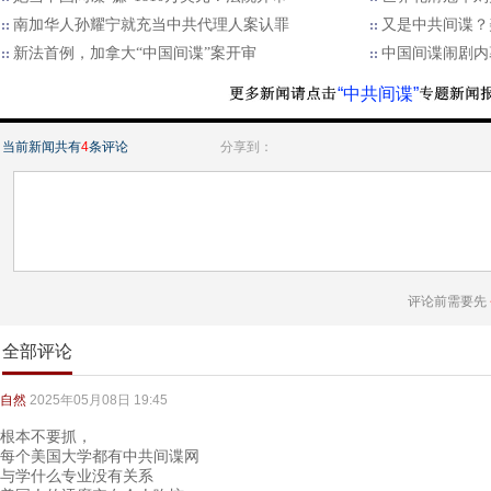
南加华人孙耀宁就充当中共代理人案认罪
又是中共间谍？
新法首例，加拿大“中国间谍”案开审
中国间谍闹剧内
“中共间谍”
当前新闻共有
4
条评论
分享到：
评论前需要先
全部评论
自然
2025年05月08日 19:45
根本不要抓，
每个美国大学都有中共间谍网
与学什么专业没有关系