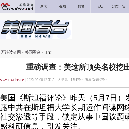
新闻
视频
博客
论坛
分类广告
万维读者网
美国看台
>
> 正文
重磅调查：美这所顶尖名校挖
www.creaders.net
| 2025-05-08 12:52:51 大纪元 |
4
条评论 |
查看/发表评论
美国《斯坦福评论》昨天（5月7日）
露中共在斯坦福大学长期运作间谍网
社交渗透等手段，锁定从事中国议题
感科研信息，引发关注。