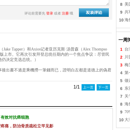
8
美
9
共
评论前需要先
登录
或者
注册
哦
10
海
一周
Tapper）和Axios记者亚历克斯·汤普森（Alex Thompso
1
台
一书即将出版上市。它再次引发拜登总统任期内的一个焦点争议：尽管民
2
川
他仍决定竞选总统。）
3
梅
事後出書不過是乘機撈一筆錢而已，證明白左都是道德上的偽君
4
第
5
做
1/1
上一页
下一页
6
东
7
关
8
海
9
7
 有效对抗癌细胞
10
大
背疼痛，防治骨质疏松立竿见影