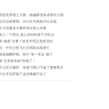
明是世界领土大国，她偏要伪装成弹丸小国
北京拉响警报：2026头号风险浮出水面
京七环隧道大爆炸传出惊人内幕
身上一个部位 真心劝你给孩子少吃点
家“储君”出事？皇侄齐明正突然消失
息：中共少校飞行员驾机自戕身亡
国金融圈炸锅，投行“第一美女”栽了
海“五条斩杀线”炸锅了！
京七环大爆炸，传老习两口子躲了整整两天
方出手倪萍栽了这些事瞒不住了