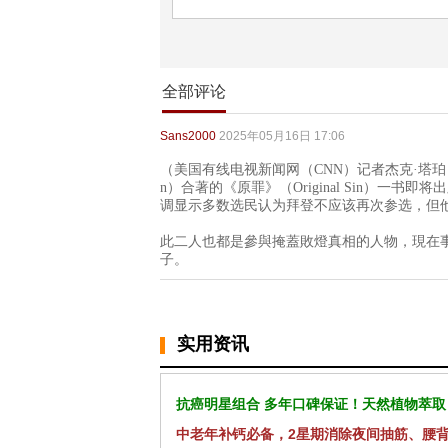
全部评论
Sans2000
2025年05月16日 17:06
（美国有线电视新闻网（CNN）记者杰克·塔珀（Jake 
n）合著的《原罪》（Original Sin）
调显示多数选民认为拜登不应该再次参选，但
此二人也都是參與掩蓋敗燈真相的人物，現在
子。
实用资讯
抗癌明星组合 多年口碑保证！天然植物萃取
中老年补钙必备，2星期消除夜间抽筋、腰