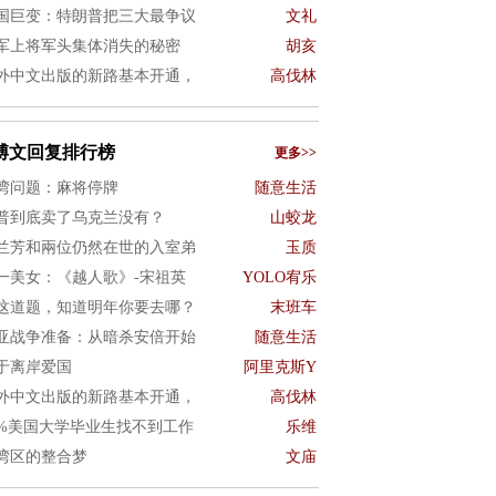
国巨变：特朗普把三大最争议
文礼
军上将军头集体消失的秘密
胡亥
外中文出版的新路基本开通，
高伐林
博文回复排行榜
更多>>
湾问题：麻将停牌
随意生活
普到底卖了乌克兰没有？
山蛟龙
兰芳和兩位仍然在世的入室弟
玉质
一美女：《越人歌》-宋祖英
YOLO宥乐
这道题，知道明年你要去哪？
末班车
亚战争准备：从暗杀安倍开始
随意生活
于离岸爱国
阿里克斯Y
外中文出版的新路基本开通，
高伐林
0%美国大学毕业生找不到工作
乐维
湾区的整合梦
文庙