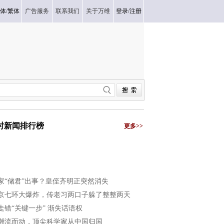
体
/
繁体
广告服务
联系我们
关于万维
登录
/
注册
小时新闻排行榜
更多>>
家“储君”出事？皇侄齐明正突然消失
京七环大爆炸，传老习两口子躲了整整两天
走错“关键一步” 渐失话语权
潮流而动，顶尖科学家从中国归国