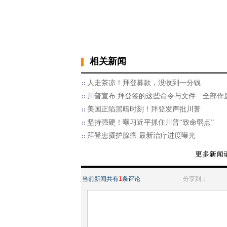
相关新闻
人走茶凉！拜登募款，没收到一分钱
川普宣布 拜登签的这些命令与文件 全部作
美国正陷黑暗时刻！拜登发声批川普
坚持强硬！曝习近平抓住川普“致命弱点”
拜登患摄护腺癌 最新治疗进度曝光
当前新闻共有
1
条评论
分享到：