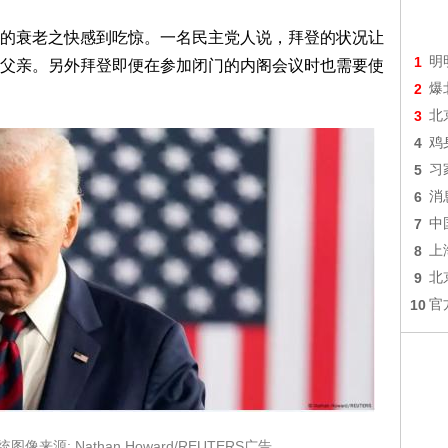
的衰老之快感到吃惊。一名民主党人说，拜登的状况让
1
明
父亲。另外拜登即便在参加闭门的内阁会议时也需要使
2
爆
3
北
4
鸡
5
习
6
消
7
中
8
上
9
北
10
官
来源: Nathan Howard/REUTERS广告