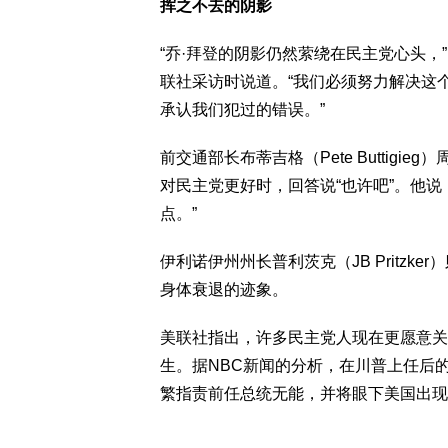
挥之不去的阴影
“乔·拜登的阴影仍然萦绕在民主党心头，”民主
联社采访时说道。“我们必须努力解决这
承认我们犯过的错误。”
前交通部长布蒂吉格（Pete Buttig
对民主党更好时，回答说“也许吧”。他
点。”
伊利诺伊州州长普利茨克（JB Pritz
身体衰退的迹象。
美联社指出，许多民主党人现在更愿意关
生。据NBC新闻的分析，在川普上任后
繁指责前任总统无能，并将眼下美国出现