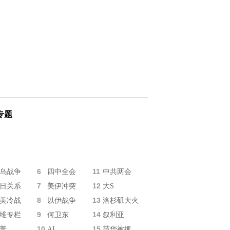
专题
6
11
乌战争
四中全会
中共两会
7
12
日关系
美伊冲突
大S
8
13
美冷战
以伊战争
洛杉矶大火
9
14
维专栏
何卫东
叙利亚
10
15
普
AI
苗华被抓