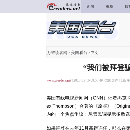
新闻
视频
博
万维读者网
美国看台
>
> 正文
“我们被拜登
www.creaders.net
| 2025-05-16 09:58:49 德国之声 |
1
条评
美国有线电视新闻网（CNN）记者杰克·塔珀（
ex Thompson）合著的《原罪》（Ori
内的一个焦点争议：尽管民调显示多数选
如果拜登在去年11月赢得连任，那么在