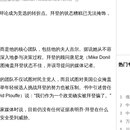
电视辩论成为竞选的转折点。拜登的状态糟糕已无法掩饰，
而是他的核心团队，包括他的夫人吉尔。据说她从不容
地参与决策过程。拜登的顾问唐尼龙（Mike Donil
热门
ti）也曾试图掩盖拜登状态不佳，并误导提问的媒体记者。
的团队不仅试图对民主党人，而且试图对美国公众掩盖
举年轻候选人挑战拜登的努力也被压制。书中引述曾任
d Plouffe）说：“我们作为一个政党确实被拜登骗了。”
1
俄
2
中
家媒体时说，目前仍没有任何证据表明乔·拜登在什么
3
中
安全受到威胁。
4
万
5
川