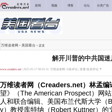
新闻
视频
博客
论坛
分类广告
万维读者网
美国看台
>
> 正文
解开川普的中共国迷
www.creaders.net
| 2025-05-17 09:45:14 万维读者网 |
0
条评论 |
查看/发表评论
万维读者网（Creaders.net）林孟
望》（The American Prospec
人和联合编辑、美国布兰代斯大学（Brandei
y）教授库特纳（Robert Kuttner