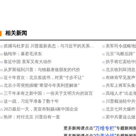
相关新闻
抓捕马杜罗后 川普最新表态：与习近平的关系…
美军司令战略地
杨纯华：暴君毛泽东
元旦“马断后蹄
靠近中国 美军又有大动作
拱手将它卖给中
从罗斯福到川普：与独裁者做朋友的代价
北京收到坏消息
近十年首次：北京发战书，对美“寸步不让”
布林肯罕见发声
北京小哥突然插嘴“希望今年美利坚解体”
共军上将军头集
三千年未有之新中国：一份关于文明方向的宣言
高端人才“出走
这一战，习近平准备了数十年
川普截油轮中共
2025最后一天，美宣布制裁4家中国企业
北京七环大爆炸
热评：对付北京 川普自有一套
若中共要这么做
“万维专栏”
“中美冷战”