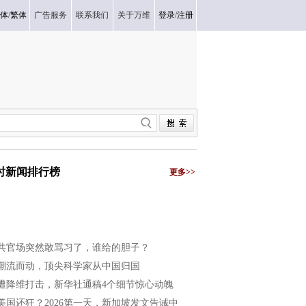
体
/
繁体
广告服务
联系我们
关于万维
登录
/
注册
小时新闻排行榜
更多>>
共官场突然敢骂习了，谁给的胆子？
潮流而动，顶尖科学家从中国归国
遭降维打击，新华社通稿4个细节惊心动魄
美国还狂？2026第一天，新加坡发文告诫中