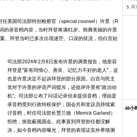
5
两
时任美国司法部特别检察官（special counsel）许景（R
拜登询问证词的录音档内容，当时拜登将满81岁。韩裔美籍的许景
案。拜登当时已多次出现迷茫、口误的状况，但白宫始
司法部2024年2月8日发布许景的调查报告，他形容
拜登是“富有同情心、善良、记忆力不好的老人”，这
也是许景决定不起诉拜登的部分原因。白宫与民主
党对于许景的评语严词驳斥，还批评许景有“政治动
机”。司法部公布了问话记录但未提供音档，理由是
录音档受到行政特权保护；国会共和党议员持续索
48
讨音档，时任司法部长贾兰德（Merrick Garland）
拒绝，挨批藐视国会。此事直到拜登卸任都没解
决，如今音档内容曝光，拜登的表现证实外界猜测