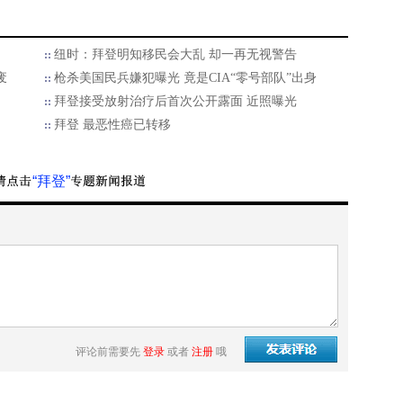
纽时：拜登明知移民会大乱 却一再无视警告
废
枪杀美国民兵嫌犯曝光 竟是CIA“零号部队”出身
拜登接受放射治疗后首次公开露面 近照曝光
拜登 最恶性癌已转移
“拜登”
评论前需要先
登录
或者
注册
哦