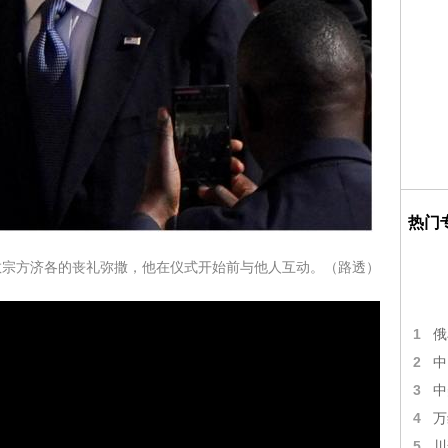
热门
教宗方济各的丧礼弥撒，他在仪式开始前与他人互动。（路透）
1
俄
2
中
3
中
4
万
5
川