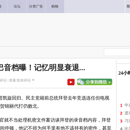
客
论坛
分类广告
购物
简
巴音档曝！记忆明显衰退...
24
评论 |
查看/发表评论
普凯旋回归。民主党籍前总统拜登去年竞选连任但电视
1
中
贺锦丽代打仍败北。
2
逆
别检察官就不当处理机密文件案访谈拜登的录音档内容，拜登
3
习
间停顿，他记不得为何手里有他不该持有的密件，甚至
4
比