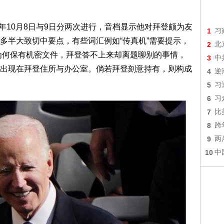
3年10月8日与9日分两次进行，音档显示他对拜登颇为友
1
习
多半大致切中要点，有些词汇例如“传真机”需要提示，
2
北
后为何保有机密文件，拜登答不上来却离题聊别的事情，
3
中
出现在拜登住所与办公室。倘若拜登刻意持有，则构成
4
逆
5
习
6
习
7
比
8
跨
9
两
10
中