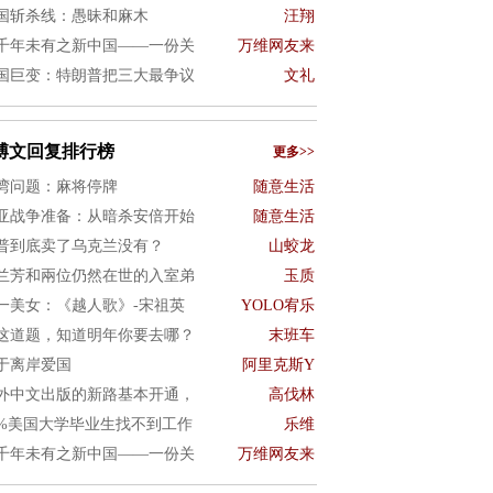
国斩杀线：愚昧和麻木
汪翔
千年未有之新中国——一份关
万维网友来
国巨变：特朗普把三大最争议
文礼
博文回复排行榜
更多>>
湾问题：麻将停牌
随意生活
亚战争准备：从暗杀安倍开始
随意生活
普到底卖了乌克兰没有？
山蛟龙
兰芳和兩位仍然在世的入室弟
玉质
一美女：《越人歌》-宋祖英
YOLO宥乐
这道题，知道明年你要去哪？
末班车
于离岸爱国
阿里克斯Y
外中文出版的新路基本开通，
高伐林
0%美国大学毕业生找不到工作
乐维
千年未有之新中国——一份关
万维网友来