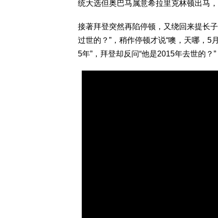
统大选但奥巴马属意希拉里克林顿出马，
接著拜登突然再陷停顿，又绕回来提长子波伊
过世的？”，稍作停顿才说“噢，天哪，5月30
5年”，拜登却反问“他是2015年去世的？”