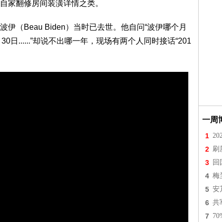
自家翻修房间装潢详情之类。
（Beau Biden）当时已去世。他自问“波伊哪个月
日......”却说不出哪一年，现场有两个人同时接话“201
一周
1
2
2
刷
3
回
4
梅
5
安
6
共
7
7