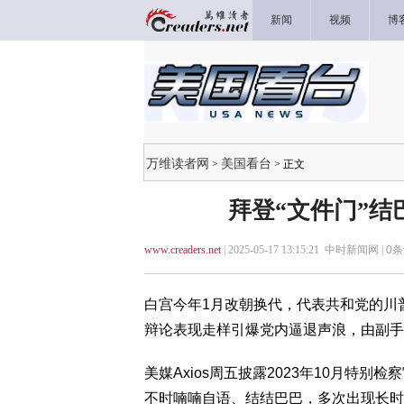
新闻
视频
博
万维读者网
美国看台
>
> 正文
拜登“文件门”结
www.creaders.net
| 2025-05-17 13:15:21 中时新闻网 |
0
条
白宫今年1月改朝换代，代表共和党的川
辩论表现走样引爆党内逼退声浪，由副手
美媒Axios周五披露2023年10月特
不时喃喃自语、结结巴巴，多次出现长时