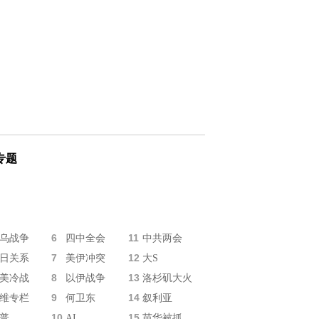
专题
6
11
乌战争
四中全会
中共两会
7
12
日关系
美伊冲突
大S
8
13
美冷战
以伊战争
洛杉矶大火
9
14
维专栏
何卫东
叙利亚
10
15
普
AI
苗华被抓