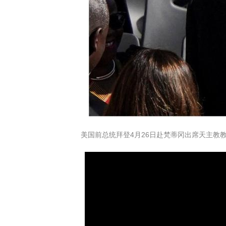
美国前总统拜登4月26日赴梵蒂冈出席天主教