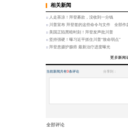
相关新闻
人走茶凉！拜登募款，没收到一分钱
川普宣布 拜登签的这些命令与文件 全部作
美国正陷黑暗时刻！拜登发声批川普
坚持强硬！曝习近平抓住川普“致命弱点”
拜登患摄护腺癌 最新治疗进度曝光
当前新闻共有
0
条评论
分享到：
全部评论