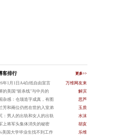
博客排行
更多>>
026年1月1日A4白纸自由宣言
万维网友来
屏的美国“斩杀线”与中共的
解滨
国杂感：仓颉造字成真，有图
思芦
兰芳和兩位仍然在世的入室弟
玉质
芃：男人的出轨和女人的出轨
水沫
军上将军头集体消失的秘密
胡亥
0%美国大学毕业生找不到工作
乐维