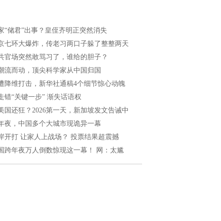
家“储君”出事？皇侄齐明正突然消失
京七环大爆炸，传老习两口子躲了整整两天
共官场突然敢骂习了，谁给的胆子？
潮流而动，顶尖科学家从中国归国
遭降维打击，新华社通稿4个细节惊心动魄
走错“关键一步” 渐失话语权
美国还狂？2026第一天，新加坡发文告诫中
年夜，中国多个大城市现诡异一幕
岸开打 让家人上战场？ 投票结果超震撼
国跨年夜万人倒数惊现这一幕！ 网：太尴