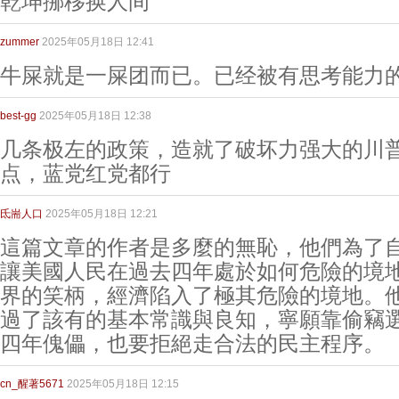
乾坤挪移换人间
zummer
2025年05月18日 12:41
牛屎就是一屎团而已。已经被有思考能力
best-gg
2025年05月18日 12:38
几条极左的政策，造就了破坏力强大的川
点，蓝党红党都行
氐耑人口
2025年05月18日 12:21
這篇文章的作者是多麼的無恥，他們為了
讓美國人民在過去四年處於如何危險的境
界的笑柄，經濟陷入了極其危險的境地。
過了該有的基本常識與良知，寧願靠偷竊
四年傀儡，也要拒絕走合法的民主程序。
cn_醒著5671
2025年05月18日 12:15