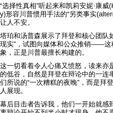
“选择性真相”听起来和凯莉安妮·康威(Kell
y)形容川普惯用手法的“另类事实(alternat
让人不安。
塔珀和汤普森展示了拜登和核心团队如
现实”，试图向媒体和公众推销——这
象，正是川普最擅长构建的。
这一切看着令人心痛又愤怒，读来亦
的低谷，自然是拜登在辩论中的一连
们所说的“一次糟糕的夜晚”，而是拜
人展现。
幕后目击者告诉我，他们一开始就感
离辩论开始不到半小时才现身。他不