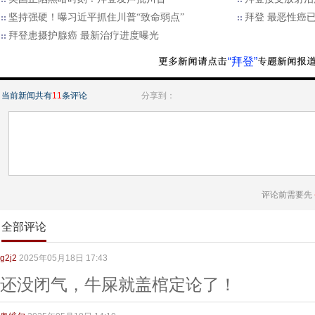
坚持强硬！曝习近平抓住川普“致命弱点”
拜登 最恶性癌
拜登患摄护腺癌 最新治疗进度曝光
“拜登”
当前新闻共有
11
条评论
分享到：
评论前需要先
全部评论
g2j2
2025年05月18日 17:43
还没闭气，牛屎就盖棺定论了！