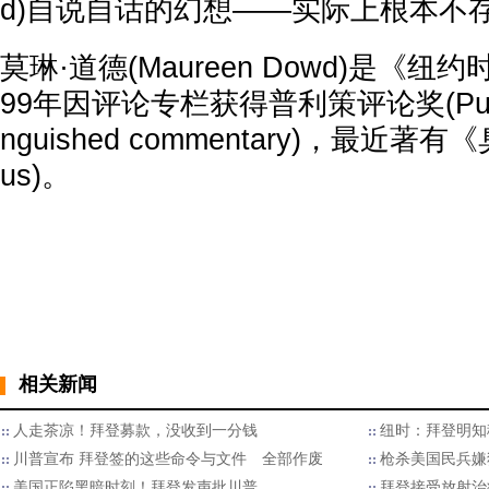
d)自说自话的幻想——实际上根本不
莫琳·道德(Maureen Dowd)是《
99年因评论专栏获得普利策评论奖(Pulitzer P
nguished commentary)，最近著有《
us)。
相关新闻
人走茶凉！拜登募款，没收到一分钱
纽时：拜登明知
川普宣布 拜登签的这些命令与文件 全部作废
枪杀美国民兵嫌犯
美国正陷黑暗时刻！拜登发声批川普
拜登接受放射治