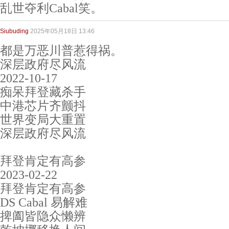
乱世夺利Cabal笑。
Siubuding
2025年05月18日 13:46
都是万恶川普惹得祸。
深层政府尽风流
2022-10-17
痴呆拜登藏杀手
中港芯片齐颤抖
世界变局大重置
深层政府尽风流
拜登肯定有高参
2023-02-22
拜登肯定有高参
DS Cabal 易解难
捭阖皆隐众懒辨