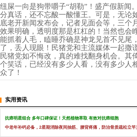
纽屎一向是狗带嚼子“胡勒”！盛产假新闻
分真话，还不忘酸一酸懂王。可是，无论
底老开新闻发布会，记者见面会等，三个
效果明确，透明度那是杠杠的！当然也会
能抓着人毛，瞌睡乔确是神龙见首不见尾
了，丢人现眼！民猪党和主流媒体一起撒
民猪党如不悔改，真的难找翻身机会。其
个笑话，已经没有多少人看，没有多少人
众了！
实用资讯
抗癌明星组合 多年口碑保证！天然植物萃取 有效对抗癌细胞
中老年补钙必备，2星期消除夜间抽筋、腰背疼痛，防治骨质疏松立竿