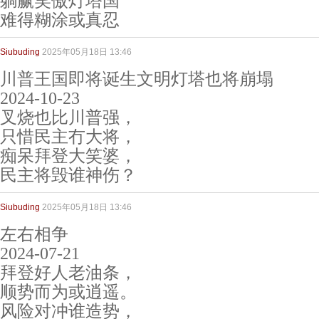
躺赢笑傲灯塔国
难得糊涂或真忍
Siubuding
2025年05月18日 13:46
川普王国即将诞生文明灯塔也将崩塌
2024-10-23
叉烧也比川普强，
只惜民主冇大将，
痴呆拜登大笑婆，
民主将毁谁神伤？
Siubuding
2025年05月18日 13:46
左右相争
2024-07-21
拜登好人老油条，
顺势而为或逍遥。
风险对冲谁造势，