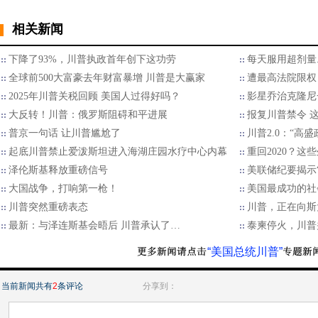
相关新闻
下降了93%，川普执政首年创下这功劳
每天服用超剂量.
全球前500大富豪去年财富暴增 川普是大赢家
遭最高法院限权
2025年川普关税回顾 美国人过得好吗？
影星乔治克隆尼
大反转！川普：俄罗斯阻碍和平进展
报复川普禁令 
普京一句话 让川普尴尬了
川普2.0：“高
起底川普禁止爱泼斯坦进入海湖庄园水疗中心内幕
重回2020？
泽伦斯基释放重磅信号
美联储纪要揭示“
大国战争，打响第一枪！
美国最成功的社
川普突然重磅表态
川普，正在向斯
最新：与泽连斯基会晤后 川普承认了…
泰柬停火，川普
“美国总统川普”
当前新闻共有
2
条评论
分享到：