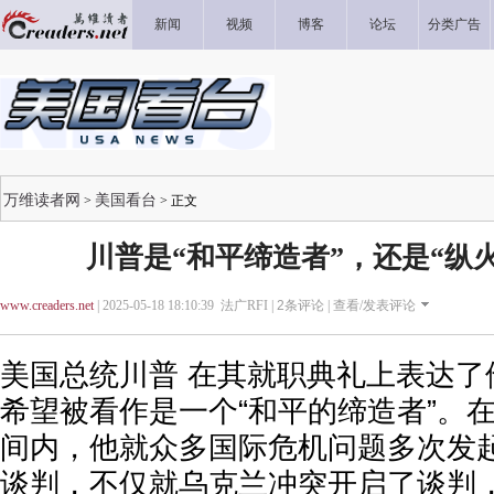
新闻
视频
博客
论坛
分类广告
万维读者网
美国看台
>
> 正文
川普是“和平缔造者”，还是“纵
www.creaders.net
| 2025-05-18 18:10:39 法广RFI |
2
条评论 |
查看/发表评论
美国总统川普 在其就职典礼上表达了
希望被看作是一个“和平的缔造者”。
间内，他就众多国际危机问题多次发
谈判，不仅就乌克兰冲突开启了谈判