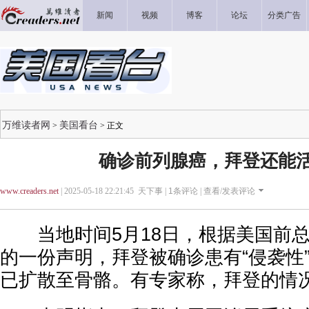
新闻
视频
博客
论坛
分类广告
万维读者网
美国看台
>
> 正文
确诊前列腺癌，拜登还能
www.creaders.net
| 2025-05-18 22:21:45 天下事 |
1
条评论 |
查看/发表评论
当地时间5月18日，根据美国前
的一份声明，拜登被确诊患有“侵袭性
已扩散至骨骼。有专家称，拜登的情