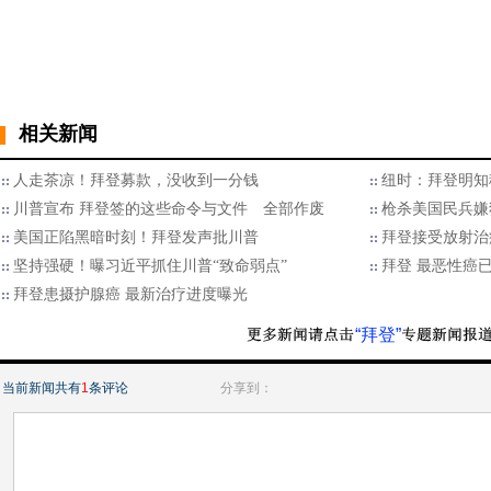
相关新闻
人走茶凉！拜登募款，没收到一分钱
纽时：拜登明知
川普宣布 拜登签的这些命令与文件 全部作废
枪杀美国民兵嫌犯
美国正陷黑暗时刻！拜登发声批川普
拜登接受放射治
坚持强硬！曝习近平抓住川普“致命弱点”
拜登 最恶性癌
拜登患摄护腺癌 最新治疗进度曝光
“拜登”
当前新闻共有
1
条评论
分享到：