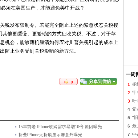
它们必须在美国生产，才能避免美中开战？
关税发布禁制令。若能完全阻止上述的紧急状态关税授
，使用其他更缓慢、更繁琐的方式征收关税。不过，对于苹
息机会，能够藉机厘清如何应对川普关税引起的成本上
出防止业务受到关税影响的新方法。
一周
0
1
杨
2
牢
3
吁
4
党
5
“
6
聂
15年前老 iPhone收购需求暴增10倍 原因曝光
7
中
折叠iPhone无折痕显示屏意外曝光