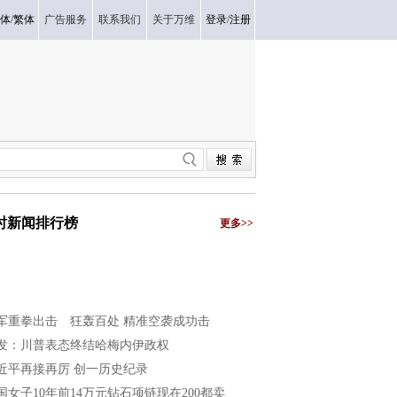
体
/
繁体
广告服务
联系我们
关于万维
登录
/
注册
小时新闻排行榜
更多>>
军重拳出击 狂轰百处 精准空袭成功击
发：川普表态终结哈梅内伊政权
近平再接再厉 创一历史纪录
国女子10年前14万元钻石项链现在200都卖