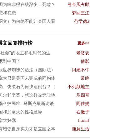
国为啥非得在核聚变上死磕？
弓长贝占郎
恋和初恋
梦回三江
图文）为何绝不能让某国人看
范学德2
博文回复排行榜
更多>>
旧社会”的地主和毛时代的生
老贫农
尼到中国了
倩影
状世界蜘蛛的活法（国际法）
阿妞不牛
拿大只是美国未完成的同构体
常吟
岗、饶漱石为何快速倒台？（
不列颠地主
贝尔和平奖，就这样被无耻地
爪四哥
惕科技民粹--马斯克最新访谈
阿佳妮
国和加拿大的性格差异
右撇子
拿大好蠢
liucarl
有增强自身实力才是立国之本
随意生活