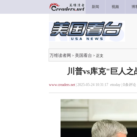
新闻
视频
博
万维读者网
美国看台
>
> 正文
川普vs库克"巨人
www.creaders.net
| 2025-05-24 10:31:17 ettoday |
0
条评论 