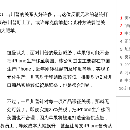
ook）与川普的关系友好许多，与这位反覆无常的总统打
1
美
果仍被川普盯上了。或许库克能够想出某种方法躲过关
2
“
的大肥羊。
3
中
4
正
5
加
纽曼认为，面对川普的最新威胁，苹果很可能不会
6
突
把iPhone生产移至美国。该公司过去主要都在中国
7
2
生产iPhone，近年则转往越南及印度等地，实现多
8
习
元化生产。川普对于印越敌意较低，推测对这2国进
9
中
口商品实施较低贸易壁垒，也是很合理的。
10
红
不过，一旦川普针对每一项产品课征关税，那就无
处可躲了。即便实施25%关税，把iPhone生产移回
美国也不合理，因为苹果将被迫打造全新供应链，
员工，导致成本大幅飙升，甚至让每支iPhone售价从