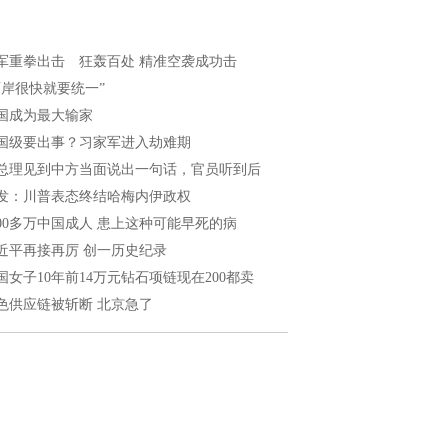
军重拳出击 狂轰百处 精准空袭成功击
两岸很快就要统一”
国成为最大输家
国级要出事？习家军进入劫难期
总理见到中方当面说出一句话，官员听到后
发：川普表态终结哈梅内伊政权
000多万中国成人 患上这种可能早死的病
近平再接再厉 创一历史纪录
国女子10年前14万元钻石项链现在200都卖
色供应链被斩断 北京急了