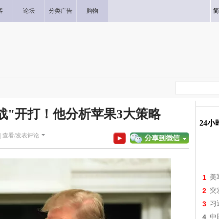
客
论坛
分类广告
购物
简
之战"开打！他分析苹果3大策略
24
|
查看/发表评论
1
美
2
突
3
习
4
中