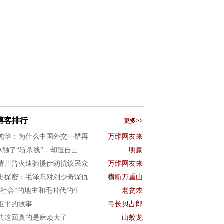
博客排行
更多>>
纯华：为什么中国外交一错再
万维网友来
A触了“斩杀线”，却遭自己
明豪
请川普火速驰援伊朗抗议民众
万维网友来
史探密：毛泽东对刘少奇深仇
横断万重山
旧社会”的地主和毛时代的生
老贫农
卫平的故事
弓长贝占郎
共这回真的是麻烦大了
山蛟龙