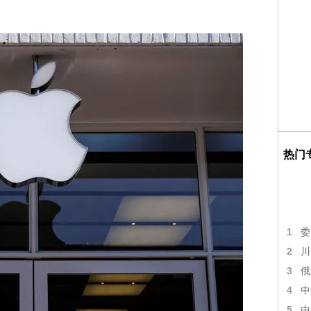
热门
1
委
2
川
3
俄
4
中
5
中