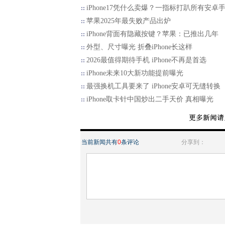
iPhone17凭什么卖爆？一指标打趴所有安卓
苹果2025年最失败产品出炉
iPhone背面有隐藏按键？苹果：已推出几年
外型、尺寸曝光 折叠iPhone长这样
2026最值得期待手机 iPhone不再是首选
iPhone未来10大新功能提前曝光
最强换机工具要来了 iPhone安卓可无缝转换
iPhone取卡针中国炒出二手天价 真相曝光
当前新闻共有
0
条评论
分享到：