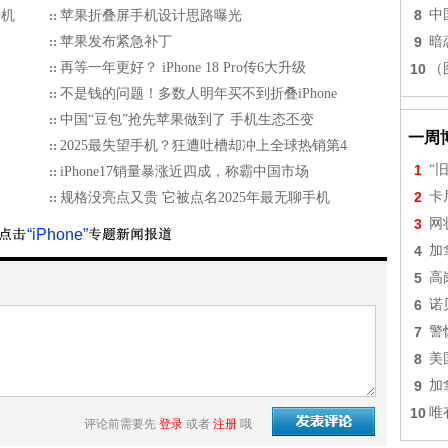
8
中
手机
苹果折叠屏手机设计思路曝光
苹果发布紧急补丁
9
暗
再等一年更好？ iPhone 18 Pro传6大升级
10
（
不是钱的问题！多数人明年买不到折叠iPhone
中国“豆包”抢先苹果做到了 手机生态丕变
一周
2025最失望手机？狂遭吐槽却冲上全球热销第4
1
“
iPhone17销量暴涨近四成，称霸中国市场
2
卡
规格没亮点又贵 它被点名2025年最无聊手机
3
网
“iPhone”
4
加
5
高
6
诺
7
警
8
美
9
加
10
唯
评论前需要先
登录
或者
注册
哦