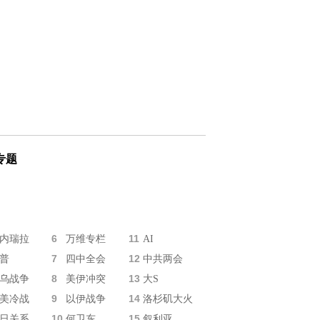
专题
6
11
内瑞拉
万维专栏
AI
7
12
普
四中全会
中共两会
8
13
乌战争
美伊冲突
大S
9
14
美冷战
以伊战争
洛杉矶大火
10
15
日关系
何卫东
叙利亚