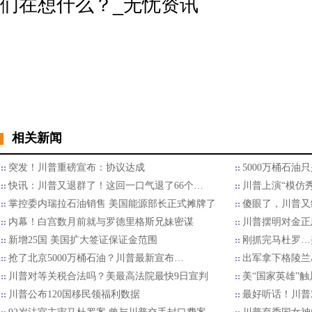
相关新闻
突发！川普重磅宣布：协议达成
5000万桶石油
快讯：川普又退群了！这回一口气退了66个…
川普上演“模仿
掌控委内瑞拉石油销售 美国能源部长正式摊牌了
傻眼了，川普又
内幕！白宫数月前就与罗德里格斯兄妹密谋
川普摆明对金正
新增25国 美国扩大签证保证金范围
刚抓完马杜罗…
抢了北京5000万桶石油？川普最新宣布…
出军拿下格陵兰
川普对等关税合法吗？美最高法院最快9日宣判
美“国家英雄”
川普公布120国移民领福利数据
最好听话！川普