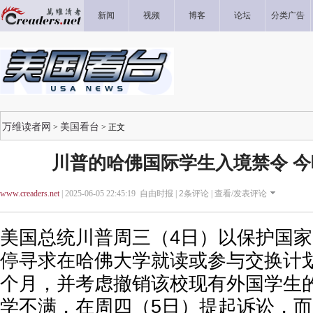
新闻
视频
博客
论坛
分类广告
万维读者网
美国看台
>
> 正文
川普的哈佛国际学生入境禁令 
www.creaders.net
| 2025-06-05 22:45:19 自由时报 |
2
条评论 |
查看/发表评论
美国总统川普周三（4日）以保护国
停寻求在哈佛大学就读或参与交换计
个月，并考虑撤销该校现有外国学生
学不满，在周四（5日）提起诉讼，