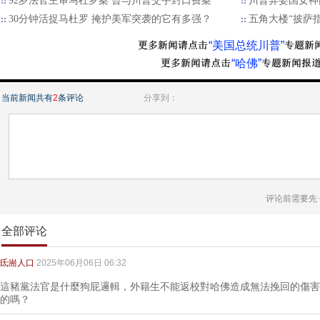
92岁法官主审马杜罗案 曾与川普交手封口费案
川普弃委国女神内
30分钟活捉马杜罗 掩护美军突袭的它有多强？
五角大楼“披萨
“美国总统川普”
“哈佛”
当前新闻共有
2
条评论
分享到：
评论前需要先
全部评论
氐耑人口
2025年06月06日 06:32
這豬黨法官是什麼狗屁邏輯，外籍生不能返校對哈佛造成無法挽回的傷害
的嗎？