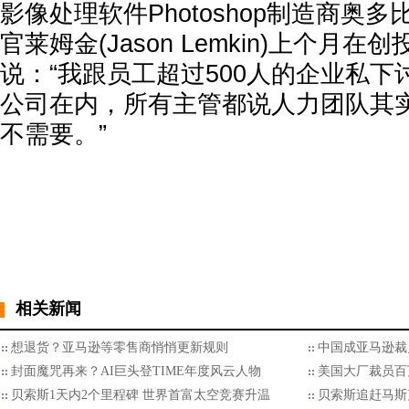
影像处理软件Photoshop制造商奥多比
官莱姆金(Jason Lemkin)上个月
说：“我跟员工超过500人的企业私
公司在内，所有主管都说人力团队其
不需要。”
相关新闻
想退货？亚马逊等零售商悄悄更新规则
中国成亚马逊裁
封面魔咒再来？AI巨头登TIME年度风云人物
美国大厂裁员百
贝索斯1天内2个里程碑 世界首富太空竞赛升温
贝索斯追赶马斯