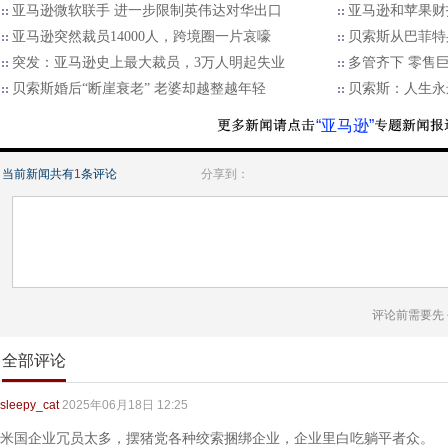
亚马逊微软联手 进一步限制英伟达对华出口
亚马逊和苹果财
亚马逊突然裁员14000人，跨境圈一片哀嚎
贝索斯从巴菲特
突发：亚马逊史上最大裁员，3万人明起失业
多管齐下 零售巨擘
贝索斯婚后“断崖衰老” 老婆却越整越年轻
贝索斯：人生永
“亚马逊”
当前新闻共有
1
条评论
分享到：
评论前需要先
全部评论
sleepy_cat
2025年06月18日 12:25
米国企业冗员太多，摆猪党各种绞索捆绑企业，企业里白吃躺平者众。