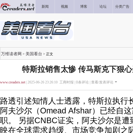
新闻
视频
博客
论坛
分类广告
万维读者网
美国看台
>
> 正文
特斯拉销售太惨 传马斯克下狠
www.creaders.net
| 2025-06-26 23:26:10 工商时报 |
0
条评论 |
查看/发表评论
路透引述知情人士透露，特斯拉执行
阿夫沙尔（Omead Afshar）已经
职。 另据CNBC证实，阿夫沙尔是
映在全球需求趋缓、市场竞争加剧之