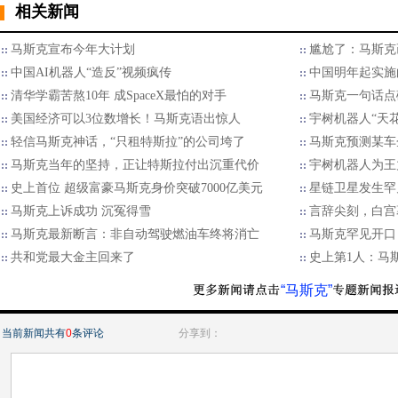
相关新闻
马斯克宣布今年大计划
尴尬了：马斯克画
中国AI机器人“造反”视频疯传
中国明年起实施
清华学霸苦熬10年 成SpaceX最怕的对手
马斯克一句话点
美国经济可以3位数增长！马斯克语出惊人
宇树机器人“天
轻信马斯克神话，“只租特斯拉”的公司垮了
马斯克预测某车
马斯克当年的坚持，正让特斯拉付出沉重代价
宇树机器人为王
史上首位 超级富豪马斯克身价突破7000亿美元
星链卫星发生罕
马斯克上诉成功 沉冤得雪
言辞尖刻，白宫
马斯克最新断言：非自动驾驶燃油车终将消亡
马斯克罕见开口
共和党最大金主回来了
史上第1人：马斯
“马斯克”
当前新闻共有
0
条评论
分享到：