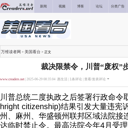
新闻
视频
博客
论坛
分类广告
万维读者网
美国看台
>
> 正文
裁决限禁令，川普“废权”
www.creaders.net
| 2025-06-29 08:35:04 惠生活 |
1
条评论 |
查看/发表评论
川普总统二度执政之后签署行政命令取消
hright citizenship)结果引发大
州、麻州、华盛顿州联邦区域法院接
达临时禁止令。最高法院今年4月受