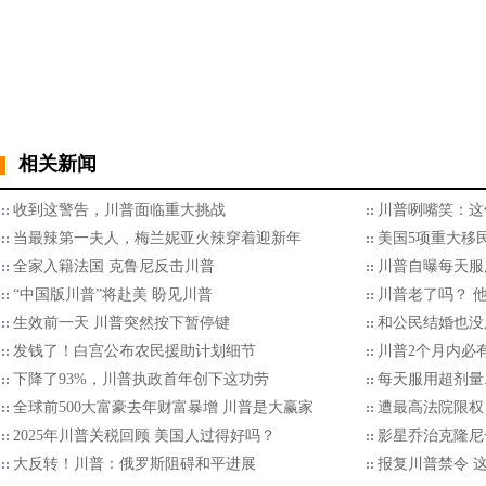
相关新闻
收到这警告，川普面临重大挑战
川普咧嘴笑：这
当最辣第一夫人，梅兰妮亚火辣穿着迎新年
美国5项重大移
全家入籍法国 克鲁尼反击川普
川普自曝每天服
“中国版川普”将赴美 盼见川普
川普老了吗？ 
生效前一天 川普突然按下暂停键
和公民结婚也没
发钱了！白宫公布农民援助计划细节
川普2个月内必
下降了93%，川普执政首年创下这功劳
每天服用超剂量.
全球前500大富豪去年财富暴增 川普是大赢家
遭最高法院限权
2025年川普关税回顾 美国人过得好吗？
影星乔治克隆尼
大反转！川普：俄罗斯阻碍和平进展
报复川普禁令 