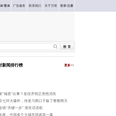
体
/
繁体
广告服务
联系我们
关于万维
登录
/
注册
小时新闻排行榜
更多>>
家“储君”出事？皇侄齐明正突然消失
京七环大爆炸，传老习两口子躲了整整两天
走错“关键一步” 渐失话语权
年夜，中国多个大城市现诡异一幕