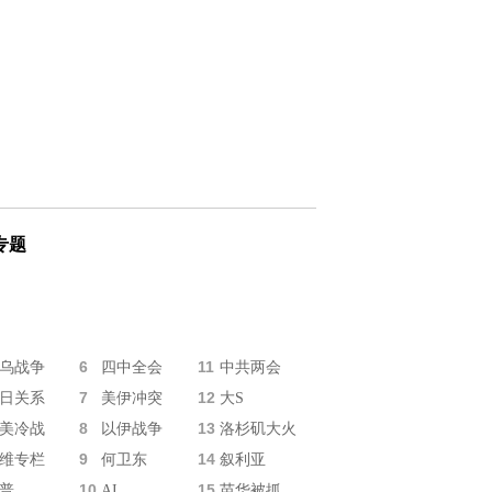
专题
6
11
乌战争
四中全会
中共两会
7
12
日关系
美伊冲突
大S
8
13
美冷战
以伊战争
洛杉矶大火
9
14
维专栏
何卫东
叙利亚
10
15
普
AI
苗华被抓