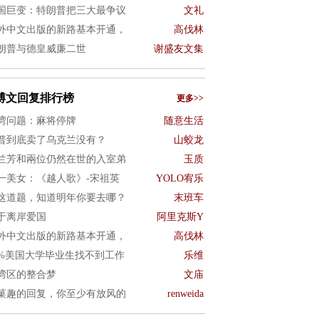
国巨变：特朗普把三大最争议
文礼
外中文出版的新路基本开通，
高伐林
朗普与德皇威廉二世
谢盛友文集
博文回复排行榜
更多>>
湾问题：麻将停牌
随意生活
普到底卖了乌克兰没有？
山蛟龙
兰芳和兩位仍然在世的入室弟
玉质
一美女：《越人歌》-宋祖英
YOLO宥乐
这道题，知道明年你要去哪？
末班车
于离岸爱国
阿里克斯Y
外中文出版的新路基本开通，
高伐林
0%美国大学毕业生找不到工作
乐维
湾区的整合梦
文庙
菓趣的回复，你至少有放风的
renweida