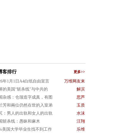
博客排行
更多>>
026年1月1日A4白纸自由宣言
万维网友来
屏的美国“斩杀线”与中共的
解滨
国杂感：仓颉造字成真，有图
思芦
兰芳和兩位仍然在世的入室弟
玉质
芃：男人的出轨和女人的出轨
水沫
国斩杀线：愚昧和麻木
汪翔
0%美国大学毕业生找不到工作
乐维