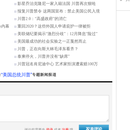
影星乔治克隆尼一家入籍法国 川普再次狠呛
报复川普禁令 这两国宣布：禁止美国公民入境
川普2.0：“高盛政府”的消亡
心内幕
重回2020？这些外国人申请庇护一律被拒
美联储纪要揭示“激烈分歧”：12月降息“险过”
美国最成功的社会实验之一正戛然而止
川普，正在向斯大林毛泽东看齐？
泰柬停火，川普并没有“缺席”
川普冠名肯尼迪中心 艺术家拒演遭索赔100万
“美国总统川普”
评论前需要先
登录
或者
注册
哦