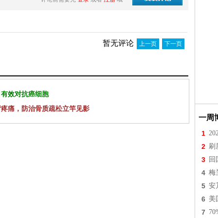
暂无评论
上一页
下一页
 有效对抗癌细胞
背疼痛，防治骨质疏松立竿见影
一周
1
2
2
刷
3
回
4
梅
5
安
6
美
7
7