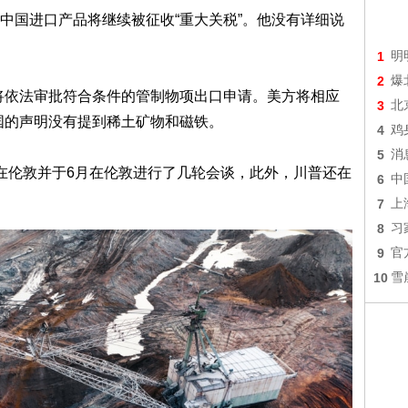
中国进口产品将继续被征收“重大关税”。他没有详细说
1
明
2
爆
将依法审批符合条件的管制物项出口申请。美方将相应
3
北
国的声明没有提到稀土矿物和磁铁。
4
鸡
5
消
在伦敦并于6月在伦敦进行了几轮会谈，此外，川普还在
6
中
。
7
上
8
习
9
官
10
雪