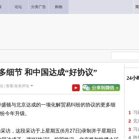
客
论坛
分类广告
购物
简
多细节 和中国达成“好协议”
24
论 |
查看/发表评论
统提供了华盛顿与北京达成的一项化解贸易纠纷的协议的更多细
1
习
纷今年升级。
2
北
3
习
)的采访，这段采访于上星期五(6月27日)录制并于星期日
4
跨