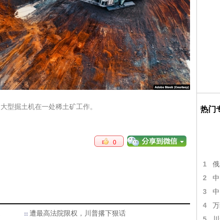
台大型掘土机在一处稀土矿工作。
热门
0
1
俄
2
中
3
中
4
万
家
遭最高法院限权，川普撂下狠话
5
川