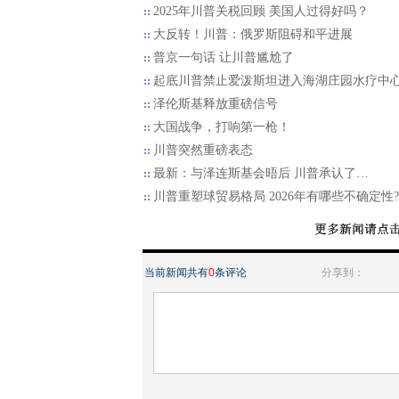
2025年川普关税回顾 美国人过得好吗？
大反转！川普：俄罗斯阻碍和平进展
普京一句话 让川普尴尬了
起底川普禁止爱泼斯坦进入海湖庄园水疗中
泽伦斯基释放重磅信号
大国战争，打响第一枪！
川普突然重磅表态
最新：与泽连斯基会晤后 川普承认了…
川普重塑球贸易格局 2026年有哪些不确定性?
当前新闻共有
0
条评论
分享到：