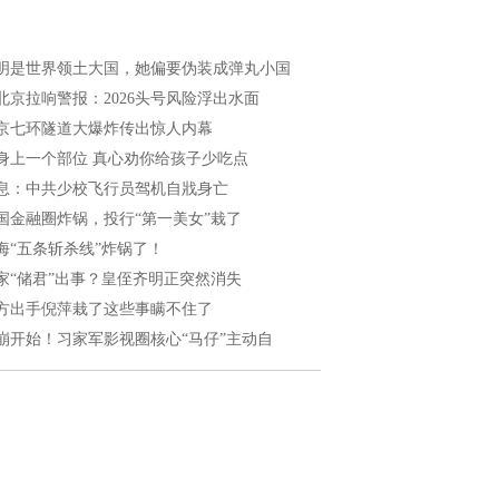
明是世界领土大国，她偏要伪装成弹丸小国
北京拉响警报：2026头号风险浮出水面
京七环隧道大爆炸传出惊人内幕
身上一个部位 真心劝你给孩子少吃点
息：中共少校飞行员驾机自戕身亡
国金融圈炸锅，投行“第一美女”栽了
海“五条斩杀线”炸锅了！
家“储君”出事？皇侄齐明正突然消失
方出手倪萍栽了这些事瞒不住了
崩开始！习家军影视圈核心“马仔”主动自