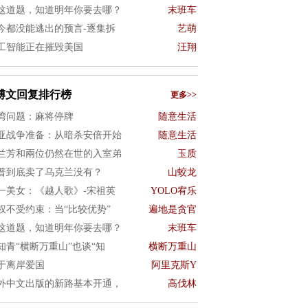
这道题，知道明年你要去哪？
末班车
今都没能逃出的预言-逐集拆
艺萌
工智能正在摧毁美国
汪翔
博文回复排行榜
更多>>
湾问题：麻将停牌
随意生活
亚战争准备：从暗杀安倍开始
随意生活
兰芳和兩位仍然在世的入室弟
玉质
普到底卖了乌克兰没有？
山蛟龙
一美女：《越人歌》-宋祖英
YOLO宥乐
权不受约束：当“比较优势”
遍地是贪官
这道题，知道明年你要去哪？
末班车
知青“横断万重山”也谈“知
横断万重山
于离岸爱国
阿里克斯Y
外中文出版的新路基本开通，
高伐林