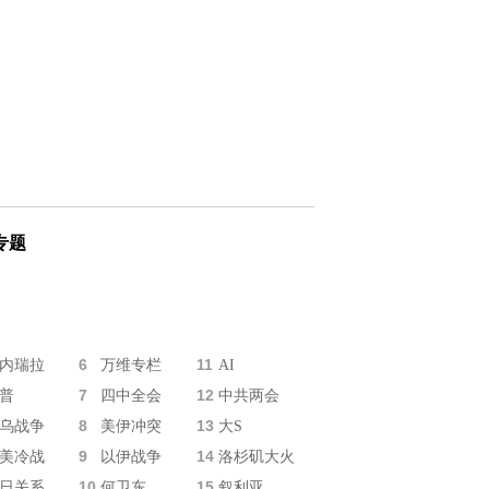
专题
6
11
内瑞拉
万维专栏
AI
7
12
普
四中全会
中共两会
8
13
乌战争
美伊冲突
大S
9
14
美冷战
以伊战争
洛杉矶大火
10
15
日关系
何卫东
叙利亚