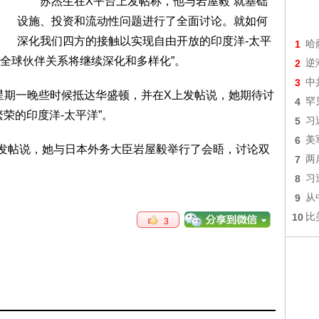
苏杰生在X平台上发帖称，他与岩屋毅“就基础
设施、投资和流动性问题进行了全面讨论。就如何
深化我们四方的接触以实现自由开放的印度洋-太平
1
哈
全球伙伴关系将继续深化和多样化”。
2
逆
3
中
g)星期一晚些时候抵达华盛顿，并在X上发帖说，她期待讨
4
罕
荣的印度洋-太平洋”。
5
习
6
美
帖说，她与日本外务大臣岩屋毅举行了会晤，讨论双
7
两
8
习
9
从
10
比
3