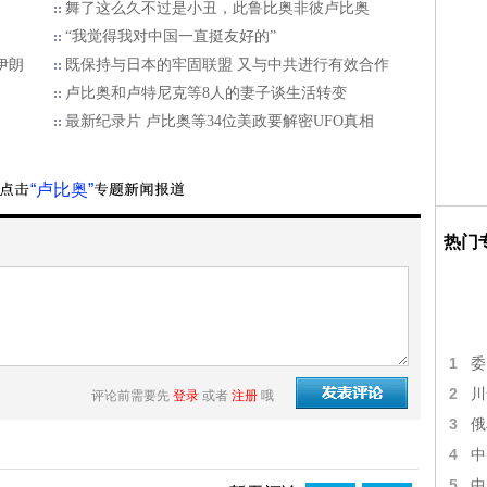
舞了这么久不过是小丑，此鲁比奥非彼卢比奥
“我觉得我对中国一直挺友好的”
伊朗
既保持与日本的牢固联盟 又与中共进行有效合作
卢比奥和卢特尼克等8人的妻子谈生活转变
最新纪录片 卢比奥等34位美政要解密UFO真相
“卢比奥”
热门
1
委
2
川
评论前需要先
登录
或者
注册
哦
3
俄
4
中
5
中