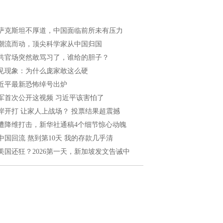
萨克斯坦不厚道，中国面临前所未有压力
潮流而动，顶尖科学家从中国归国
共官场突然敢骂习了，谁给的胆子？
见现象：为什么庞家敢这么硬
近平最新恐怖绰号出炉
军首次公开这视频 习近平该害怕了
岸开打 让家人上战场？ 投票结果超震撼
遭降维打击，新华社通稿4个细节惊心动魄
中国回流 熬到第10天 我的存款几乎清
美国还狂？2026第一天，新加坡发文告诫中