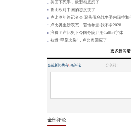
美国下死手，欧盟彻底怒了
鲁比欧对中国的态度变了
卢比奥年终记者会 聚焦俄乌战争委内瑞拉和
卢比奥重磅表态：若他参选 我不争2028
浪费？卢比奥下令国务院弃用Calibri字体
被爆“罕见决裂”，卢比奥回应了
当前新闻共有
0
条评论
分享到：
全部评论