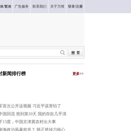
体
/
繁体
广告服务
联系我们
关于万维
登录
/
注册
小时新闻排行榜
更多>>
军首次公开这视频 习近平该害怕了
中国回流 熬到第10天 我的存款几乎清
下13度，中国京津冀农村出大事
南海政治风暴前兆？ 韩正挤掉习核心