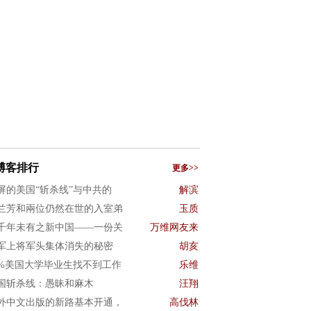
博客排行
更多>>
屏的美国“斩杀线”与中共的
解滨
兰芳和兩位仍然在世的入室弟
玉质
千年未有之新中国——一份关
万维网友来
军上将军头集体消失的秘密
胡亥
0%美国大学毕业生找不到工作
乐维
国斩杀线：愚昧和麻木
汪翔
外中文出版的新路基本开通，
高伐林