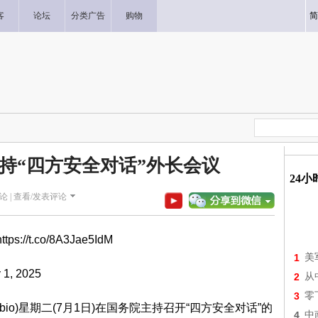
客
论坛
分类广告
购物
简
持“四方安全对话”外长会议
24
论 |
查看/发表评论
https://t.co/8A3Jae5IdM
1
美
y 1, 2025
2
从
3
零
bio)星期二(7月1日)在国务院主持召开“四方安全对话”的
4
中