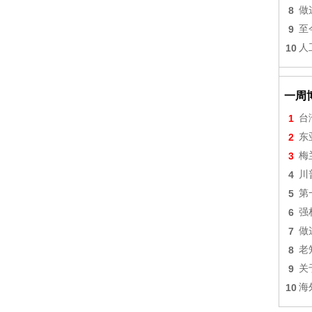
8
做
9
至
10
人
一周
1
台
2
东
3
梅
4
川
5
第
6
强
7
做
8
老
9
关
10
海