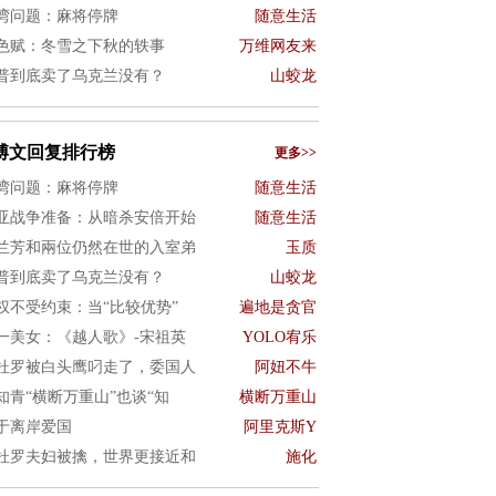
湾问题：麻将停牌
随意生活
色赋：冬雪之下秋的轶事
万维网友来
普到底卖了乌克兰没有？
山蛟龙
博文回复排行榜
更多>>
湾问题：麻将停牌
随意生活
亚战争准备：从暗杀安倍开始
随意生活
兰芳和兩位仍然在世的入室弟
玉质
普到底卖了乌克兰没有？
山蛟龙
权不受约束：当“比较优势”
遍地是贪官
一美女：《越人歌》-宋祖英
YOLO宥乐
杜罗被白头鹰叼走了，委国人
阿妞不牛
知青“横断万重山”也谈“知
横断万重山
于离岸爱国
阿里克斯Y
杜罗夫妇被擒，世界更接近和
施化