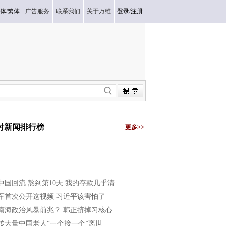
体
/
繁体
广告服务
联系我们
关于万维
登录
/
注册
小时新闻排行榜
更多>>
中国回流 熬到第10天 我的存款几乎清
军首次公开这视频 习近平该害怕了
南海政治风暴前兆？ 韩正挤掉习核心
传大量中国老人“一个接一个”离世