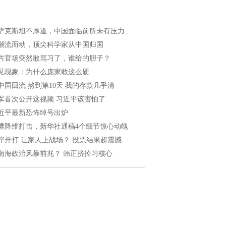
萨克斯坦不厚道，中国面临前所未有压力
潮流而动，顶尖科学家从中国归国
共官场突然敢骂习了，谁给的胆子？
见现象：为什么庞家敢这么硬
中国回流 熬到第10天 我的存款几乎清
军首次公开这视频 习近平该害怕了
近平最新恐怖绰号出炉
遭降维打击，新华社通稿4个细节惊心动魄
岸开打 让家人上战场？ 投票结果超震撼
南海政治风暴前兆？ 韩正挤掉习核心