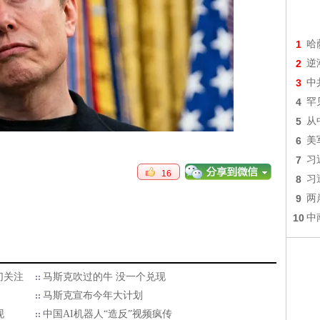
1
哈
2
逆
3
中
4
罕
5
从
6
美
7
习
16
8
习
9
两
10
中
切关注
马斯克吹过的牛 没一个兑现
马斯克宣布今年大计划
现
中国AI机器人“造反”视频疯传