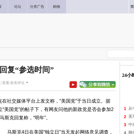
客
论坛
分类广告
购物
简
回复“参选时间”
24
|
查看/发表评论
克在社交媒体平台上发文称，“美国党”于当日成立。据
1
从
立“美国党”的帖子下，有网友问他的新政党是否会参加2
2
美
，马斯克回复称，“明年”。
3
中
马斯克4日在美国“独立日”当天发起网络意见调查，
4
网