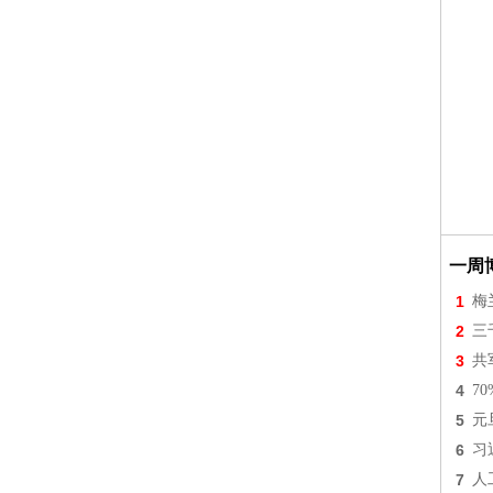
一周
1
梅
2
三
3
共
4
7
5
元
6
习
7
人