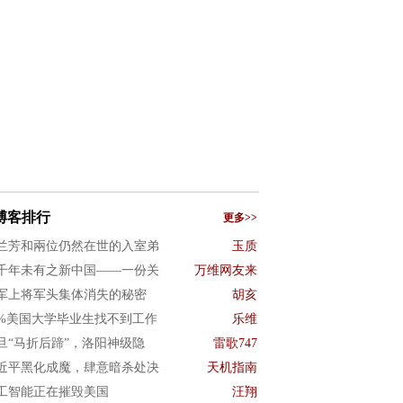
博客排行
更多>>
兰芳和兩位仍然在世的入室弟
玉质
千年未有之新中国——一份关
万维网友来
军上将军头集体消失的秘密
胡亥
0%美国大学毕业生找不到工作
乐维
旦“马折后蹄”，洛阳神级隐
雷歌747
近平黑化成魔，肆意暗杀处决
天机指南
工智能正在摧毁美国
汪翔