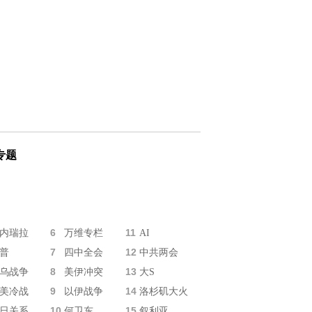
专题
6
11
内瑞拉
万维专栏
AI
7
12
普
四中全会
中共两会
8
13
乌战争
美伊冲突
大S
9
14
美冷战
以伊战争
洛杉矶大火
10
15
日关系
何卫东
叙利亚