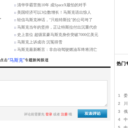
清华学霸苦熬10年 成SpaceX最怕的对手
美国经济可以3位数增长！马斯克语出惊人
了
轻信马斯克神话，“只租特斯拉”的公司垮了
马斯克当年的坚持，正让特斯拉付出沉重代价
史上首位 超级富豪马斯克身价突破7000亿美元
马斯克上诉成功 沉冤得雪
马斯克最新断言：非自动驾驶燃油车终将消亡
“马斯克”
热门
1
委
2
川
3
俄
评论前需要先
登录
或者
注册
哦
4
中
5
中