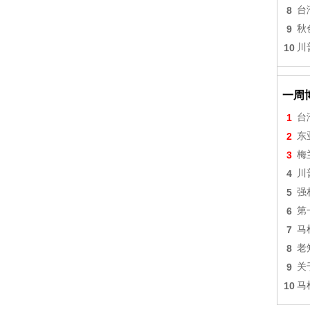
8
台
9
秋
10
川
一周
1
台
2
东
3
梅
4
川
5
强
6
第
7
马
8
老
9
关
10
马