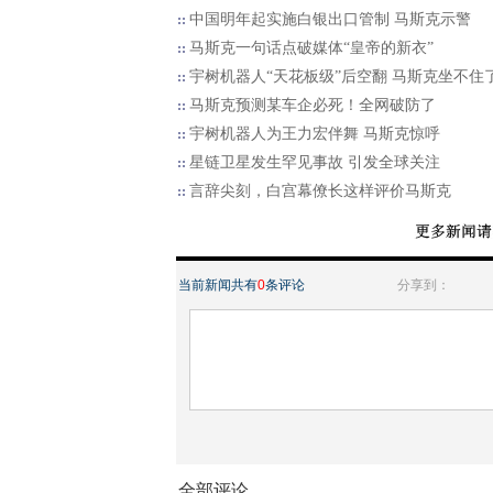
中国明年起实施白银出口管制 马斯克示警
马斯克一句话点破媒体“皇帝的新衣”
宇树机器人“天花板级”后空翻 马斯克坐不住
马斯克预测某车企必死！全网破防了
宇树机器人为王力宏伴舞 马斯克惊呼
星链卫星发生罕见事故 引发全球关注
言辞尖刻，白宫幕僚长这样评价马斯克
当前新闻共有
0
条评论
分享到：
全部评论