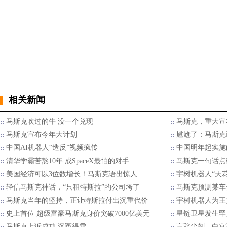
相关新闻
马斯克吹过的牛 没一个兑现
马斯克，重大宣
马斯克宣布今年大计划
尴尬了：马斯克画
中国AI机器人“造反”视频疯传
中国明年起实施
清华学霸苦熬10年 成SpaceX最怕的对手
马斯克一句话点
美国经济可以3位数增长！马斯克语出惊人
宇树机器人“天
轻信马斯克神话，“只租特斯拉”的公司垮了
马斯克预测某车
马斯克当年的坚持，正让特斯拉付出沉重代价
宇树机器人为王
史上首位 超级富豪马斯克身价突破7000亿美元
星链卫星发生罕
马斯克上诉成功 沉冤得雪
言辞尖刻，白宫