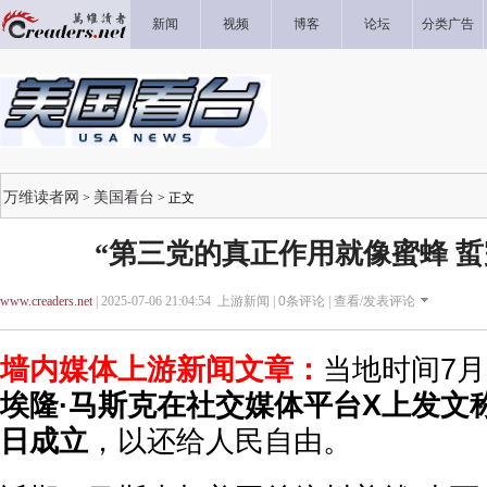
新闻
视频
博客
论坛
分类广告
万维读者网
美国看台
>
> 正文
“第三党的真正作用就像蜜蜂 蜇
www.creaders.net
| 2025-07-06 21:04:54 上游新闻 |
0
条评论 |
查看/发表评论
墙内媒体上游新闻文章：
当地时间7
埃隆·马斯克在社交媒体平台X上发文
日成立
，以还给人民自由。