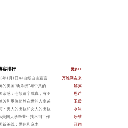
博客排行
更多>>
026年1月1日A4白纸自由宣言
万维网友来
屏的美国“斩杀线”与中共的
解滨
国杂感：仓颉造字成真，有图
思芦
兰芳和兩位仍然在世的入室弟
玉质
芃：男人的出轨和女人的出轨
水沫
0%美国大学毕业生找不到工作
乐维
国斩杀线：愚昧和麻木
汪翔