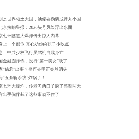
明是世界领土大国，她偏要伪装成弹丸小国
北京拉响警报：2026头号风险浮出水面
京七环隧道大爆炸传出惊人内幕
身上一个部位 真心劝你给孩子少吃点
息：中共少校飞行员驾机自戕身亡
国金融圈炸锅，投行“第一美女”栽了
家“储君”出事？皇侄齐明正突然消失
海“五条斩杀线”炸锅了！
京七环大爆炸，传老习两口子躲了整整两天
方出手倪萍栽了这些事瞒不住了