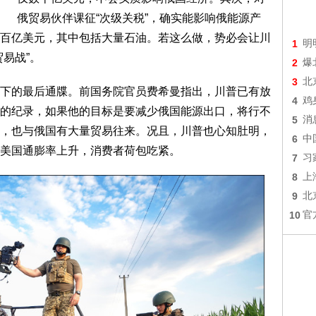
俄贸易伙伴课征“次级关税”，确实能影响俄能源产
百亿美元，其中包括大量石油。若这么做，势必会让川
1
明
易战”。
2
爆
3
北
下的最后通牒。前国务院官员费希曼指出，川普已有放
4
鸡
的纪录，如果他的目标是要减少俄国能源出口，将行不
5
消
，也与俄国有大量贸易往来。况且，川普也心知肚明，
6
中
美国通膨率上升，消费者荷包吃紧。
7
习
8
上
9
北
10
官