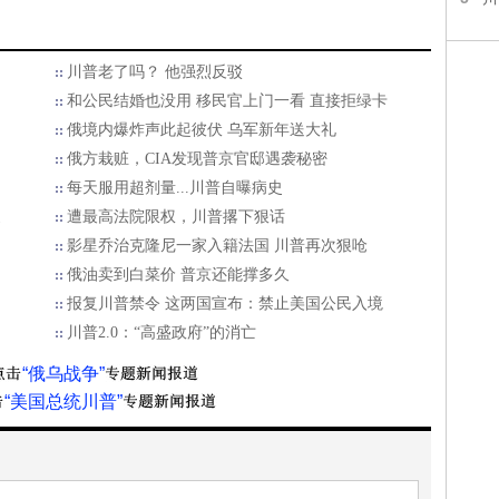
川普老了吗？ 他强烈反驳
和公民结婚也没用 移民官上门一看 直接拒绿卡
俄境内爆炸声此起彼伏 乌军新年送大礼
俄方栽赃，CIA发现普京官邸遇袭秘密
每天服用超剂量...川普自曝病史
家
遭最高法院限权，川普撂下狠话
影星乔治克隆尼一家入籍法国 川普再次狠呛
俄油卖到白菜价 普京还能撑多久
报复川普禁令 这两国宣布：禁止美国公民入境
川普2.0：“高盛政府”的消亡
“俄乌战争”
“美国总统川普”