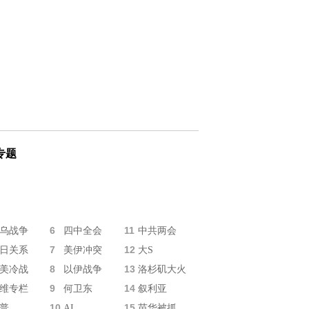
专题
6
11
乌战争
四中全会
中共两会
7
12
日关系
美伊冲突
大S
8
13
美冷战
以伊战争
洛杉矶大火
9
14
维专栏
何卫东
叙利亚
10
15
普
AI
苗华被抓