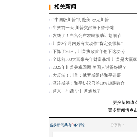
相关新闻
“中国版川普”将赴美 盼见川普
生效前一天 川普突然按下暂停键
发钱了！白宫公布农民援助计划细节
川普2个月内必有大动作“肯定会很棒”
下降了93%，川普执政首年创下这功劳
全球前500大富豪去年财富暴增 川普是大赢
2025年川普关税回顾 美国人过得好吗？
大反转！川普：俄罗斯阻碍和平进展
泽连斯基：和平协议只差10%却最致命
普京一句话 让川普尴尬了
当前新闻共有
0
条评论
分享到：