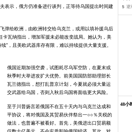
夫表示，俄方仍准备进行谈判，正等待乌国提出时间建
5
逆
飞弹给欧洲，由欧洲转交给乌克兰，或用以填补援乌后
主任卡瓦纳指出，增加军援未必能改变战局。她认为，美
持续”，且美欧武器库存有限，难以持续提供大量支援。
俄国近期加强空袭，试图耗尽乌军空防，在夏末或
秋季时大举进攻扩大优势。前美国国防部助理部长
瓦兰德指出，想打乱普京计划，今夏就必须大量运
交武器给乌国，否则入秋后乌国将面临更大风险。
48
至于川普扬言若俄国不在五十天内与乌克兰达成和
平协议，将对俄国及其贸易伙伴祭出一○○％关税的
做法，也普遍不被看好。首先，美俄进出口贸易额
仅数十亿美元，不会实质影响俄国经济。其次，对