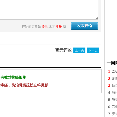
评论前需要先
登录
或者
注册
哦
暂无评论
上一页
下一页
一周
1
2
 有效对抗癌细胞
2
刷
背疼痛，防治骨质疏松立竿见影
3
回
4
梅
5
安
6
7
7
美