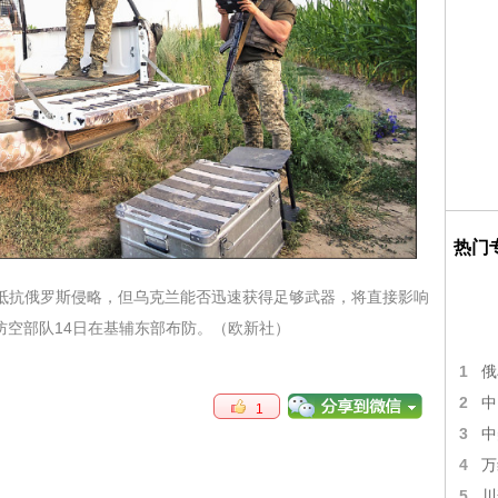
热门
抵抗俄罗斯侵略，但乌克兰能否迅速获得足够武器，将直接影响
防空部队14日在基辅东部布防。（欧新社）
1
俄
2
中
1
3
中
4
万
5
川