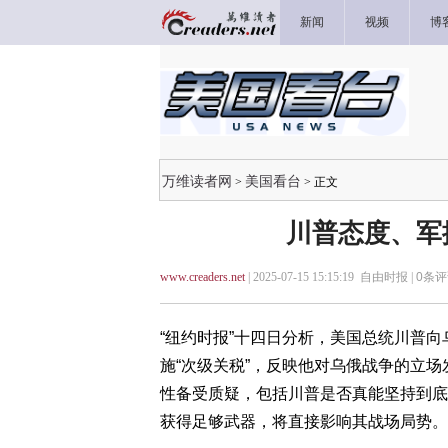
新闻
视频
博
万维读者网
美国看台
>
> 正文
川普态度、军
www.creaders.net
| 2025-07-15 15:15:19 自由时报 |
0
条评
“纽约时报”十四日分析，美国总统川普
施“次级关税”，反映他对乌俄战争的立
性备受质疑，包括川普是否真能坚持到底
获得足够武器，将直接影响其战场局势。