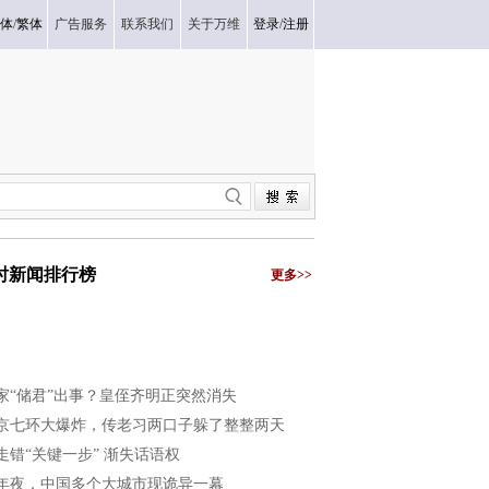
体
/
繁体
广告服务
联系我们
关于万维
登录
/
注册
小时新闻排行榜
更多>>
家“储君”出事？皇侄齐明正突然消失
京七环大爆炸，传老习两口子躲了整整两天
走错“关键一步” 渐失话语权
年夜，中国多个大城市现诡异一幕