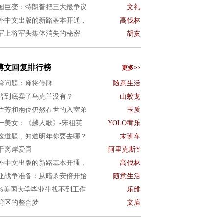
国巨变：特朗普把三大最争议
文礼
外中文出版的新路基本开通，
高伐林
军上将军头集体消失的秘密
胡亥
博文回复排行榜
更多>>
湾问题：麻将停牌
随意生活
普到底卖了乌克兰没有？
山蛟龙
兰芳和兩位仍然在世的入室弟
玉质
一美女：《越人歌》-宋祖英
YOLO宥乐
这道题，知道明年你要去哪？
末班车
于离岸爱国
阿里克斯Y
外中文出版的新路基本开通，
高伐林
亚战争准备：从暗杀安倍开始
随意生活
0%美国大学毕业生找不到工作
乐维
湾区的整合梦
文庙