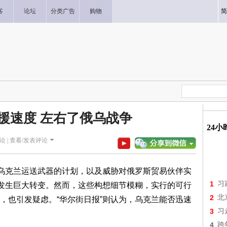
客
论坛
分类广告
购物
简
援速度 左右了俄乌战争
24
论 |
查看/发表评论
向乌克兰运送武器的计划，以及威胁对俄罗斯贸易伙伴实
1
习
场发生巨大转变。然而，这些构想细节模糊，实行的可行
2
北
，也引发疑虑。“华尔街日报”则认为，乌克兰能否迅速
3
习
4
跨