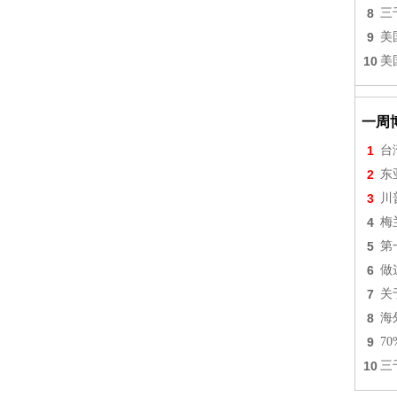
8
三
9
美
10
美
一周
1
台
2
东
3
川
4
梅
5
第
6
做
7
关
8
海
9
7
10
三