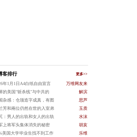
博客排行
更多>>
026年1月1日A4白纸自由宣言
万维网友来
屏的美国“斩杀线”与中共的
解滨
国杂感：仓颉造字成真，有图
思芦
兰芳和兩位仍然在世的入室弟
玉质
芃：男人的出轨和女人的出轨
水沫
军上将军头集体消失的秘密
胡亥
0%美国大学毕业生找不到工作
乐维