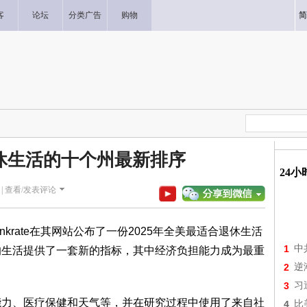
客
论坛
分类广告
购物
简
休生活的十个州最新排序
24
|
查看/发表评论
krate在其网站公布了一份2025年全美最适合退休生活
1
中
的生活提供了一套新的指标，其中经济负担能力成为最重
2
逆
3
习
能力、医疗保健和天气等，并在研究过程中使用了来自社
4
比