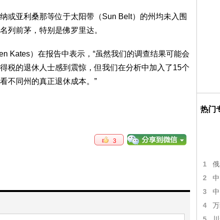
或亚利桑那等位于太阳带（Sun Belt）的州均未入围
名列前茅，特别是佛罗里达。
phen Kates）在报告中表示，“虽然我们的调查结果可能会
得税的退休人士感到震惊，但我们在分析中加入了15个
看不同州的真正退休成本。”
热门
3
1
俄
2
中
3
中
4
万
5
川