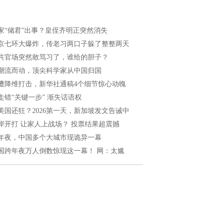
家“储君”出事？皇侄齐明正突然消失
京七环大爆炸，传老习两口子躲了整整两天
共官场突然敢骂习了，谁给的胆子？
潮流而动，顶尖科学家从中国归国
遭降维打击，新华社通稿4个细节惊心动魄
走错“关键一步” 渐失话语权
美国还狂？2026第一天，新加坡发文告诫中
岸开打 让家人上战场？ 投票结果超震撼
年夜，中国多个大城市现诡异一幕
国跨年夜万人倒数惊现这一幕！ 网：太尴