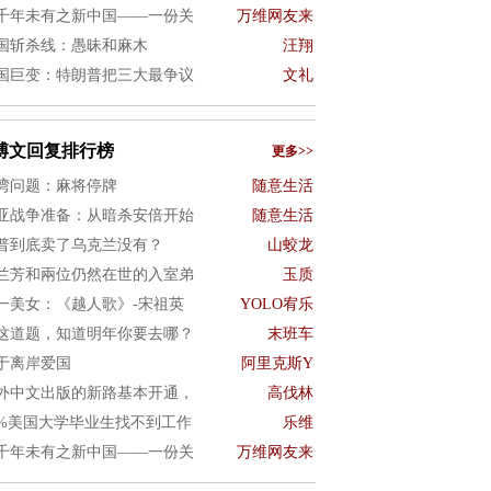
千年未有之新中国——一份关
万维网友来
国斩杀线：愚昧和麻木
汪翔
国巨变：特朗普把三大最争议
文礼
博文回复排行榜
更多>>
湾问题：麻将停牌
随意生活
亚战争准备：从暗杀安倍开始
随意生活
普到底卖了乌克兰没有？
山蛟龙
兰芳和兩位仍然在世的入室弟
玉质
一美女：《越人歌》-宋祖英
YOLO宥乐
这道题，知道明年你要去哪？
末班车
于离岸爱国
阿里克斯Y
外中文出版的新路基本开通，
高伐林
0%美国大学毕业生找不到工作
乐维
千年未有之新中国——一份关
万维网友来