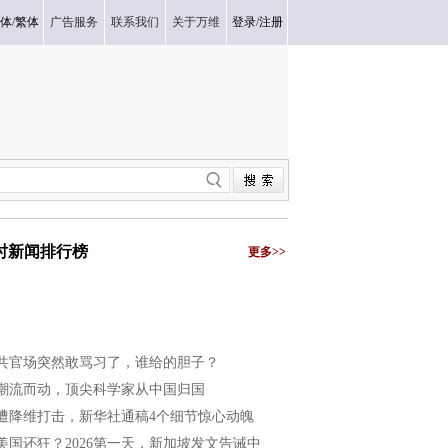
体
/
繁体
广告服务
联系我们
关于万维
登录
/
注册
小时新闻排行榜
更多>>
共官场突然敢骂习了，谁给的胆子？
潮流而动，顶尖科学家从中国归国
遭降维打击，新华社通稿4个细节惊心动魄
美国还狂？2026第一天，新加坡发文告诫中