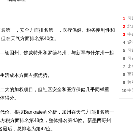
1
习
2
北
）综合排名第一，安全方面排名第一，医疗保健、税务便利性和
3
中
，但在天气方面排名第40位。
4
逆
5
习
—缅因州、佛蒙特州和罗德岛州，与新罕布什尔州一起
6
习
7
比
8
两
生活成本方面占据优势。
9
跨
二大的加权项目，但社区安全和医疗保健几乎同样重
10
中
体得分。
价。根据Bankrate的分析，加州在天气方面排名第一
方税方面排名第48位，整体排名第43位。新墨西哥州
名最后，总排名为第42位。