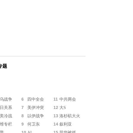
专题
6
11
乌战争
四中全会
中共两会
7
12
日关系
美伊冲突
大S
8
13
美冷战
以伊战争
洛杉矶大火
9
14
维专栏
何卫东
叙利亚
10
15
普
AI
苗华被抓