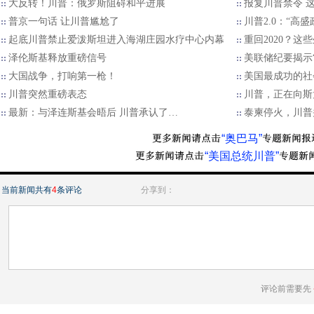
大反转！川普：俄罗斯阻碍和平进展
报复川普禁令 
普京一句话 让川普尴尬了
川普2.0：“高
起底川普禁止爱泼斯坦进入海湖庄园水疗中心内幕
重回2020？
泽伦斯基释放重磅信号
美联储纪要揭示“
大国战争，打响第一枪！
美国最成功的社
川普突然重磅表态
川普，正在向斯
最新：与泽连斯基会晤后 川普承认了…
泰柬停火，川普
“奥巴马”
“美国总统川普”
当前新闻共有
4
条评论
分享到：
评论前需要先