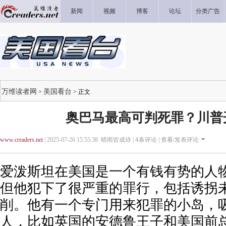
新闻
视频
博客
论坛
分类广告
万维读者网
美国看台
>
> 正文
奥巴马最高可判死罪？川普
www.creaders.net
| 2025-07-26 15:55:38 晴雨皆成诗 |
4
条评论 |
查看/发表评论
爱泼斯坦在美国是一个有钱有势的人
但他犯下了很严重的罪行，包括诱拐
削。他有一个专门用来犯罪的小岛，
人，比如英国的安德鲁王子和美国前