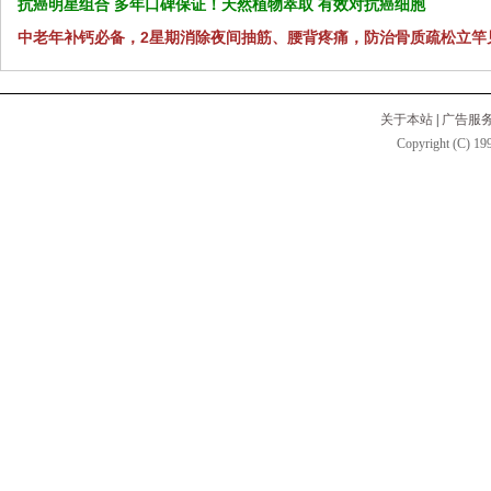
抗癌明星组合 多年口碑保证！天然植物萃取 有效对抗癌细胞
中老年补钙必备，2星期消除夜间抽筋、腰背疼痛，防治骨质疏松立竿
关于本站
|
广告服
Copyright (C) 199