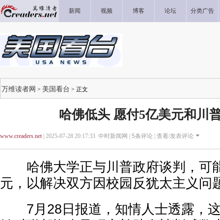
新闻
视频
博客
论坛
分类广告
万维读者网
美国看台
>
> 正文
哈佛低头 愿付5亿美元和川
www.creaders.net
| 2025-07-28 20:17:33 中时新闻网 |
5
条评论 |
查看/发表评论
哈佛大学正与川普政府谈判，可能
元，以解决双方因校园反犹太主义问
7月28日报道，知情人士透露，这