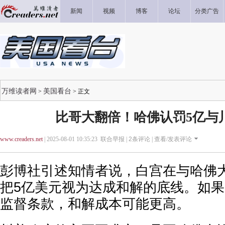
新闻
视频
博客
论坛
分类广告
万维读者网
美国看台
>
> 正文
比哥大翻倍！哈佛认罚5亿与川
www.creaders.net
| 2025-08-01 10:35:23 联合早报 |
2
条评论 |
查看/发表评论
彭博社引述知情者说，白宫在与哈佛
把5亿美元视为达成和解的底线。如
监督条款，和解成本可能更高。