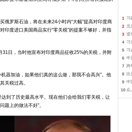
1
习
买俄罗斯石油，将在未来24小时内“大幅”提高对印度商
2
北
对印度进口美国商品实行“零关税”的提案不够好，并指
3
逆
4
习
5
习
月31日，当时他宣布对印度商品征收25%的关税，并附
6
中
7
跨
8
比
争机器加油，如果他们真的这么做，那我不会高兴”。他
9
中
其关税过高。
10
众
经达到了历史最高水平。现在他们会给我们零关税，让
问题上的做法不好”。