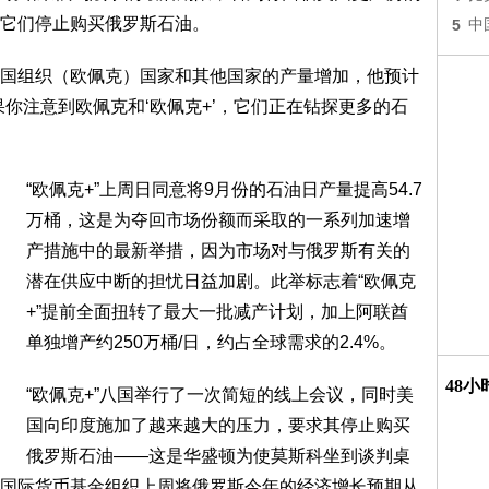
它们停止购买俄罗斯石油。
5
中
国组织（欧佩克）国家和其他国家的产量增加，他预计
你注意到欧佩克和‘欧佩克+’，它们正在钻探更多的石
“欧佩克+”上周日同意将9月份的石油日产量提高54.7
万桶，这是为夺回市场份额而采取的一系列加速增
产措施中的最新举措，因为市场对与俄罗斯有关的
潜在供应中断的担忧日益加剧。此举标志着“欧佩克
+”提前全面扭转了最大一批减产计划，加上阿联酋
单独增产约250万桶/日，约占全球需求的2.4%。
48
“欧佩克+”八国举行了一次简短的线上会议，同时美
国向印度施加了越来越大的压力，要求其停止购买
俄罗斯石油——这是华盛顿为使莫斯科坐到谈判桌
国际货币基金组织上周将俄罗斯今年的经济增长预期从