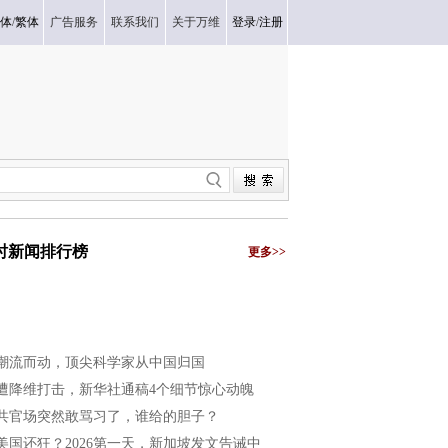
体
/
繁体
广告服务
联系我们
关于万维
登录
/
注册
小时新闻排行榜
更多>>
潮流而动，顶尖科学家从中国归国
遭降维打击，新华社通稿4个细节惊心动魄
共官场突然敢骂习了，谁给的胆子？
美国还狂？2026第一天，新加坡发文告诫中