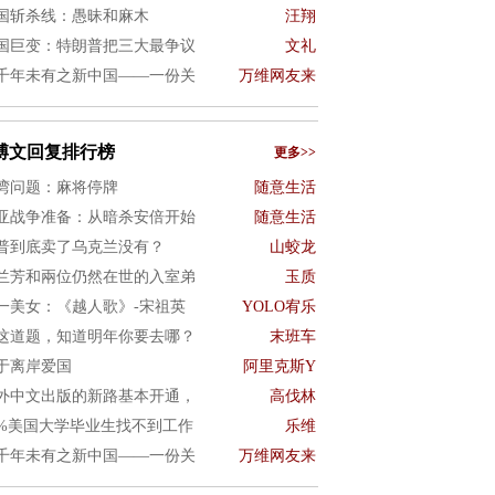
国斩杀线：愚昧和麻木
汪翔
国巨变：特朗普把三大最争议
文礼
千年未有之新中国——一份关
万维网友来
博文回复排行榜
更多>>
湾问题：麻将停牌
随意生活
亚战争准备：从暗杀安倍开始
随意生活
普到底卖了乌克兰没有？
山蛟龙
兰芳和兩位仍然在世的入室弟
玉质
一美女：《越人歌》-宋祖英
YOLO宥乐
这道题，知道明年你要去哪？
末班车
于离岸爱国
阿里克斯Y
外中文出版的新路基本开通，
高伐林
0%美国大学毕业生找不到工作
乐维
千年未有之新中国——一份关
万维网友来