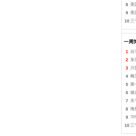
8
美
9
美
10
三
一周
1
台
2
东
3
川
4
梅
5
第
6
做
7
关
8
海
9
7
10
三