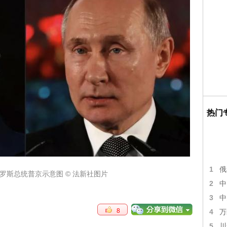
热门
1
俄
罗斯总统普京示意图 © 法新社图片
2
中
3
中
8
4
万
5
川