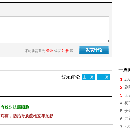
评论前需要先
登录
或者
注册
哦
一周
暂无评论
上一页
下一页
1
2
2
刷
3
回
4
梅
 有效对抗癌细胞
5
安
背疼痛，防治骨质疏松立竿见影
6
共
7
7