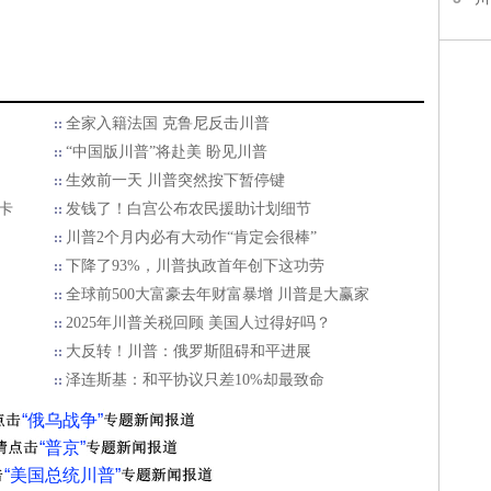
全家入籍法国 克鲁尼反击川普
“中国版川普”将赴美 盼见川普
生效前一天 川普突然按下暂停键
卡
发钱了！白宫公布农民援助计划细节
川普2个月内必有大动作“肯定会很棒”
下降了93%，川普执政首年创下这功劳
全球前500大富豪去年财富暴增 川普是大赢家
2025年川普关税回顾 美国人过得好吗？
大反转！川普：俄罗斯阻碍和平进展
泽连斯基：和平协议只差10%却最致命
“俄乌战争”
“普京”
“美国总统川普”