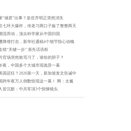
家“储君”出事？皇侄齐明正突然消失
京七环大爆炸，传老习两口子躲了整整两天
潮流而动，顶尖科学家从中国归国
遭降维打击，新华社通稿4个细节惊心动魄
走错“关键一步” 渐失话语权
共官场突然敢骂习了，谁给的胆子？
年夜，中国多个大城市现诡异一幕
美国还狂？2026第一天，新加坡发文告诫中
国跨年夜万人倒数惊现这一幕！ 网：太尴
人皆沉默：中共军演3个惊悚镜头