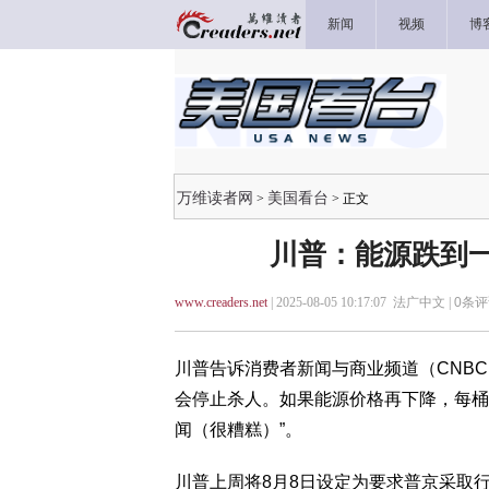
新闻
视频
博
万维读者网
美国看台
>
> 正文
川普：能源跌到一
www.creaders.net
| 2025-08-05 10:17:07 法广中文 |
0
条评
川普告诉消费者新闻与商业频道（CNB
会停止杀人。如果能源价格再下降，每桶
闻（很糟糕）”。
川普上周将8月8日设定为要求普京采取