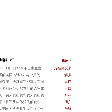
博客排行
更多>>
026年1月1日A4白纸自由宣言
万维网友来
屏的美国“斩杀线”与中共的
解滨
国杂感：仓颉造字成真，有图
思芦
兰芳和兩位仍然在世的入室弟
玉质
芃：男人的出轨和女人的出轨
水沫
军上将军头集体消失的秘密
胡亥
0%美国大学毕业生找不到工作
乐维