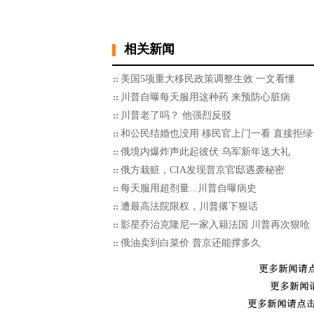
相关新闻
美国5项重大移民政策调整生效 一文看懂
川普自曝每天服用这种药 来预防心脏病
川普老了吗？ 他强烈反驳
和公民结婚也没用 移民官上门一看 直接拒绿
俄境内爆炸声此起彼伏 乌军新年送大礼
俄方栽赃，CIA发现普京官邸遇袭秘密
每天服用超剂量...川普自曝病史
遭最高法院限权，川普撂下狠话
影星乔治克隆尼一家入籍法国 川普再次狠呛
俄油卖到白菜价 普京还能撑多久