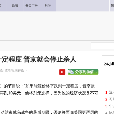
客
论坛
分类广告
购物
简
定程度 普京就会停止杀人
24
论 |
查看/发表评论
C）的节目说：“如果能源价格下跌到一定程度，普京就
1
逆
再跌10美元，他将别无选择，因为他的经济状况臭不可
2
习
3
中
行动结束俄乌战争的最后期限，否则将面临美国更严厉的
4
比