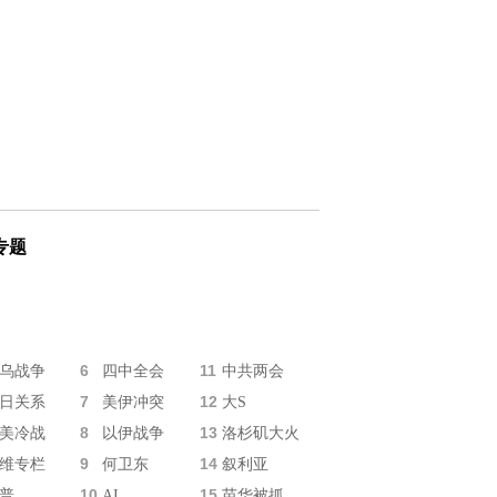
专题
6
11
乌战争
四中全会
中共两会
7
12
日关系
美伊冲突
大S
8
13
美冷战
以伊战争
洛杉矶大火
9
14
维专栏
何卫东
叙利亚
10
15
普
AI
苗华被抓